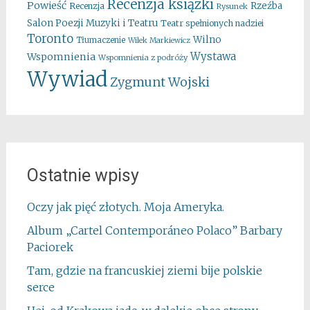
Recenzja ksiązki
Powieść
Rzeźba
Recenzja
Rysunek
Salon Poezji Muzyki i Teatru
Teatr spełnionych nadziei
Toronto
Wilno
Tłumaczenie
Wilek Markiewicz
Wystawa
Wspomnienia
Wspomnienia z podróży
Wywiad
Zygmunt Wojski
Ostatnie wpisy
Oczy jak pięć złotych. Moja Ameryka.
Album „Cartel Contemporáneo Polaco” Barbary
Paciorek
Tam, gdzie na francuskiej ziemi bije polskie
serce