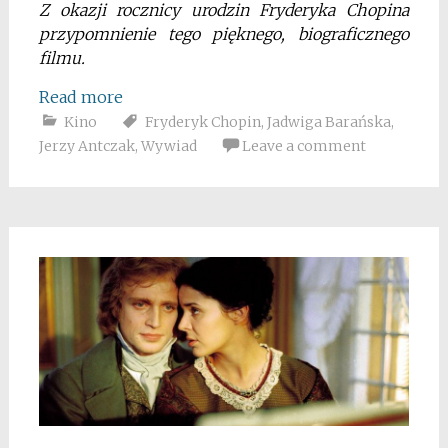
Z okazji rocznicy urodzin Fryderyka Chopina
przypomnienie tego pięknego, biograficznego
filmu.
Read more
Kino
Fryderyk Chopin
,
Jadwiga Barańska
,
Jerzy Antczak
,
Wywiad
Leave a comment