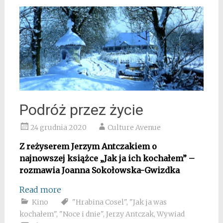
Podróż przez życie
24 grudnia 2020
Culture Avenue
Z reżyserem Jerzym Antczakiem o
najnowszej książce „Jak ja ich kochałem” –
rozmawia Joanna Sokołowska-Gwizdka
Read more
Kino
"Hrabina Cosel"
,
"Jak ja was
kochałem"
,
"Noce i dnie"
,
Jerzy Antczak
,
Wywiad