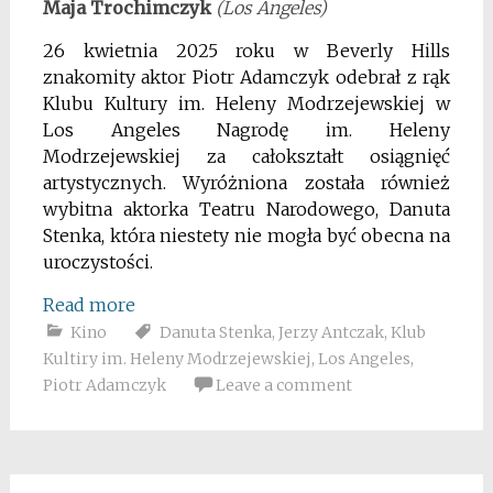
Maja Trochimczyk
(Los Angeles)
26 kwietnia 2025 roku w Beverly Hills
znakomity aktor Piotr Adamczyk odebrał z rąk
Klubu Kultury im. Heleny Modrzejewskiej w
Los Angeles Nagrodę im. Heleny
Modrzejewskiej za całokształt osiągnięć
artystycznych. Wyróżniona została również
wybitna aktorka Teatru Narodowego, Danuta
Stenka, która niestety nie mogła być obecna na
uroczystości.
Read more
Kino
Danuta Stenka
,
Jerzy Antczak
,
Klub
Kultiry im. Heleny Modrzejewskiej
,
Los Angeles
,
Piotr Adamczyk
Leave a comment