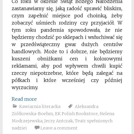
Co roku w okresie Świąt Bożego Narodzenia
zastanawiamy się, jaką radość sprawić bliskim,
czym zapełnić miejsce pod choinką, żeby
zobaczyć uśmiech rodziny czy przyjaciół. W
tym roku pandemia spowodowała, że nie
będziemy chodzić po sklepach i wsłuchiwać się
w przedświąteczny gwar dużych centrów
handlowych. Może to i dobrze, nie będziemy
kuszeni obniżkami cen i kolorowymi
reklamami, aby pod wpływem chwili kupić
rzeczy niepotrzebne, które będą zalegać na
półkach i które wcześniej czy później
wyrzucimy.
Read more
Kawiarnia literacka
Aleksandra
Ziółkowska-Boehm
,
EK Polish Bookstore
,
Helena
Modrzejewska
,
Jerzy Antczak
,
Teatr spełnionych
nadziei
Leave a comment