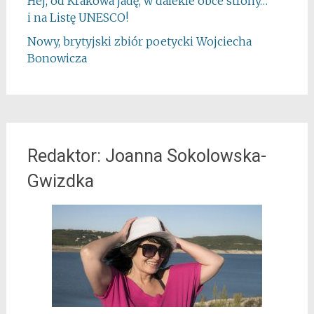
Hej, od Krakowa jadę, w dalekie obce strony…
i na Listę UNESCO!
Nowy, brytyjski zbiór poetycki Wojciecha
Bonowicza
Redaktor: Joanna Sokolowska-
Gwizdka