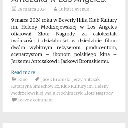
28 marca 2024
Culture Avenue
9 marca 2024 roku w Beverly Hills, Klub Kultury
im. Heleny Modrzejewskiej w Los Angeles
ofiarował Złote Nagrody za całokształt
twórczości i działalności w dziedzinie filmu
dwóm wybitnym reżyserom, producentom,
scenarzystom – ikonom polskiego kina –
Jerzemu Antczakowi i Jackowi Bromskiemu.
Read more
Kino
Jacek Bromski
,
Jerzy Antczak
,
Katarzyna Śmiechowicz
,
Klub Kultury im. Heleny
Modrzejewskiej
,
Maja Trochimczyk
,
Złote Nagrody
Leave a comment