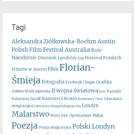
Tagi
Aleksandra Ziółkowska-Boehm
Austin
Australia
Polish Film Festival
Boże
Narodzenie
Festiwal Polskich
Dziennik z podróży
Esej
Florian-
Film
Filmów w Austin
Śmieja
Fotografia
Grafika
Fryderyk Chopin
II wojna światowa
Kanada
Helena Modrzejewska
Jazz
Kazimierz Braun
Literatura
Katarzyna Szrodt
Kazimierz Głaz
Londyn
emigracyjna
Literatura hiszpańskojęzyczna
Malarstwo
Opowiadanie
Plakat
Nowy Jork
Poezja
Polski Londyn
Poezja emigracyjna