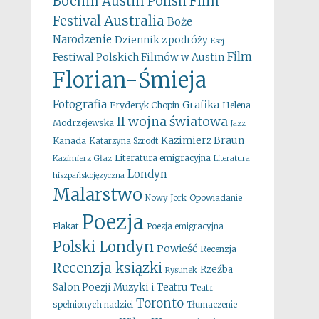
Boehm
Austin Polish Film
Australia
Festival
Boże
Narodzenie
Dziennik z podróży
Esej
Film
Festiwal Polskich Filmów w Austin
Florian-Śmieja
Fotografia
Grafika
Fryderyk Chopin
Helena
II wojna światowa
Modrzejewska
Jazz
Kazimierz Braun
Kanada
Katarzyna Szrodt
Literatura emigracyjna
Kazimierz Głaz
Literatura
Londyn
hiszpańskojęzyczna
Malarstwo
Opowiadanie
Nowy Jork
Poezja
Plakat
Poezja emigracyjna
Polski Londyn
Powieść
Recenzja
Recenzja ksiązki
Rzeźba
Rysunek
Salon Poezji Muzyki i Teatru
Teatr
Toronto
spełnionych nadziei
Tłumaczenie