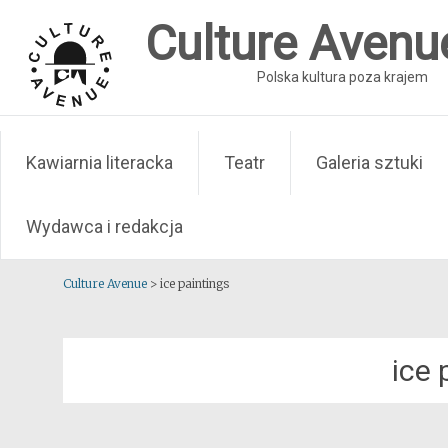
Skip
Culture Avenu
to
content
Polska kultura poza krajem
Kawiarnia literacka
Teatr
Galeria sztuki
Wydawca i redakcja
Culture Avenue
>
ice paintings
ice 