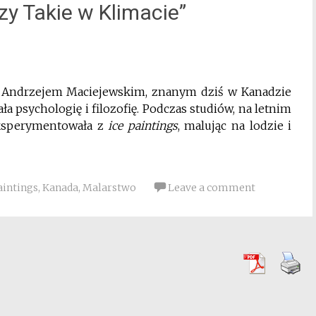
y Takie w Klimacie”
 Andrzejem Maciejewskim, znanym dziś w Kanadzie
ła psychologię i filozofię. Podczas studiów, na letnim
eksperymentowała z
ice paintings
, malując na lodzie i
aintings
,
Kanada
,
Malarstwo
Leave a comment