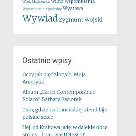
Wspomnienia
Wilno
Wilek Markiewicz
Wystawa
Wspomnienia z podróży
Wywiad
Zygmunt Wojski
Ostatnie wpisy
Oczy jak pięć złotych. Moja
Ameryka.
Album „Cartel Contemporáneo
Polaco” Barbary Paciorek
Tam, gdzie na francuskiej ziemi bije
polskie serce
Hej, od Krakowa jadę, w dalekie obce
strony… i na Listę UNESCO!