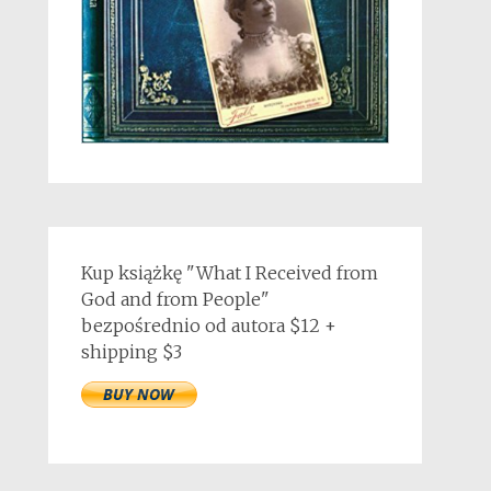
Kup książkę "What I Received from
God and from People"
bezpośrednio od autora $12 +
shipping $3