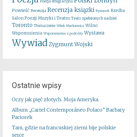
Polski Londyn
Poezja emigracyjna
Recenzja ksiązki
Powieść
Rzeźba
Recenzja
Rysunek
Salon Poezji Muzyki i Teatru
Teatr spełnionych nadziei
Toronto
Wilno
Tłumaczenie
Wilek Markiewicz
Wystawa
Wspomnienia
Wspomnienia z podróży
Wywiad
Zygmunt Wojski
Ostatnie wpisy
Oczy jak pięć złotych. Moja Ameryka.
Album „Cartel Contemporáneo Polaco” Barbary
Paciorek
Tam, gdzie na francuskiej ziemi bije polskie
serce