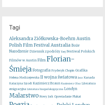
Tagi
Aleksandra Ziółkowska-Boehm
Austin
Australia
Polish Film Festival
Boże
Narodzenie
Festiwal Polskich
Dziennik z podróży
Esej
Florian-
Film
Filmów w Austin
Śmieja
Fotografia
Grafika
Fryderyk Chopin
II wojna światowa
Kanada
Helena Modrzejewska
Jazz
Kazimierz Braun
Literatura
Katarzyna Szrodt
Kazimierz Głaz
Londyn
emigracyjna
Literatura hiszpańskojęzyczna
Malarstwo
Opowiadanie
Plakat
Nowy Jork
Poezja