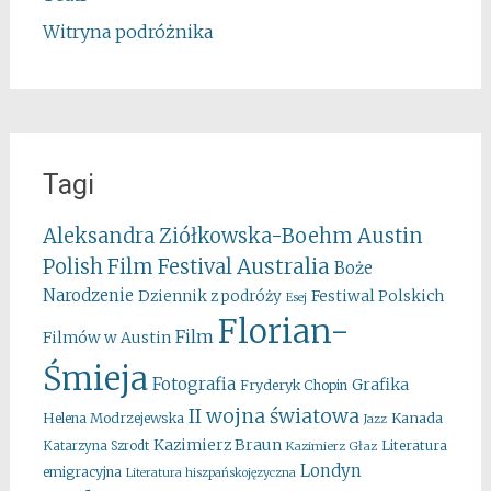
Witryna podróżnika
Tagi
Aleksandra Ziółkowska-Boehm
Austin
Australia
Polish Film Festival
Boże
Narodzenie
Festiwal Polskich
Dziennik z podróży
Esej
Florian-
Film
Filmów w Austin
Śmieja
Fotografia
Grafika
Fryderyk Chopin
II wojna światowa
Kanada
Helena Modrzejewska
Jazz
Kazimierz Braun
Literatura
Katarzyna Szrodt
Kazimierz Głaz
Londyn
emigracyjna
Literatura hiszpańskojęzyczna