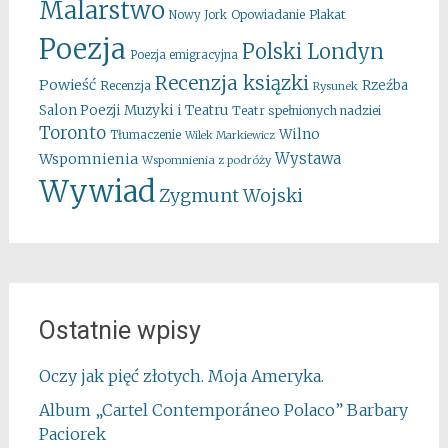
Malarstwo
Opowiadanie
Plakat
Nowy Jork
Poezja
Polski Londyn
Poezja emigracyjna
Recenzja ksiązki
Powieść
Rzeźba
Recenzja
Rysunek
Salon Poezji Muzyki i Teatru
Teatr spełnionych nadziei
Toronto
Wilno
Tłumaczenie
Wilek Markiewicz
Wystawa
Wspomnienia
Wspomnienia z podróży
Wywiad
Zygmunt Wojski
Ostatnie wpisy
Oczy jak pięć złotych. Moja Ameryka.
Album „Cartel Contemporáneo Polaco” Barbary
Paciorek