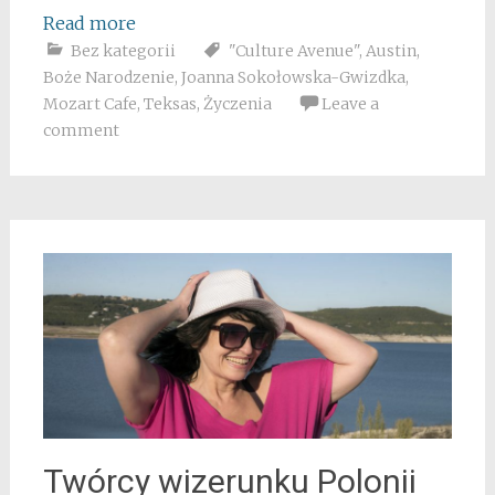
Read more
Bez kategorii
"Culture Avenue"
,
Austin
,
Boże Narodzenie
,
Joanna Sokołowska-Gwizdka
,
Mozart Cafe
,
Teksas
,
Życzenia
Leave a
comment
Twórcy wizerunku Polonii