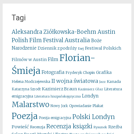
Tagi
Aleksandra Ziółkowska-Boehm
Austin
Australia
Polish Film Festival
Boże
Narodzenie
Festiwal Polskich
Dziennik z podróży
Esej
Florian-
Film
Filmów w Austin
Śmieja
Fotografia
Grafika
Fryderyk Chopin
II wojna światowa
Kanada
Helena Modrzejewska
Jazz
Kazimierz Braun
Literatura
Katarzyna Szrodt
Kazimierz Głaz
Londyn
emigracyjna
Literatura hiszpańskojęzyczna
Malarstwo
Opowiadanie
Plakat
Nowy Jork
Poezja
Polski Londyn
Poezja emigracyjna
Recenzja ksiązki
Powieść
Rzeźba
Recenzja
Rysunek