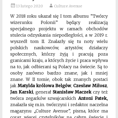
13 lutego 2020
Culture Avenue
W 2018 roku ukazał się I tom albumu ”Twórcy
wizerunku Polonii” będący realizacją
specjalnego projektu w ramach obchodów
stulecia odzyskania niepodległości, a w 2019 r.
wyszedł tom II. Znalazły się tu noty wielu
polskich naukowców, artystów, działaczy
społecznych, którzy żyją i pracują poza
granicami kraju, a których życie i praca wpływa
na to, jak odbierani są Polacy na świecie. Są to
osoby zarówno bardzo znane, jak i mniej
znane. W II tomie, obok tak znanych postaci
jak
Matylda królowa Belgów
,
Czesław Miłosz
,
Jan Karski
, generał
Stanisław Maczek
czy też
twórca zegarków szwajcarskich
Antoni Patek,
znalazła się m.in. twórczyni i redaktor naczelna
magazynu „Culture Avenue”, pisma, które ma
coraz więcej czytelników na całym świecie i