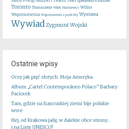
Salon Poezji Muzyki i Teatru
Teatr spełnionych nadziei
Toronto
Wilno
Tłumaczenie
Wilek Markiewicz
Wystawa
Wspomnienia
Wspomnienia z podróży
Wywiad
Zygmunt Wojski
Ostatnie wpisy
Oczy jak pięć złotych. Moja Ameryka.
Album „Cartel Contemporáneo Polaco” Barbary
Paciorek
Tam, gdzie na francuskiej ziemi bije polskie
serce
Hej, od Krakowa jadę, w dalekie obce strony…
i na Listę UNESCO!