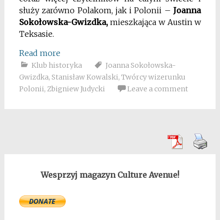
służy zarówno Polakom, jak i Polonii –
Joanna
Sokołowska-Gwizdka,
mieszkająca w Austin w
Teksasie.
Read more
Klub historyka
Joanna Sokołowska-
Gwizdka
,
Stanisław Kowalski
,
Twórcy wizerunku
Polonii
,
Zbigniew Judycki
Leave a comment
Wesprzyj magazyn Culture Avenue!