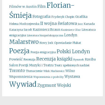
Florian-
Film
Filmów w Austin
Śmieja
Fotografia
Grafika
Fryderyk Chopin
II wojna światowa
Kanada
Helena Modrzejewska
Jazz
Kazimierz Braun
Literatura
Katarzyna Szrodt
Kazimierz Głaz
Londyn
emigracyjna
Literatura hiszpańskojęzyczna
Malarstwo
Opowiadanie
Plakat
Nowy Jork
Poezja
Polski Londyn
Poezja emigracyjna
Recenzja ksiązki
Powieść
Rzeźba
Recenzja
Rysunek
Salon Poezji Muzyki i Teatru
Teatr spełnionych nadziei
Toronto
Wilno
Tłumaczenie
Wilek Markiewicz
Wystawa
Wspomnienia
Wspomnienia z podróży
Wywiad
Zygmunt Wojski