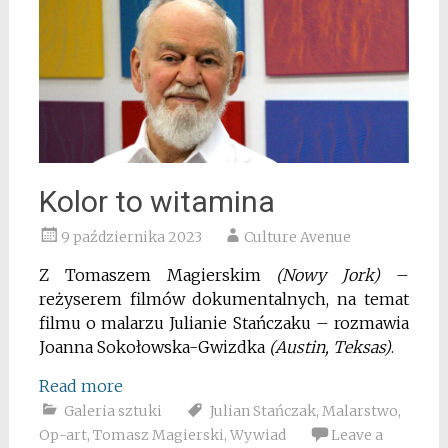
Kolor to witamina
9 października 2023
Culture Avenue
Z Tomaszem Magierskim
(Nowy Jork)
–
reżyserem filmów dokumentalnych, na temat
filmu o malarzu Julianie Stańczaku – rozmawia
Joanna Sokołowska-Gwizdka
(Austin, Teksas)
.
Read more
Galeria sztuki
Julian Stańczak
,
Malarstwo
,
Op-art
,
Tomasz Magierski
,
Wywiad
Leave a