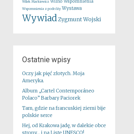
Wspomnienia
Wilno
Wilek Markiewicz
Wystawa
Wspomnienia z podróży
Wywiad
Zygmunt Wojski
Ostatnie wpisy
Oczy jak pięć złotych. Moja
Ameryka.
Album „Cartel Contemporáneo
Polaco” Barbary Paciorek
Tam, gdzie na francuskiej ziemi bije
polskie serce
Hej, od Krakowa jadę, w dalekie obce
strony… i na Listę UNESCO!