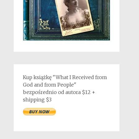
Kup książkę "What I Received from
God and from People"
bezpośrednio od autora $12 +
shipping $3