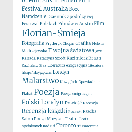
Boehm
Austin Polish Film
Australia
Festival
Boże
Narodzenie
Dziennik z podróży
Esej
Film
Festiwal Polskich Filmów w Austin
Florian-Śmieja
Fotografia
Grafika
Fryderyk Chopin
Helena
II wojna światowa
Modrzejewska
Jazz
Kazimierz Braun
Kanada
Katarzyna Szrodt
Literatura emigracyjna
Kazimierz Głaz
Literatura
Londyn
hiszpańskojęzyczna
Malarstwo
Opowiadanie
Nowy Jork
Poezja
Plakat
Poezja emigracyjna
Polski Londyn
Powieść
Recenzja
Recenzja ksiązki
Rzeźba
Rysunek
Salon Poezji Muzyki i Teatru
Teatr
Toronto
spełnionych nadziei
Tłumaczenie