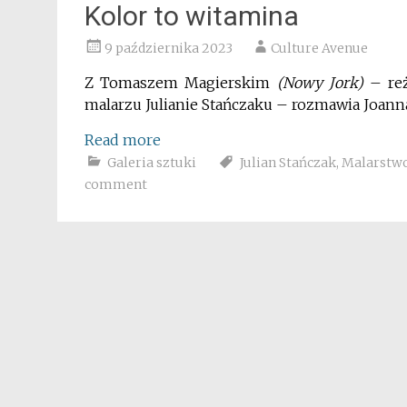
Kolor to witamina
9 października 2023
Culture Avenue
Z Tomaszem Magierskim
(Nowy Jork)
– reż
malarzu Julianie Stańczaku – rozmawia Joa
Read more
Galeria sztuki
Julian Stańczak
,
Malarstw
comment