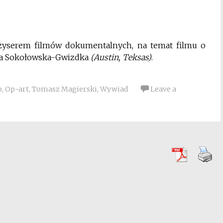
yserem filmów dokumentalnych, na temat filmu o
nna Sokołowska-Gwizdka
(Austin, Teksas)
.
o
,
Op-art
,
Tomasz Magierski
,
Wywiad
Leave a