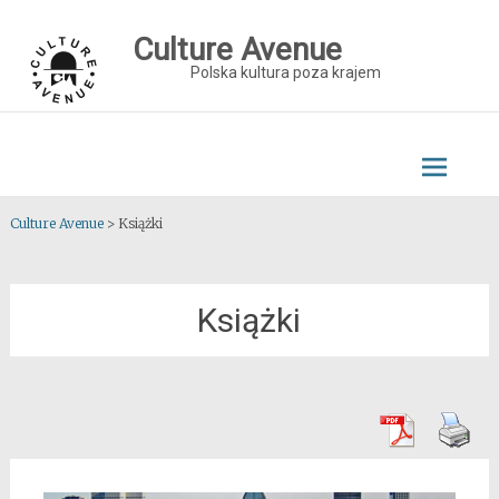
Skip
to
Culture Avenue
content
Polska kultura poza krajem
Culture Avenue
>
Książki
Książki