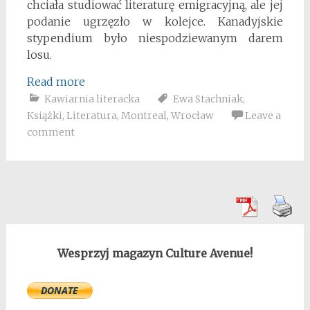
chciała studiować literaturę emigracyjną, ale jej
podanie ugrzęzło w kolejce. Kanadyjskie
stypendium było niespodziewanym darem
losu.
Read more
Kawiarnia literacka
Ewa Stachniak
,
Książki
,
Literatura
,
Montreal
,
Wrocław
Leave a
comment
Wesprzyj magazyn Culture Avenue!