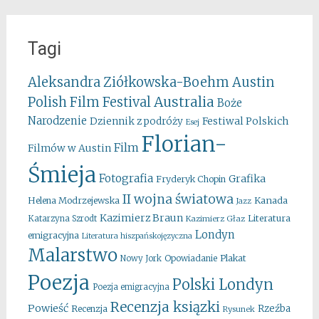
Tagi
Aleksandra Ziółkowska-Boehm
Austin
Australia
Polish Film Festival
Boże
Narodzenie
Festiwal Polskich
Dziennik z podróży
Esej
Florian-
Film
Filmów w Austin
Śmieja
Fotografia
Grafika
Fryderyk Chopin
II wojna światowa
Kanada
Helena Modrzejewska
Jazz
Kazimierz Braun
Literatura
Katarzyna Szrodt
Kazimierz Głaz
Londyn
emigracyjna
Literatura hiszpańskojęzyczna
Malarstwo
Opowiadanie
Plakat
Nowy Jork
Poezja
Polski Londyn
Poezja emigracyjna
Recenzja ksiązki
Powieść
Rzeźba
Recenzja
Rysunek