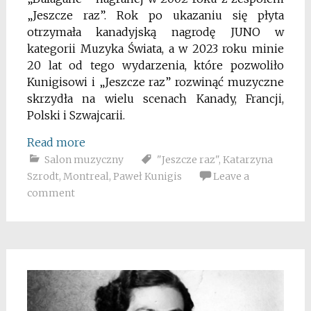
„Jeszcze raz”. Rok po ukazaniu się płyta
otrzymała kanadyjską nagrodę JUNO w
kategorii Muzyka Świata, a w 2023 roku minie
20 lat od tego wydarzenia, które pozwoliło
Kunigisowi i „Jeszcze raz” rozwinąć muzyczne
skrzydła na wielu scenach Kanady, Francji,
Polski i Szwajcarii.
Read more
Salon muzyczny
"Jeszcze raz"
,
Katarzyna
Szrodt
,
Montreal
,
Paweł Kunigis
Leave a
comment