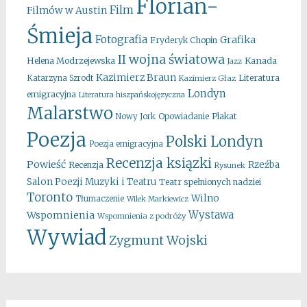
Florian-
Film
Filmów w Austin
Śmieja
Fotografia
Grafika
Fryderyk Chopin
II wojna światowa
Kanada
Helena Modrzejewska
Jazz
Kazimierz Braun
Literatura
Katarzyna Szrodt
Kazimierz Głaz
Londyn
emigracyjna
Literatura hiszpańskojęzyczna
Malarstwo
Opowiadanie
Plakat
Nowy Jork
Poezja
Polski Londyn
Poezja emigracyjna
Recenzja ksiązki
Powieść
Rzeźba
Recenzja
Rysunek
Salon Poezji Muzyki i Teatru
Teatr spełnionych nadziei
Toronto
Wilno
Tłumaczenie
Wilek Markiewicz
Wystawa
Wspomnienia
Wspomnienia z podróży
Wywiad
Zygmunt Wojski