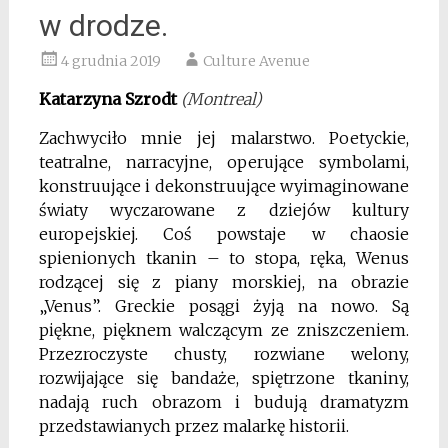
w drodze.
4 grudnia 2019
Culture Avenue
Katarzyna Szrodt
(Montreal)
Zachwyciło mnie jej malarstwo. Poetyckie,
teatralne, narracyjne, operujące symbolami,
konstruujące i dekonstruujące wyimaginowane
światy wyczarowane z dziejów kultury
europejskiej. Coś powstaje w chaosie
spienionych tkanin – to stopa, ręka, Wenus
rodzącej się z piany morskiej, na obrazie
„Venus”. Greckie posągi żyją na nowo. Są
piękne, pięknem walczącym ze zniszczeniem.
Przezroczyste chusty, rozwiane welony,
rozwijające się bandaże, spiętrzone tkaniny,
nadają ruch obrazom i budują dramatyzm
przedstawianych przez malarkę historii.