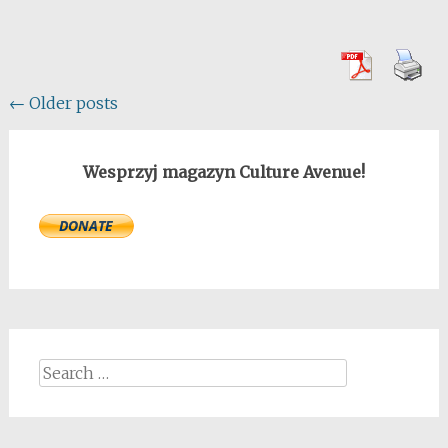
Posts
←
Older posts
navigation
Wesprzyj magazyn Culture Avenue!
Search
for: