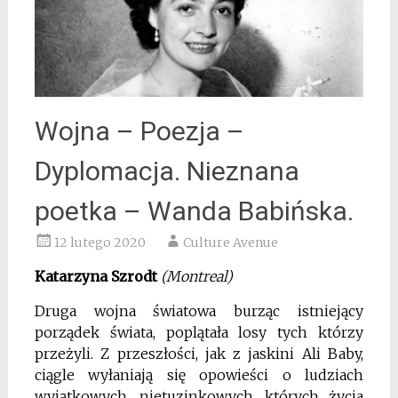
Wojna – Poezja –
Dyplomacja. Nieznana
poetka – Wanda Babińska.
12 lutego 2020
Culture Avenue
Katarzyna Szrodt
(Montreal)
Druga wojna światowa burząc istniejący
porządek świata, poplątała losy tych którzy
przeżyli. Z przeszłości, jak z jaskini Ali Baby,
ciągle wyłaniają się opowieści o ludziach
wyjątkowych, nietuzinkowych, których życia