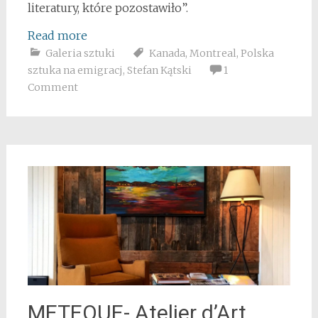
literatury, które pozostawiło”.
Read more
Galeria sztuki
Kanada
,
Montreal
,
Polska
sztuka na emigracj
,
Stefan Kątski
1
Comment
METEQUE- Atelier d’Art