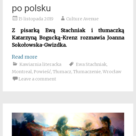
po polsku
15 listopada 2019
Culture Avenue
Z pisarką Ewą Stachniak i tłumaczką
Katarzyną Bogucką-Krenz rozmawia Joanna
Sokołowska-Gwizdka.
Read more
Kawiarnia literacka
Ewa Stachniak
,
Montreal
,
Powieść
,
Tłumacz
,
Tłumaczenie
,
Wrocław
Leave a comment