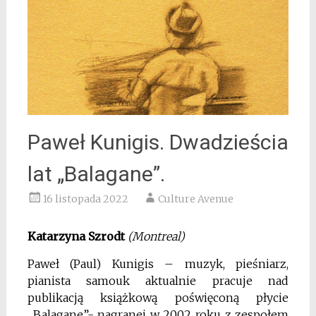
Paweł Kunigis. Dwadzieścia
lat „Balagane”.
16 listopada 2022
Culture Avenue
Katarzyna Szrodt
(Montreal)
Paweł (Paul) Kunigis – muzyk, pieśniarz,
pianista samouk aktualnie pracuje nad
publikacją książkową poświęconą płycie
„Balagane”- nagranej w 2002 roku z zespołem