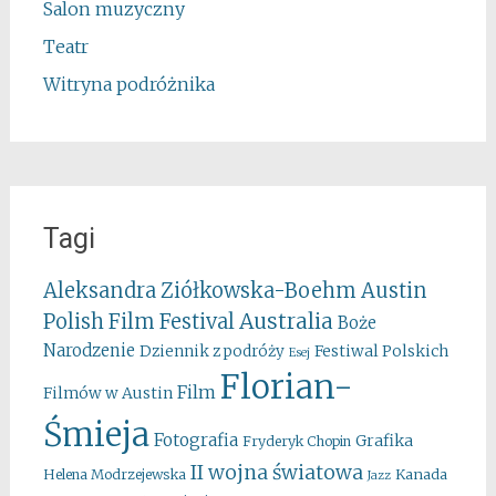
Salon muzyczny
Teatr
Witryna podróżnika
Tagi
Aleksandra Ziółkowska-Boehm
Austin
Australia
Polish Film Festival
Boże
Narodzenie
Festiwal Polskich
Dziennik z podróży
Esej
Florian-
Film
Filmów w Austin
Śmieja
Fotografia
Grafika
Fryderyk Chopin
II wojna światowa
Kanada
Helena Modrzejewska
Jazz