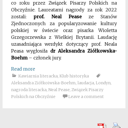
co roku przez Związek Pisarzy Polskich na
Obczyźnie. Laureatami nagrody za rok 2022
zostali:
prof. Neal Pease
ze Stanów
Zjednoczonych za popularyzowanie kultury
polskiej w świecie oraz pisarka Wioletta
Grzegorzewska z Wielkiej Brytanii. Laudację
uzasadniająca werdykt dotyczący prof. Neala
Peasa wygłosiła
dr Aleksandra Ziółkowska-
Boehm
– członek jury.
Read more
Kawiarnia literacka
,
Klub historyka
Aleksandra Ziółkoiwska-Boehm
,
laudacja
,
Londyn
,
nagroda literacka
,
Neal Pease
,
Związek Pisarzy
Polskich na Obczyźnie
Leave a comment