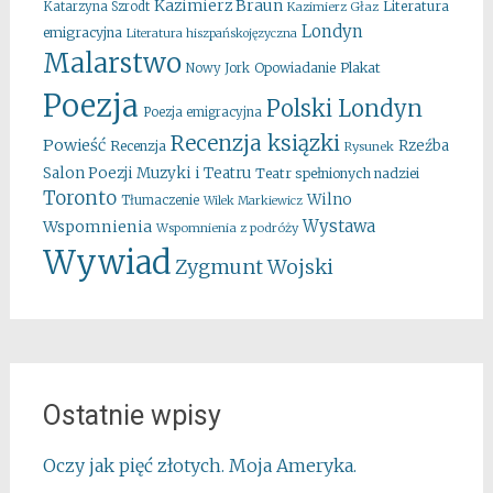
Kazimierz Braun
Literatura
Katarzyna Szrodt
Kazimierz Głaz
Londyn
emigracyjna
Literatura hiszpańskojęzyczna
Malarstwo
Opowiadanie
Plakat
Nowy Jork
Poezja
Polski Londyn
Poezja emigracyjna
Recenzja ksiązki
Powieść
Rzeźba
Recenzja
Rysunek
Salon Poezji Muzyki i Teatru
Teatr spełnionych nadziei
Toronto
Wilno
Tłumaczenie
Wilek Markiewicz
Wystawa
Wspomnienia
Wspomnienia z podróży
Wywiad
Zygmunt Wojski
Ostatnie wpisy
Oczy jak pięć złotych. Moja Ameryka.