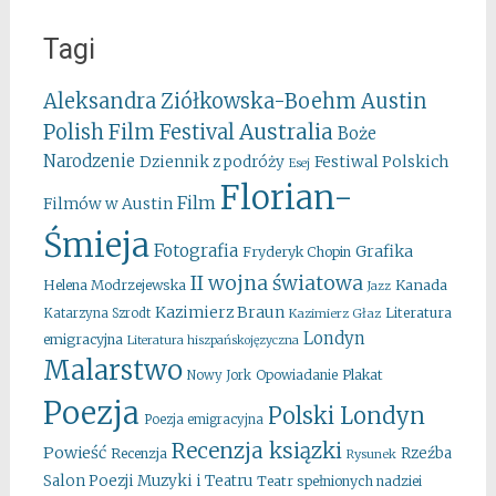
Tagi
Aleksandra Ziółkowska-Boehm
Austin
Australia
Polish Film Festival
Boże
Narodzenie
Festiwal Polskich
Dziennik z podróży
Esej
Florian-
Film
Filmów w Austin
Śmieja
Fotografia
Grafika
Fryderyk Chopin
II wojna światowa
Kanada
Helena Modrzejewska
Jazz
Kazimierz Braun
Literatura
Katarzyna Szrodt
Kazimierz Głaz
Londyn
emigracyjna
Literatura hiszpańskojęzyczna
Malarstwo
Opowiadanie
Plakat
Nowy Jork
Poezja
Polski Londyn
Poezja emigracyjna
Recenzja ksiązki
Powieść
Rzeźba
Recenzja
Rysunek
Salon Poezji Muzyki i Teatru
Teatr spełnionych nadziei