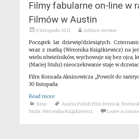
Filmy fabularne on-line w 
Filmów w Austin
9 listopada 2021
Culture Avenue
Początek lat dziewięćdziesiątych. Czterna
wraz z matką (Weronika Książkiewicz) na je
wielu rówieśników, wychowuje się bez ojca,
(Maciej Stuhr) nieoczekiwanie staje w drzwi
Film Konrada Aksinowicza „Powrót do tamtyc
30 listopada.
Read more
Kino
Austin Polish Film Festival
,
Festiwa
Stuhr
,
Weronika Książkiewicz
Leave a comm