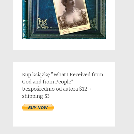
Kup książkę "What I Received from
God and from People"
bezpośrednio od autora $12 +
shipping $3