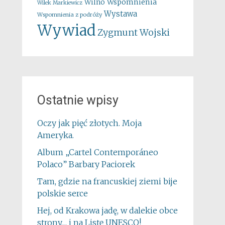
Wspomnienia
Wilno
Wilek Markiewicz
Wystawa
Wspomnienia z podróży
Wywiad
Zygmunt Wojski
Ostatnie wpisy
Oczy jak pięć złotych. Moja
Ameryka.
Album „Cartel Contemporáneo
Polaco” Barbary Paciorek
Tam, gdzie na francuskiej ziemi bije
polskie serce
Hej, od Krakowa jadę, w dalekie obce
strony… i na Listę UNESCO!