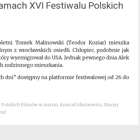
ramach XVI Festiwalu Polskich
stoletni Tomek Malinowski (Teodor Koziar) mieszka
dnym z wrocławskich osiedli. Chłopiec, podobnie jak
 który wyemigrował do USA. Jednak pewnego dnia Alek
ach rodzinnego mieszkania.
h dni” dostępny na platformie festiwalowej od 26 do
l Polskich Filmów w Austin
,
Konrad Aksinowicz
,
Maciej
ent