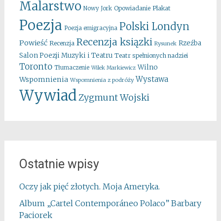
Malarstwo
Opowiadanie
Plakat
Nowy Jork
Poezja
Polski Londyn
Poezja emigracyjna
Recenzja ksiązki
Powieść
Rzeźba
Recenzja
Rysunek
Salon Poezji Muzyki i Teatru
Teatr spełnionych nadziei
Toronto
Wilno
Tłumaczenie
Wilek Markiewicz
Wystawa
Wspomnienia
Wspomnienia z podróży
Wywiad
Zygmunt Wojski
Ostatnie wpisy
Oczy jak pięć złotych. Moja Ameryka.
Album „Cartel Contemporáneo Polaco” Barbary
Paciorek