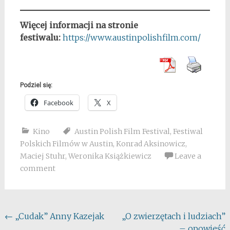
Więcej informacji na stronie
festiwalu:
https://www.austinpolishfilm.com/
Podziel się:
Facebook
X
Kino
Austin Polish Film Festival
,
Festiwal
Polskich Filmów w Austin
,
Konrad Aksinowicz
,
Maciej Stuhr
,
Weronika Książkiewicz
Leave a
comment
Post
←
„Cudak” Anny Kazejak
„O zwierzętach i ludziach”
– opowieść