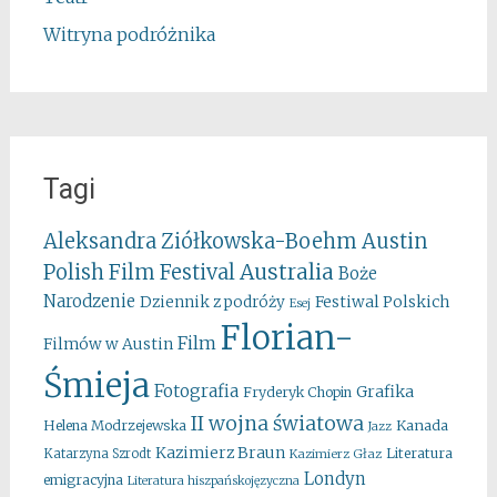
Witryna podróżnika
Tagi
Aleksandra Ziółkowska-Boehm
Austin
Australia
Polish Film Festival
Boże
Narodzenie
Festiwal Polskich
Dziennik z podróży
Esej
Florian-
Film
Filmów w Austin
Śmieja
Fotografia
Grafika
Fryderyk Chopin
II wojna światowa
Kanada
Helena Modrzejewska
Jazz
Kazimierz Braun
Literatura
Katarzyna Szrodt
Kazimierz Głaz
Londyn
emigracyjna
Literatura hiszpańskojęzyczna