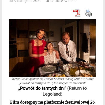
9 listopada 2021
Culture Avenue
Weronika Książkiewicz, Teodor Koziar i Maciej Stuhr w filmie
„Powrót do tamtych dni”, fot. Kacper Chmielowski
„Powrót do tamtych dni
” (
Return to
Legoland
)
Film dostępny na platformie festiwalowej 26