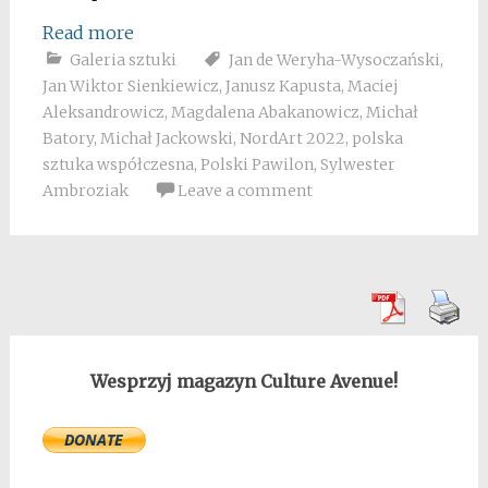
Read more
Galeria sztuki
Jan de Weryha-Wysoczański
,
Jan Wiktor Sienkiewicz
,
Janusz Kapusta
,
Maciej
Aleksandrowicz
,
Magdalena Abakanowicz
,
Michał
Batory
,
Michał Jackowski
,
NordArt 2022
,
polska
sztuka współczesna
,
Polski Pawilon
,
Sylwester
Ambroziak
Leave a comment
Wesprzyj magazyn Culture Avenue!