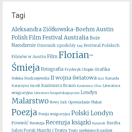
Tagi
Aleksandra Ziółkowska-Boehm
Austin
Australia
Polish Film Festival
Boże
Narodzenie
Festiwal Polskich
Dziennik z podróży
Esej
Florian-
Film
Filmów w Austin
Śmieja
Fotografia
Grafika
Fryderyk Chopin
II wojna światowa
Kanada
Helena Modrzejewska
Jazz
Kazimierz Braun
Literatura
Katarzyna Szrodt
Kazimierz Głaz
Londyn
emigracyjna
Literatura hiszpańskojęzyczna
Malarstwo
Opowiadanie
Plakat
Nowy Jork
Poezja
Polski Londyn
Poezja emigracyjna
Recenzja ksiązki
Powieść
Rzeźba
Recenzja
Rysunek
Salon Poezji Muzyki i Teatru
Teatr spełnionych nadziei