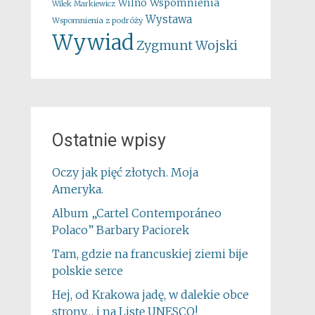
Wspomnienia
Wilno
Wilek Markiewicz
Wystawa
Wspomnienia z podróży
Wywiad
Zygmunt Wojski
Ostatnie wpisy
Oczy jak pięć złotych. Moja
Ameryka.
Album „Cartel Contemporáneo
Polaco” Barbary Paciorek
Tam, gdzie na francuskiej ziemi bije
polskie serce
Hej, od Krakowa jadę, w dalekie obce
strony… i na Listę UNESCO!