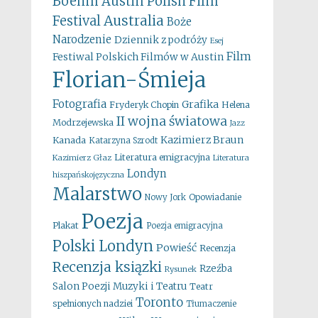
Boehm
Austin Polish Film
Australia
Festival
Boże
Narodzenie
Dziennik z podróży
Esej
Film
Festiwal Polskich Filmów w Austin
Florian-Śmieja
Fotografia
Grafika
Fryderyk Chopin
Helena
II wojna światowa
Modrzejewska
Jazz
Kazimierz Braun
Kanada
Katarzyna Szrodt
Literatura emigracyjna
Kazimierz Głaz
Literatura
Londyn
hiszpańskojęzyczna
Malarstwo
Opowiadanie
Nowy Jork
Poezja
Plakat
Poezja emigracyjna
Polski Londyn
Powieść
Recenzja
Recenzja ksiązki
Rzeźba
Rysunek
Salon Poezji Muzyki i Teatru
Teatr
Toronto
spełnionych nadziei
Tłumaczenie