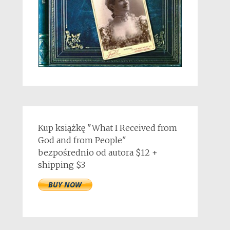
Kup książkę "What I Received from
God and from People"
bezpośrednio od autora $12 +
shipping $3