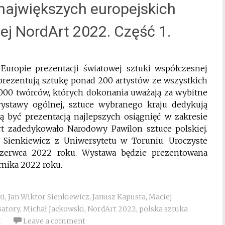
 największych europejskich
j NordArt 2022. Część 1.
Europie prezentacji światowej sztuki współczesnej
prezentują sztukę ponad 200 artystów ze wszystkich
000 twórców, których dokonania uważają za wybitne
wystawy ogólnej, sztuce wybranego kraju dedykują
 być prezentacją najlepszych osiągnięć w zakresie
t zadedykowało Narodowy Pawilon sztuce polskiej.
 Sienkiewicz z Uniwersytetu w Toruniu. Uroczyste
 czerwca 2022 roku. Wystawa będzie prezentowana
rnika 2022 roku.
ki
,
Jan Wiktor Sienkiewicz
,
Janusz Kapusta
,
Maciej
Batory
,
Michał Jackowski
,
NordArt 2022
,
polska sztuka
k
Leave a comment