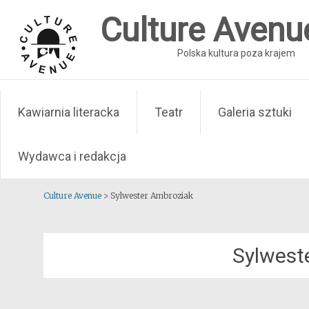
Skip
Culture Avenu
to
content
Polska kultura poza krajem
Kawiarnia literacka
Teatr
Galeria sztuki
Wydawca i redakcja
Culture Avenue
>
Sylwester Ambroziak
Sylwest