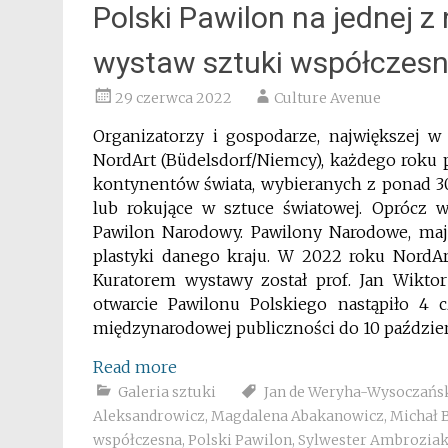
Polski Pawilon na jednej z
wystaw sztuki współczesne
29 czerwca 2022
Culture Avenue
Organizatorzy i gospodarze, największej w 
NordArt (Büdelsdorf/Niemcy), każdego roku 
kontynentów świata, wybieranych z ponad 3
lub rokujące w sztuce światowej. Oprócz 
Pawilon Narodowy. Pawilony Narodowe, mają
plastyki danego kraju. W 2022 roku NordAr
Kuratorem wystawy został prof. Jan Wiktor
otwarcie Pawilonu Polskiego nastąpiło 4
międzynarodowej publiczności do 10 paździe
Read more
Galeria sztuki
Jan de Weryha-Wysoczańs
Aleksandrowicz
,
Magdalena Abakanowicz
,
Michał 
współczesna
,
Polski Pawilon
,
Sylwester Ambrozia