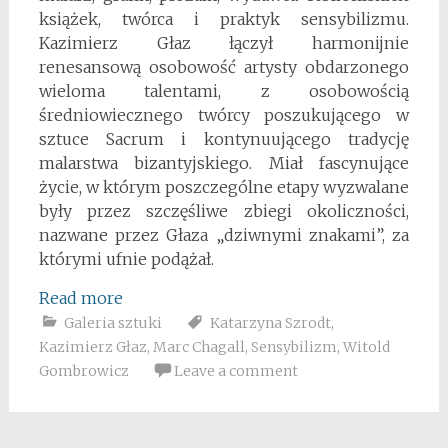
książek, twórca i praktyk sensybilizmu.
Kazimierz Głaz łączył harmonijnie
renesansową osobowość artysty obdarzonego
wieloma talentami, z osobowością
średniowiecznego twórcy poszukującego w
sztuce Sacrum i kontynuującego tradycję
malarstwa bizantyjskiego. Miał fascynujące
życie, w którym poszczególne etapy wyzwalane
były przez szczęśliwe zbiegi okoliczności,
nazwane przez Głaza „dziwnymi znakami”, za
którymi ufnie podążał.
Read more
Galeria sztuki
Katarzyna Szrodt
,
Kazimierz Głaz
,
Marc Chagall
,
Sensybilizm
,
Witold
Gombrowicz
Leave a comment