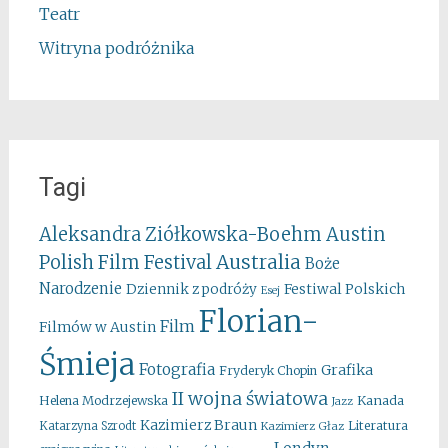
Teatr
Witryna podróżnika
Tagi
Aleksandra Ziółkowska-Boehm
Austin
Australia
Polish Film Festival
Boże
Narodzenie
Festiwal Polskich
Dziennik z podróży
Esej
Florian-
Film
Filmów w Austin
Śmieja
Fotografia
Grafika
Fryderyk Chopin
II wojna światowa
Kanada
Helena Modrzejewska
Jazz
Kazimierz Braun
Literatura
Katarzyna Szrodt
Kazimierz Głaz