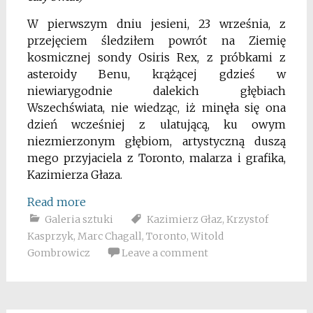
W pierwszym dniu jesieni, 23 września, z
przejęciem śledziłem powrót na Ziemię
kosmicznej sondy Osiris Rex, z próbkami z
asteroidy Benu, krążącej gdzieś w
niewiarygodnie dalekich głębiach
Wszechświata, nie wiedząc, iż minęła się ona
dzień wcześniej z ulatującą, ku owym
niezmierzonym głębiom, artystyczną duszą
mego przyjaciela z Toronto, malarza i grafika,
Kazimierza Głaza.
Read more
Galeria sztuki
Kazimierz Głaz
,
Krzystof
Kasprzyk
,
Marc Chagall
,
Toronto
,
Witold
Gombrowicz
Leave a comment