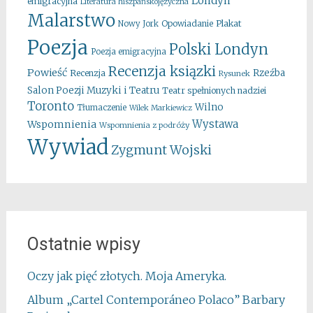
Londyn
emigracyjna
Literatura hiszpańskojęzyczna
Malarstwo
Opowiadanie
Plakat
Nowy Jork
Poezja
Polski Londyn
Poezja emigracyjna
Recenzja ksiązki
Powieść
Rzeźba
Recenzja
Rysunek
Salon Poezji Muzyki i Teatru
Teatr spełnionych nadziei
Toronto
Wilno
Tłumaczenie
Wilek Markiewicz
Wystawa
Wspomnienia
Wspomnienia z podróży
Wywiad
Zygmunt Wojski
Ostatnie wpisy
Oczy jak pięć złotych. Moja Ameryka.
Album „Cartel Contemporáneo Polaco” Barbary