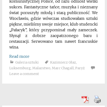
komunistycznej Polsce, od razu odniósł wielki
sukces. Fantastyczne tańce, muzyka i nieznany
świat poruszyły młodą i starą publiczność. We
Wrocławiu, gdzie wówczas studiowałam sztuki
piękne, mieliśmy swoje miejsce, klub studencki
„Pałacyk”, który przypominał mały zameczek.
Słynął z dobrze zaopatrzonego baru i
restauracji. Serwowano tam nawet francuskie
wina.
Read more
Galeria sztuki
Kazimierz Głaz
,
Luksemburg
,
Malarstwo
,
Marc Chagall
,
Paryż
Leave a comment