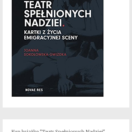
Kup książkę "Teatr Spełnionych Nadziei"