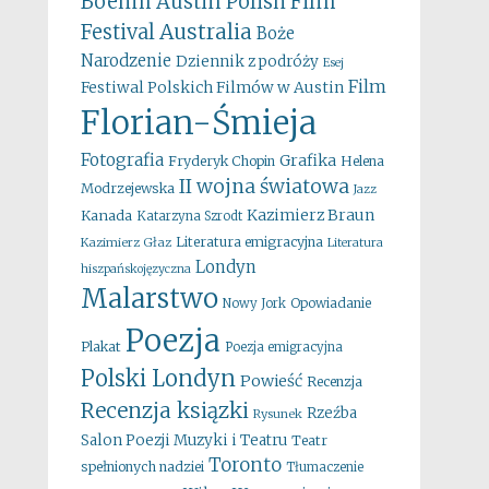
Boehm
Austin Polish Film
Australia
Festival
Boże
Narodzenie
Dziennik z podróży
Esej
Film
Festiwal Polskich Filmów w Austin
Florian-Śmieja
Fotografia
Grafika
Fryderyk Chopin
Helena
II wojna światowa
Modrzejewska
Jazz
Kazimierz Braun
Kanada
Katarzyna Szrodt
Literatura emigracyjna
Kazimierz Głaz
Literatura
Londyn
hiszpańskojęzyczna
Malarstwo
Opowiadanie
Nowy Jork
Poezja
Plakat
Poezja emigracyjna
Polski Londyn
Powieść
Recenzja
Recenzja ksiązki
Rzeźba
Rysunek
Salon Poezji Muzyki i Teatru
Teatr
Toronto
spełnionych nadziei
Tłumaczenie