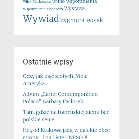
Wspomnienia
Wilno
Wilek Markiewicz
Wystawa
Wspomnienia z podróży
Wywiad
Zygmunt Wojski
Ostatnie wpisy
Oczy jak pięć złotych. Moja
Ameryka.
Album „Cartel Contemporáneo
Polaco” Barbary Paciorek
Tam, gdzie na francuskiej ziemi bije
polskie serce
Hej, od Krakowa jadę, w dalekie obce
strony… i na Listę UNESCO!