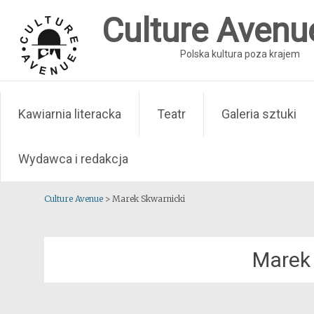
Skip
Culture Avenu
to
content
Polska kultura poza krajem
Kawiarnia literacka
Teatr
Galeria sztuki
Wydawca i redakcja
Culture Avenue
>
Marek Skwarnicki
Marek 