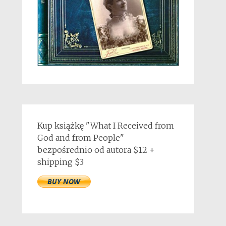
Kup książkę "What I Received from
God and from People"
bezpośrednio od autora $12 +
shipping $3