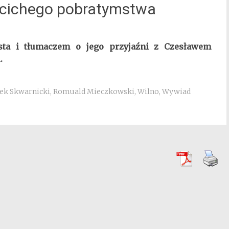
ł cichego pobratymstwa
sta i tłumaczem o jego przyjaźni z Czesławem
.
ek Skwarnicki
,
Romuald Mieczkowski
,
Wilno
,
Wywiad