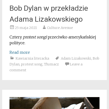
Bob Dylan w przekładzie
Adama Lizakowskiego
25 maja 2021
Culture Avenue
Cztery
protest songi
przeciwko amerykańskiej
polityce.
Read more
Kawiarnia literacka
Adam Lizakowski
,
Bob
Dylan
,
protest song
,
Tłumacz
Leave a
comment