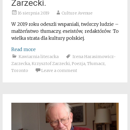
Zarzecki.
16 sierpnia 2019
Culture Avenue
W 2019 roku odeszli wspaniali, twórczy ludzie –
małżeństwo tłumaczy, eseistów, redaktórów. To
wielka strata dla kultury polskiej.
Read more
Kawiarnia literacka
Irena Harasimowicz-
Zarzecka
,
Krzysztof Zarzecki
,
Poezja
,
Tłumacz
,
Toronto
Leave a comment