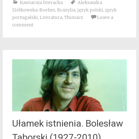
Kawiarnia literacka
Aleksandra
Ziółkowska-Boehm
,
Brazylia
,
język polski
,
język
portugalski
,
Literatura
,
Tłumacz
Leave a
comment
Ułamek istnienia. Bolesław
Taborski (1927-2010).