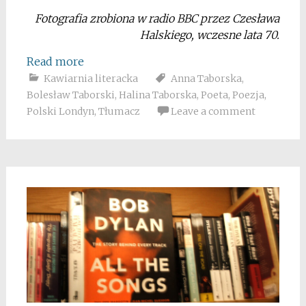
Fotografia zrobiona w radio BBC przez Czesława
Halskiego, wczesne lata 70.
Read more
Kawiarnia literacka
Anna Taborska
,
Bolesław Taborski
,
Halina Taborska
,
Poeta
,
Poezja
,
Polski Londyn
,
Tłumacz
Leave a comment