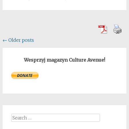
Posts
←
Older posts
navigation
Wesprzyj magazyn Culture Avenue!
Search
for: