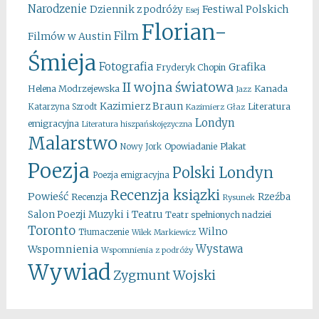
Narodzenie
Festiwal Polskich
Dziennik z podróży
Esej
Florian-
Film
Filmów w Austin
Śmieja
Fotografia
Grafika
Fryderyk Chopin
II wojna światowa
Kanada
Helena Modrzejewska
Jazz
Kazimierz Braun
Literatura
Katarzyna Szrodt
Kazimierz Głaz
Londyn
emigracyjna
Literatura hiszpańskojęzyczna
Malarstwo
Opowiadanie
Plakat
Nowy Jork
Poezja
Polski Londyn
Poezja emigracyjna
Recenzja ksiązki
Powieść
Rzeźba
Recenzja
Rysunek
Salon Poezji Muzyki i Teatru
Teatr spełnionych nadziei
Toronto
Wilno
Tłumaczenie
Wilek Markiewicz
Wystawa
Wspomnienia
Wspomnienia z podróży
Wywiad
Zygmunt Wojski