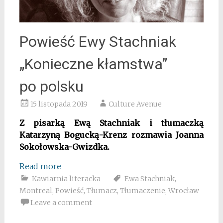
Powieść Ewy Stachniak
„Konieczne kłamstwa”
po polsku
15 listopada 2019
Culture Avenue
Z pisarką Ewą Stachniak i tłumaczką
Katarzyną Bogucką-Krenz rozmawia Joanna
Sokołowska-Gwizdka.
Read more
Kawiarnia literacka
Ewa Stachniak
,
Montreal
,
Powieść
,
Tłumacz
,
Tłumaczenie
,
Wrocław
Leave a comment