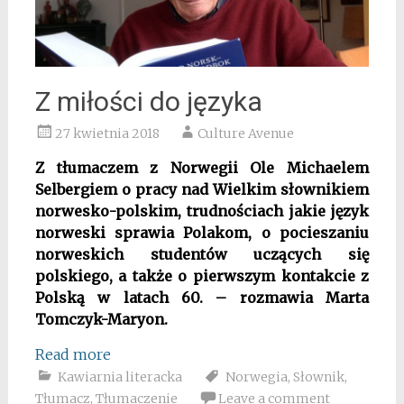
Z miłości do języka
27 kwietnia 2018
Culture Avenue
Z tłumaczem z Norwegii Ole Michaelem
Selbergiem o pracy nad Wielkim słownikiem
norwesko-polskim, trudnościach jakie język
norweski sprawia Polakom, o pocieszaniu
norweskich studentów uczących się
polskiego, a także o pierwszym kontakcie z
Polską w latach 60. – rozmawia Marta
Tomczyk-Maryon.
Read more
Kawiarnia literacka
Norwegia
,
Słownik
,
Tłumacz
,
Tłumaczenie
Leave a comment