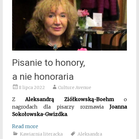
Pisanie to honory,
a nie honoraria
8 lipca 2022
Culture Avenue
Z
Aleksandrą Ziółkowską-Boehm
o
nagrodach dla pisarzy rozmawia
Joanna
Sokołowska-Gwizdka
.
Read more
Kawiarnia literacka
Aleksandra