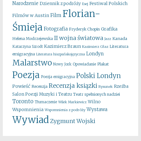
Narodzenie
Festiwal Polskich
Dziennik z podróży
Esej
Florian-
Film
Filmów w Austin
Śmieja
Fotografia
Grafika
Fryderyk Chopin
II wojna światowa
Kanada
Helena Modrzejewska
Jazz
Kazimierz Braun
Literatura
Katarzyna Szrodt
Kazimierz Głaz
Londyn
emigracyjna
Literatura hiszpańskojęzyczna
Malarstwo
Opowiadanie
Plakat
Nowy Jork
Poezja
Polski Londyn
Poezja emigracyjna
Recenzja ksiązki
Powieść
Rzeźba
Recenzja
Rysunek
Salon Poezji Muzyki i Teatru
Teatr spełnionych nadziei
Toronto
Wilno
Tłumaczenie
Wilek Markiewicz
Wystawa
Wspomnienia
Wspomnienia z podróży
Wywiad
Zygmunt Wojski