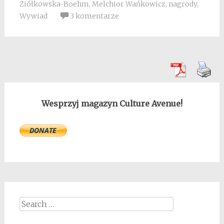
Ziółkowska-Boehm
,
Melchior Wańkowicz
,
nagrody
,
Wywiad
3 komentarze
Wesprzyj magazyn Culture Avenue!
Search
for: