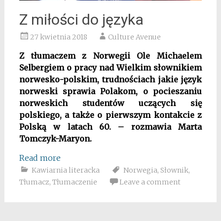
Z miłości do języka
27 kwietnia 2018
Culture Avenue
Z tłumaczem z Norwegii Ole Michaelem
Selbergiem o pracy nad Wielkim słownikiem
norwesko-polskim, trudnościach jakie język
norweski sprawia Polakom, o pocieszaniu
norweskich studentów uczących się
polskiego, a także o pierwszym kontakcie z
Polską w latach 60. – rozmawia Marta
Tomczyk-Maryon.
Read more
Kawiarnia literacka
Norwegia
,
Słownik
,
Tłumacz
,
Tłumaczenie
Leave a comment