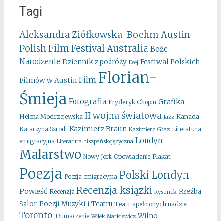
Tagi
Aleksandra Ziółkowska-Boehm
Austin
Australia
Polish Film Festival
Boże
Narodzenie
Festiwal Polskich
Dziennik z podróży
Esej
Florian-
Film
Filmów w Austin
Śmieja
Fotografia
Grafika
Fryderyk Chopin
II wojna światowa
Kanada
Helena Modrzejewska
Jazz
Kazimierz Braun
Literatura
Katarzyna Szrodt
Kazimierz Głaz
Londyn
emigracyjna
Literatura hiszpańskojęzyczna
Malarstwo
Opowiadanie
Plakat
Nowy Jork
Poezja
Polski Londyn
Poezja emigracyjna
Recenzja ksiązki
Powieść
Rzeźba
Recenzja
Rysunek
Salon Poezji Muzyki i Teatru
Teatr spełnionych nadziei
Toronto
Wilno
Tłumaczenie
Wilek Markiewicz