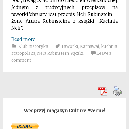
Post, trwający 46 dni do Niedzieli Wielkanocnej.
Jednym z tradycyjnych przepisów na
faworki/chrusty jest przepis Neli Rubinstein –
żony Artura Rubinsteina z książki „Kuchnia
Neli”.
Read more
Klub historyka
Faworki
,
Karnawał
,
kuchnia
staropolska
,
Nela Rubinstein
,
Pączki
Leave a
comment
Wesprzyj magazyn Culture Avenue!