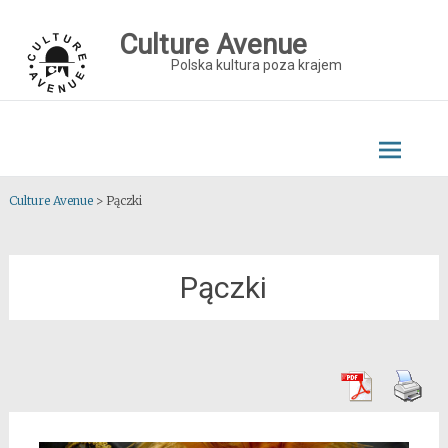
Skip
to
Culture Avenue
content
Polska kultura poza krajem
Culture Avenue
>
Pączki
Pączki