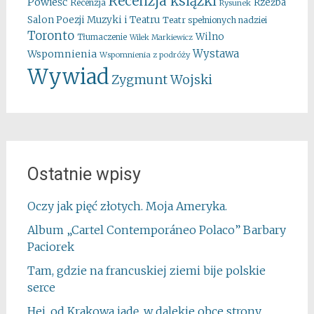
Recenzja ksiązki
Powieść
Rzeźba
Recenzja
Rysunek
Salon Poezji Muzyki i Teatru
Teatr spełnionych nadziei
Toronto
Wilno
Tłumaczenie
Wilek Markiewicz
Wystawa
Wspomnienia
Wspomnienia z podróży
Wywiad
Zygmunt Wojski
Ostatnie wpisy
Oczy jak pięć złotych. Moja Ameryka.
Album „Cartel Contemporáneo Polaco” Barbary
Paciorek
Tam, gdzie na francuskiej ziemi bije polskie
serce
Hej, od Krakowa jadę, w dalekie obce strony…