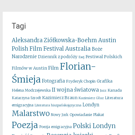
Tagi
Aleksandra Ziółkowska-Boehm
Austin
Australia
Polish Film Festival
Boże
Narodzenie
Festiwal Polskich
Dziennik z podróży
Esej
Florian-
Film
Filmów w Austin
Śmieja
Fotografia
Grafika
Fryderyk Chopin
II wojna światowa
Kanada
Helena Modrzejewska
Jazz
Kazimierz Braun
Literatura
Katarzyna Szrodt
Kazimierz Głaz
Londyn
emigracyjna
Literatura hiszpańskojęzyczna
Malarstwo
Opowiadanie
Plakat
Nowy Jork
Poezja
Polski Londyn
Poezja emigracyjna