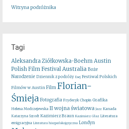
Witryna podróżnika
Tagi
Aleksandra Ziółkowska-Boehm
Austin
Australia
Polish Film Festival
Boże
Narodzenie
Festiwal Polskich
Dziennik z podróży
Esej
Florian-
Film
Filmów w Austin
Śmieja
Fotografia
Grafika
Fryderyk Chopin
II wojna światowa
Kanada
Helena Modrzejewska
Jazz
Kazimierz Braun
Literatura
Katarzyna Szrodt
Kazimierz Głaz
Londyn
emigracyjna
Literatura hiszpańskojęzyczna