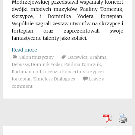
Modrzejewskiej przedstawił wspaniały koncert
dwójki młodych muzyków, Pauliny Tomczuk,
skrzypce, i Dominika Yodera, fortepian.
Wspólnie zagrali zestaw utworów na skrzypce i
fortepian oraz zaprezentowali swoje
fantastyczne talenty jako soliści.
Read more
Salon muzyczny
Bacewicz
,
Brahms
,
Debussy
,
Dominik Yoder
,
Paulina Tomczuk
,
Rachmaninoff
,
recenzja koncertu
,
skrzypce i
fortepian
,
Timeless Dialogues
Leave a
comment