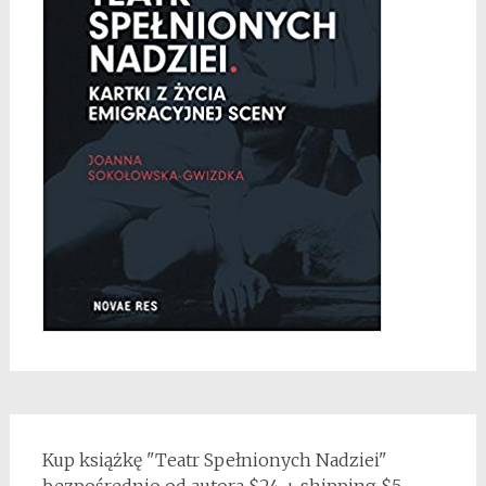
Kup książkę "Teatr Spełnionych Nadziei"
bezpośrednio od autora $24 + shipping $5