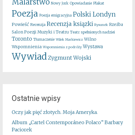
Malarstwo
Opowiadanie
Plakat
Nowy Jork
Poezja
Polski Londyn
Poezja emigracyjna
Recenzja ksiązki
Powieść
Rzeźba
Recenzja
Rysunek
Salon Poezji Muzyki i Teatru
Teatr spełnionych nadziei
Toronto
Wilno
Tłumaczenie
Wilek Markiewicz
Wystawa
Wspomnienia
Wspomnienia z podróży
Wywiad
Zygmunt Wojski
Ostatnie wpisy
Oczy jak pięć złotych. Moja Ameryka.
Album „Cartel Contemporáneo Polaco” Barbary
Paciorek