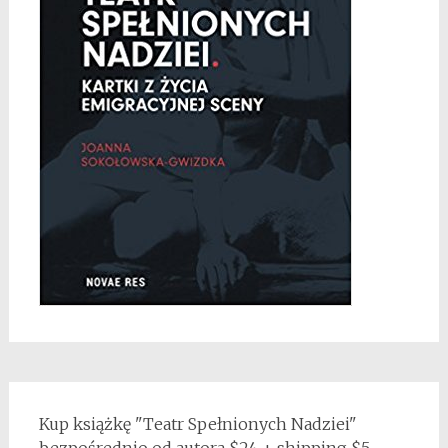
Kup książkę "Teatr Spełnionych Nadziei"
bezpośrednio od autora $24 + shipping $5