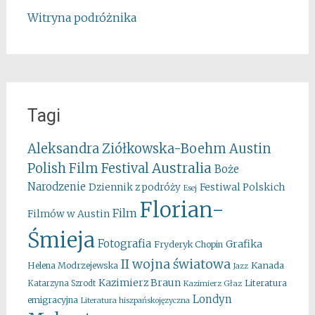
Witryna podróżnika
Tagi
Aleksandra Ziółkowska-Boehm
Austin
Australia
Polish Film Festival
Boże
Narodzenie
Festiwal Polskich
Dziennik z podróży
Esej
Florian-
Film
Filmów w Austin
Śmieja
Fotografia
Grafika
Fryderyk Chopin
II wojna światowa
Kanada
Helena Modrzejewska
Jazz
Kazimierz Braun
Literatura
Katarzyna Szrodt
Kazimierz Głaz
Londyn
emigracyjna
Literatura hiszpańskojęzyczna