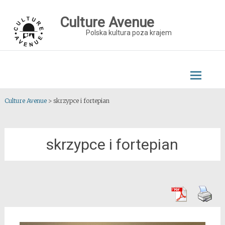
Skip
to
Culture Avenue
content
Polska kultura poza krajem
Culture Avenue
>
skrzypce i fortepian
skrzypce i fortepian