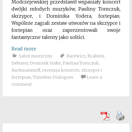
Modrzejewskiej przedstawił wspaniały koncert
dwójki młodych muzyków, Pauliny Tomczuk,
skrzypce, i Dominika Yodera, fortepian.
Wspólnie zagrali zestaw utworów na skrzypce i
fortepian oraz zaprezentowali swoje
fantastyczne talenty jako soliści.
Read more
Salon muzyczny
Bacewicz
,
Brahms
,
Debussy
,
Dominik Yoder
,
Paulina Tomczuk
,
Rachmaninoff
,
recenzja koncertu
,
skrzypce i
fortepian
,
Timeless Dialogues
Leave a
comment