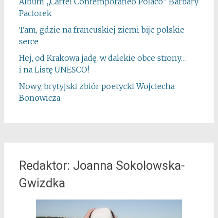
Album „Cartel Contemporáneo Polaco” Barbary
Paciorek
Tam, gdzie na francuskiej ziemi bije polskie
serce
Hej, od Krakowa jadę, w dalekie obce strony…
i na Listę UNESCO!
Nowy, brytyjski zbiór poetycki Wojciecha
Bonowicza
Redaktor: Joanna Sokolowska-
Gwizdka