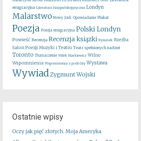
Katarzyna Szrodt
Kazimierz Głaz
Londyn
emigracyjna
Literatura hiszpańskojęzyczna
Malarstwo
Opowiadanie
Plakat
Nowy Jork
Poezja
Polski Londyn
Poezja emigracyjna
Recenzja ksiązki
Powieść
Rzeźba
Recenzja
Rysunek
Salon Poezji Muzyki i Teatru
Teatr spełnionych nadziei
Toronto
Wilno
Tłumaczenie
Wilek Markiewicz
Wystawa
Wspomnienia
Wspomnienia z podróży
Wywiad
Zygmunt Wojski
Ostatnie wpisy
Oczy jak pięć złotych. Moja Ameryka.