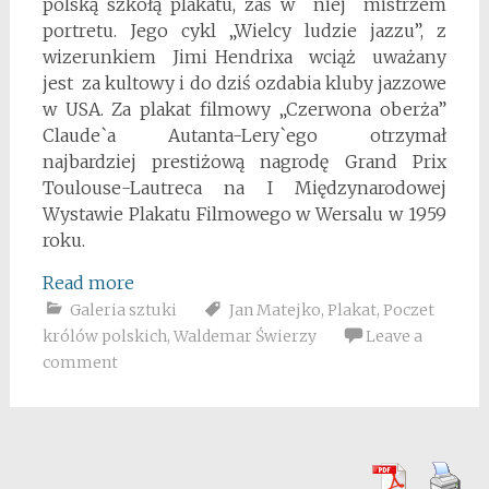
polską szkołą plakatu, zaś w niej mistrzem
portretu. Jego cykl „Wielcy ludzie jazzu”, z
wizerunkiem Jimi Hendrixa wciąż uważany
jest za kultowy i do dziś ozdabia kluby jazzowe
w USA. Za plakat filmowy „Czerwona oberża”
Claude`a Autanta-Lery`ego otrzymał
najbardziej prestiżową nagrodę Grand Prix
Toulouse-Lautreca na I Międzynarodowej
Wystawie Plakatu Filmowego w Wersalu w 1959
roku.
Read more
Galeria sztuki
Jan Matejko
,
Plakat
,
Poczet
królów polskich
,
Waldemar Świerzy
Leave a
comment