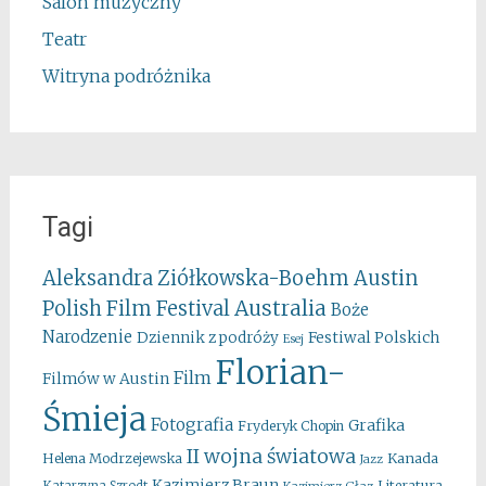
Salon muzyczny
Teatr
Witryna podróżnika
Tagi
Aleksandra Ziółkowska-Boehm
Austin
Australia
Polish Film Festival
Boże
Narodzenie
Festiwal Polskich
Dziennik z podróży
Esej
Florian-
Film
Filmów w Austin
Śmieja
Fotografia
Grafika
Fryderyk Chopin
II wojna światowa
Kanada
Helena Modrzejewska
Jazz
Kazimierz Braun
Literatura