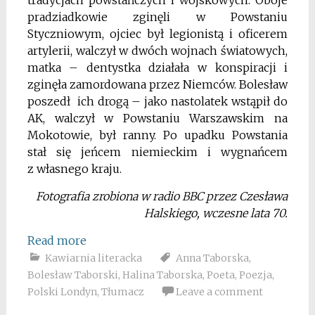
pradziadkowie zginęli w Powstaniu
Styczniowym, ojciec był legionistą i oficerem
artylerii, walczył w dwóch wojnach światowych,
matka – dentystka działała w konspiracji i
zginęła zamordowana przez Niemców. Bolesław
poszedł ich drogą – jako nastolatek wstąpił do
AK, walczył w Powstaniu Warszawskim na
Mokotowie, był ranny. Po upadku Powstania
stał się jeńcem niemieckim i wygnańcem
z własnego kraju.
Fotografia zrobiona w radio BBC przez Czesława
Halskiego, wczesne lata 70.
Read more
Kawiarnia literacka
Anna Taborska
,
Bolesław Taborski
,
Halina Taborska
,
Poeta
,
Poezja
,
Polski Londyn
,
Tłumacz
Leave a comment