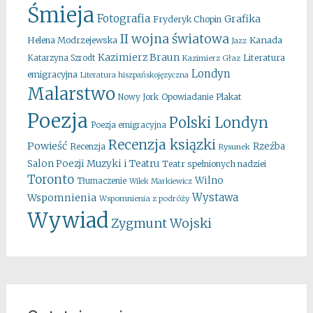
Śmieja
Fotografia
Grafika
Fryderyk Chopin
II wojna światowa
Kanada
Helena Modrzejewska
Jazz
Kazimierz Braun
Literatura
Katarzyna Szrodt
Kazimierz Głaz
Londyn
emigracyjna
Literatura hiszpańskojęzyczna
Malarstwo
Opowiadanie
Plakat
Nowy Jork
Poezja
Polski Londyn
Poezja emigracyjna
Recenzja ksiązki
Powieść
Rzeźba
Recenzja
Rysunek
Salon Poezji Muzyki i Teatru
Teatr spełnionych nadziei
Toronto
Wilno
Tłumaczenie
Wilek Markiewicz
Wystawa
Wspomnienia
Wspomnienia z podróży
Wywiad
Zygmunt Wojski