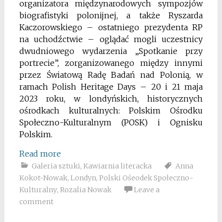
organizatora międzynarodowych sympozjów
biografistyki polonijnej, a także Ryszarda
Kaczorowskiego – ostatniego prezydenta RP
na uchodźctwie – oglądać mogli uczestnicy
dwudniowego wydarzenia „Spotkanie przy
portrecie”, zorganizowanego między innymi
przez Światową Radę Badań nad Polonią, w
ramach Polish Heritage Days – 20 i 21 maja
2023 roku, w londyńskich, historycznych
ośrodkach kulturalnych: Polskim Ośrodku
Społeczno-Kulturalnym (POSK) i Ognisku
Polskim.
Read more
Galeria sztuki
,
Kawiarnia literacka
Anna
Kokot-Nowak
,
Londyn
,
Polski Ośeodek Społeczno-
Kulturalny
,
Rozalia Nowak
Leave a
comment