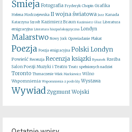
Śmieja
Fotografia
Grafika
Fryderyk Chopin
II wojna światowa
Kanada
Helena Modrzejewska
Jazz
Kazimierz Braun
Literatura
Katarzyna Szrodt
Kazimierz Głaz
Londyn
emigracyjna
Literatura hiszpańskojęzyczna
Malarstwo
Opowiadanie
Plakat
Nowy Jork
Poezja
Polski Londyn
Poezja emigracyjna
Recenzja ksiązki
Powieść
Rzeźba
Recenzja
Rysunek
Salon Poezji Muzyki i Teatru
Teatr spełnionych nadziei
Toronto
Wilno
Tłumaczenie
Wilek Markiewicz
Wystawa
Wspomnienia
Wspomnienia z podróży
Wywiad
Zygmunt Wojski
Ostatnie wpisy