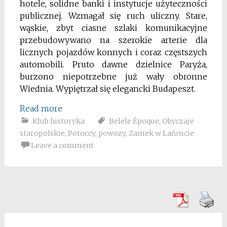
hotele, solidne banki i instytucje użyteczności
publicznej. Wzmagał się ruch uliczny. Stare,
wąskie, zbyt ciasne szlaki komunikacyjne
przebudowywano na szerokie arterie dla
licznych pojazdów konnych i coraz częstszych
automobili. Pruto dawne dzielnice Paryża,
burzono niepotrzebne już wały obronne
Wiednia. Wypiętrzał się elegancki Budapeszt.
Read more
Klub historyka
Belele Époque
,
Obyczaje
staropolskie
,
Potoccy
,
powozy
,
Zamek w Łańcucie
Leave a comment