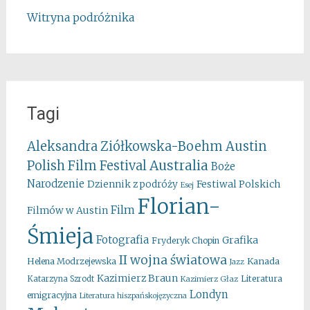
Witryna podróżnika
Tagi
Aleksandra Ziółkowska-Boehm
Austin
Australia
Polish Film Festival
Boże
Narodzenie
Festiwal Polskich
Dziennik z podróży
Esej
Florian-
Film
Filmów w Austin
Śmieja
Fotografia
Grafika
Fryderyk Chopin
II wojna światowa
Kanada
Helena Modrzejewska
Jazz
Kazimierz Braun
Literatura
Katarzyna Szrodt
Kazimierz Głaz
Londyn
emigracyjna
Literatura hiszpańskojęzyczna