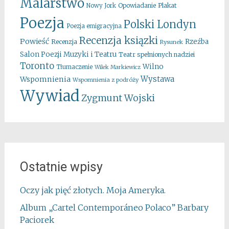
Malarstwo
Opowiadanie
Plakat
Nowy Jork
Poezja
Polski Londyn
Poezja emigracyjna
Recenzja ksiązki
Powieść
Rzeźba
Recenzja
Rysunek
Salon Poezji Muzyki i Teatru
Teatr spełnionych nadziei
Toronto
Wilno
Tłumaczenie
Wilek Markiewicz
Wystawa
Wspomnienia
Wspomnienia z podróży
Wywiad
Zygmunt Wojski
Ostatnie wpisy
Oczy jak pięć złotych. Moja Ameryka.
Album „Cartel Contemporáneo Polaco” Barbary
Paciorek