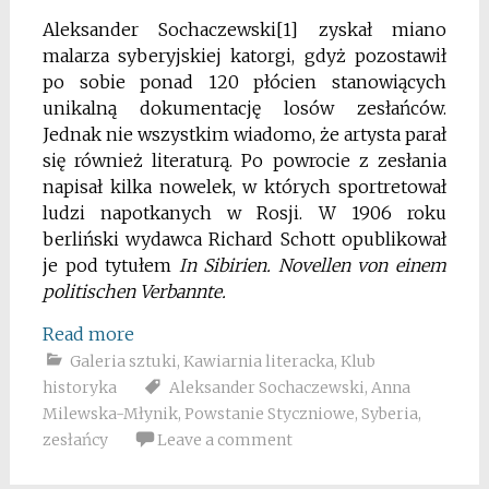
Aleksander Sochaczewski
[1]
zyskał miano
malarza syberyjskiej katorgi, gdyż pozostawił
po sobie ponad 120 płócien stanowiących
unikalną dokumentację losów zesłańców.
Jednak nie wszystkim wiadomo, że artysta parał
się również literaturą. Po powrocie z zesłania
napisał kilka nowelek, w których sportretował
ludzi napotkanych w Rosji. W 1906 roku
berliński wydawca Richard Schott opublikował
je pod tytułem
In Sibirien. Novellen von einem
politischen Verbannte.
Read more
Galeria sztuki
,
Kawiarnia literacka
,
Klub
historyka
Aleksander Sochaczewski
,
Anna
Milewska-Młynik
,
Powstanie Styczniowe
,
Syberia
,
zesłańcy
Leave a comment