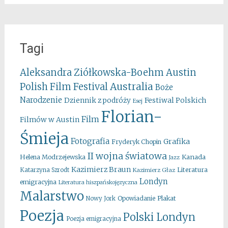
Tagi
Aleksandra Ziółkowska-Boehm
Austin
Australia
Polish Film Festival
Boże
Narodzenie
Festiwal Polskich
Dziennik z podróży
Esej
Florian-
Film
Filmów w Austin
Śmieja
Fotografia
Grafika
Fryderyk Chopin
II wojna światowa
Kanada
Helena Modrzejewska
Jazz
Kazimierz Braun
Literatura
Katarzyna Szrodt
Kazimierz Głaz
Londyn
emigracyjna
Literatura hiszpańskojęzyczna
Malarstwo
Opowiadanie
Plakat
Nowy Jork
Poezja
Polski Londyn
Poezja emigracyjna