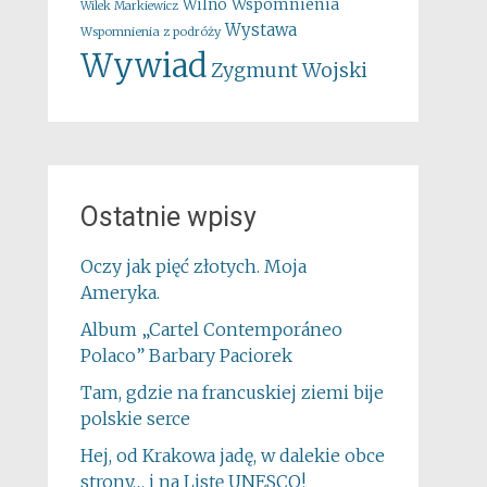
Wspomnienia
Wilno
Wilek Markiewicz
Wystawa
Wspomnienia z podróży
Wywiad
Zygmunt Wojski
Ostatnie wpisy
Oczy jak pięć złotych. Moja
Ameryka.
Album „Cartel Contemporáneo
Polaco” Barbary Paciorek
Tam, gdzie na francuskiej ziemi bije
polskie serce
Hej, od Krakowa jadę, w dalekie obce
strony… i na Listę UNESCO!