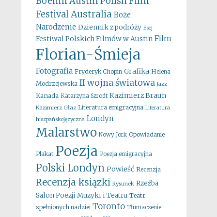
Boehm
Austin Polish Film
Australia
Festival
Boże
Narodzenie
Dziennik z podróży
Esej
Film
Festiwal Polskich Filmów w Austin
Florian-Śmieja
Fotografia
Grafika
Fryderyk Chopin
Helena
II wojna światowa
Modrzejewska
Jazz
Kazimierz Braun
Kanada
Katarzyna Szrodt
Literatura emigracyjna
Kazimierz Głaz
Literatura
Londyn
hiszpańskojęzyczna
Malarstwo
Opowiadanie
Nowy Jork
Poezja
Plakat
Poezja emigracyjna
Polski Londyn
Powieść
Recenzja
Recenzja ksiązki
Rzeźba
Rysunek
Salon Poezji Muzyki i Teatru
Teatr
Toronto
spełnionych nadziei
Tłumaczenie