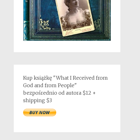
Kup książkę "What I Received from
God and from People"
bezpośrednio od autora $12 +
shipping $3