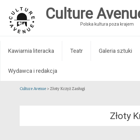
Skip
Culture Avenu
to
content
Polska kultura poza krajem
Kawiarnia literacka
Teatr
Galeria sztuki
Wydawca i redakcja
Culture Avenue
>
Złoty Krzyż Zasługi
Złoty K