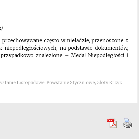
s)
ty, przechowywane często w nieładzie, przenoszone z
alk niepodległościowych, na podstawie dokumentów,
 przypadkowo znalezione – Medal Niepodległości i
wstanie Listopadowe
,
Powstanie Styczniowe
,
Złoty Krzyż