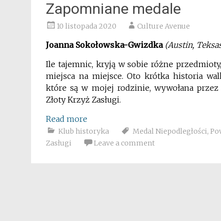
Zapomniane medale
10 listopada 2020
Culture Avenue
Joanna Sokołowska-Gwizdka
(Austin, Teksa
Ile tajemnic, kryją w sobie różne przedmio
miejsca na miejsce. Oto krótka historia w
które są w mojej rodzinie, wywołana przez
Złoty Krzyż Zasługi.
Read more
Klub historyka
Medal Niepodległości
,
Po
Zasługi
Leave a comment