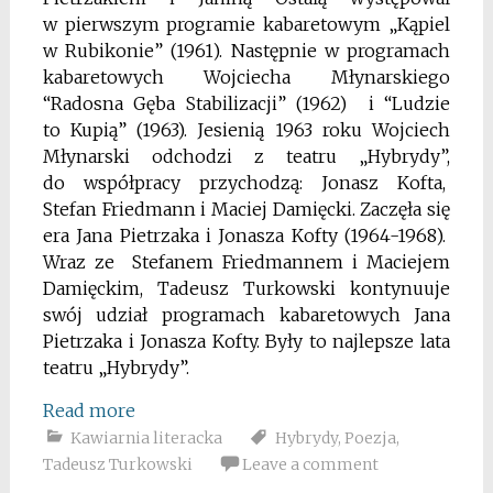
w pierwszym programie kabaretowym „Kąpiel
w Rubikonie” (1961). Następnie w programach
kabaretowych Wojciecha Młynarskiego
“Radosna Gęba Stabilizacji” (1962) i “Ludzie
to Kupią” (1963). Jesienią 1963 roku Wojciech
Młynarski odchodzi z teatru „Hybrydy”,
do współpracy przychodzą: Jonasz Kofta,
Stefan Friedmann i Maciej Damięcki. Zaczęła się
era Jana Pietrzaka i Jonasza Kofty (1964-1968).
Wraz ze Stefanem Friedmannem i Maciejem
Damięckim, Tadeusz Turkowski kontynuuje
swój udział programach kabaretowych Jana
Pietrzaka i Jonasza Kofty. Były to najlepsze lata
teatru „Hybrydy”.
Read more
Kawiarnia literacka
Hybrydy
,
Poezja
,
Tadeusz Turkowski
Leave a comment