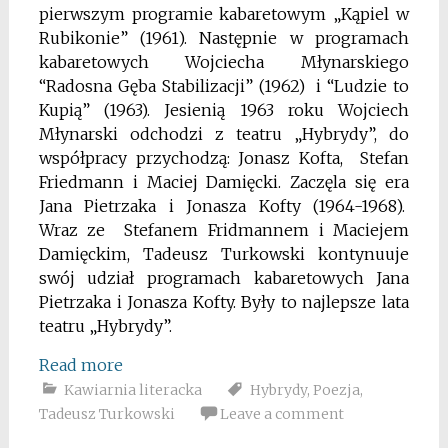
pierwszym programie kabaretowym „Kąpiel w
Rubikonie” (1961). Następnie w programach
kabaretowych Wojciecha Młynarskiego
“Radosna Gęba Stabilizacji” (1962) i “Ludzie to
Kupią” (1963). Jesienią 1963 roku Wojciech
Młynarski odchodzi z teatru „Hybrydy”, do
współpracy przychodzą: Jonasz Kofta, Stefan
Friedmann i Maciej Damięcki. Zaczęla się era
Jana Pietrzaka i Jonasza Kofty (1964-1968).
Wraz ze Stefanem Fridmannem i Maciejem
Damięckim, Tadeusz Turkowski kontynuuje
swój udział programach kabaretowych Jana
Pietrzaka i Jonasza Kofty. Były to najlepsze lata
teatru „Hybrydy”.
Read more
Kawiarnia literacka
Hybrydy
,
Poezja
,
Tadeusz Turkowski
Leave a comment