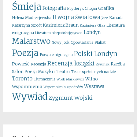
Śmieja
Fotografia
Grafika
Fryderyk Chopin
II wojna światowa
Kanada
Helena Modrzejewska
Jazz
Kazimierz Braun
Literatura
Katarzyna Szrodt
Kazimierz Głaz
Londyn
emigracyjna
Literatura hiszpańskojęzyczna
Malarstwo
Opowiadanie
Plakat
Nowy Jork
Poezja
Polski Londyn
Poezja emigracyjna
Recenzja ksiązki
Powieść
Rzeźba
Recenzja
Rysunek
Salon Poezji Muzyki i Teatru
Teatr spełnionych nadziei
Toronto
Wilno
Tłumaczenie
Wilek Markiewicz
Wystawa
Wspomnienia
Wspomnienia z podróży
Wywiad
Zygmunt Wojski