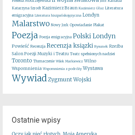
II wojna światowa
Kanada
Helena Modrzejewska
Jazz
Kazimierz Braun
Literatura
Katarzyna Szrodt
Kazimierz Głaz
Londyn
emigracyjna
Literatura hiszpańskojęzyczna
Malarstwo
Opowiadanie
Plakat
Nowy Jork
Poezja
Polski Londyn
Poezja emigracyjna
Recenzja ksiązki
Powieść
Rzeźba
Recenzja
Rysunek
Salon Poezji Muzyki i Teatru
Teatr spełnionych nadziei
Toronto
Wilno
Tłumaczenie
Wilek Markiewicz
Wystawa
Wspomnienia
Wspomnienia z podróży
Wywiad
Zygmunt Wojski
Ostatnie wpisy
Oczy jak pięć złotych. Moja Ameryka.