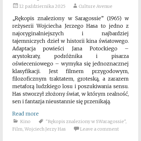
12 października 2025
Culture Avenue
„Rękopis znaleziony w Saragossie” (1965) w
reżyserii Wojciecha Jerzego Hasa to jedno z
najoryginalniejszych i najbardziej
tajemniczych dzieł w historii kina światowego.
Adaptacja powieści Jana Potockiego –
arystokraty, podróżnika i pisarza
oświeceniowego – wymyka się jednoznacznej
klasyfikacji. Jest filmem przygodowym,
filozoficznym traktatem, groteską, a zarazem
metaforą ludzkiego losu i poszukiwania sensu.
Has stworzył złożony świat, w którym realność,
sen i fantazja nieustannie się przenikają.
Read more
Kino
"Rękopis znaleziony w SWaragossie"
,
Film
,
Wojciech Jerzy Has
Leave a comment