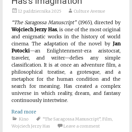
Has’s Imagination
12 października 2025
Culture Avenue
“The Saragossa Manuscript”
(1965), directed by
Wojciech Jerzy Has
, is one of the most original
and enigmatic works in the history of world
cinema. The adaptation of the novel by
Jan
Potocki
—an Enlightenment-era aristocrat,
traveler, and writer—defies any simple
classification. It is at once an adventure film, a
philosophical treatise, a grotesque, and a
metaphor for the human condition and the
search for meaning. Has created a complex
universe in which reality, dream, and fantasy
continuously intertwine.
Read more
Kino
“The Saragossa Manuscript”
,
Film
,
Wojciech Jerzy Has
Leave a comment