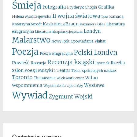
Śmieja
Fotografia
Grafika
Fryderyk Chopin
II wojna światowa
Kanada
Helena Modrzejewska
Jazz
Kazimierz Braun
Literatura
Katarzyna Szrodt
Kazimierz Głaz
Londyn
emigracyjna
Literatura hiszpańskojęzyczna
Malarstwo
Opowiadanie
Plakat
Nowy Jork
Poezja
Polski Londyn
Poezja emigracyjna
Recenzja ksiązki
Powieść
Rzeźba
Recenzja
Rysunek
Salon Poezji Muzyki i Teatru
Teatr spełnionych nadziei
Toronto
Wilno
Tłumaczenie
Wilek Markiewicz
Wystawa
Wspomnienia
Wspomnienia z podróży
Wywiad
Zygmunt Wojski