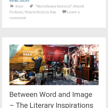
Read more
Kino
"Nieciekawa historia"
,
Marek
Probosz
,
Wojciech Jerzy Has
Leave a
comment
Between Word and Image
– The Literary Inspirations