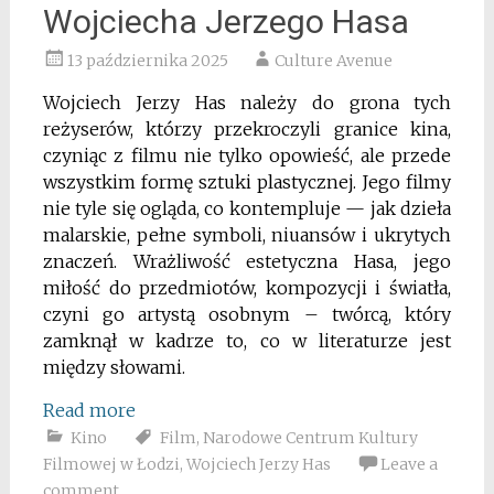
Wojciecha Jerzego Hasa
13 października 2025
Culture Avenue
Wojciech Jerzy Has należy do grona tych
reżyserów, którzy przekroczyli granice kina,
czyniąc z filmu nie tylko opowieść, ale przede
wszystkim formę sztuki plastycznej. Jego filmy
nie tyle się ogląda, co kontempluje — jak dzieła
malarskie, pełne symboli, niuansów i ukrytych
znaczeń. Wrażliwość estetyczna Hasa, jego
miłość do przedmiotów, kompozycji i światła,
czyni go artystą osobnym – twórcą, który
zamknął w kadrze to, co w literaturze jest
między słowami.
Read more
Kino
Film
,
Narodowe Centrum Kultury
Filmowej w Łodzi
,
Wojciech Jerzy Has
Leave a
comment