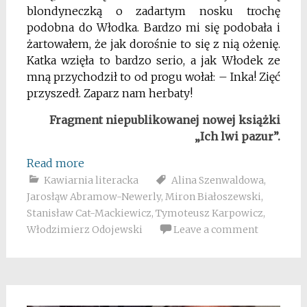
blondyneczką o zadartym nosku trochę
podobna do Włodka.
Bardzo mi się podobała i
żartowałem, że jak dorośnie to się z nią ożenię.
Katka wzięła to
bardzo serio, a jak Włodek ze
mną przychodził to od progu wołał: – Inka! Zięć
przyszedł.
Zaparz nam herbaty!
Fragment niepublikowanej nowej książki
„Ich lwi pazur”.
Read more
Kawiarnia literacka
Alina Szenwaldowa
,
Jarosłąw Abramow-Newerly
,
Miron Białoszewski
,
Stanisław Cat-Mackiewicz
,
Tymoteusz Karpowicz
,
Włodzimierz Odojewski
Leave a comment