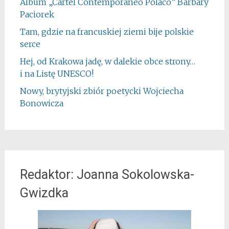
Album „Cartel Contemporáneo Polaco” Barbary
Paciorek
Tam, gdzie na francuskiej ziemi bije polskie
serce
Hej, od Krakowa jadę, w dalekie obce strony…
i na Listę UNESCO!
Nowy, brytyjski zbiór poetycki Wojciecha
Bonowicza
Redaktor: Joanna Sokolowska-
Gwizdka