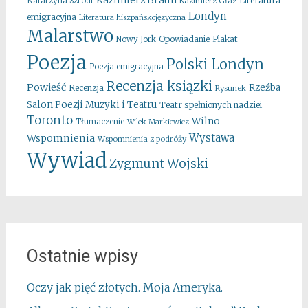
Kazimierz Braun
Literatura
Katarzyna Szrodt
Kazimierz Głaz
Londyn
emigracyjna
Literatura hiszpańskojęzyczna
Malarstwo
Opowiadanie
Plakat
Nowy Jork
Poezja
Polski Londyn
Poezja emigracyjna
Recenzja ksiązki
Powieść
Rzeźba
Recenzja
Rysunek
Salon Poezji Muzyki i Teatru
Teatr spełnionych nadziei
Toronto
Wilno
Tłumaczenie
Wilek Markiewicz
Wystawa
Wspomnienia
Wspomnienia z podróży
Wywiad
Zygmunt Wojski
Ostatnie wpisy
Oczy jak pięć złotych. Moja Ameryka.