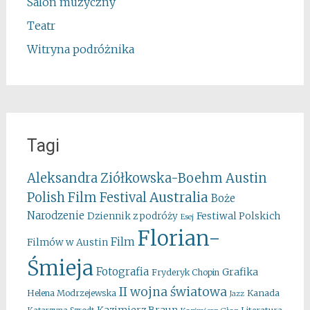
Salon muzyczny
Teatr
Witryna podróżnika
Tagi
Aleksandra Ziółkowska-Boehm
Austin
Australia
Polish Film Festival
Boże
Narodzenie
Festiwal Polskich
Dziennik z podróży
Esej
Florian-
Film
Filmów w Austin
Śmieja
Fotografia
Grafika
Fryderyk Chopin
II wojna światowa
Kanada
Helena Modrzejewska
Jazz