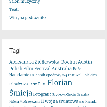
Salon muzyczny
Teatr
Witryna podróżnika
Tagi
Aleksandra Ziółkowska-Boehm
Austin
Australia
Polish Film Festival
Boże
Narodzenie
Festiwal Polskich
Dziennik z podróży
Esej
Florian-
Film
Filmów w Austin
Śmieja
Fotografia
Grafika
Fryderyk Chopin
II wojna światowa
Kanada
Helena Modrzejewska
Jazz