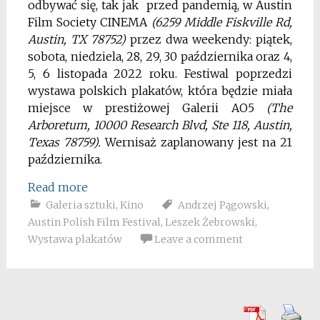
odbywać się, tak jak przed pandemią, w Austin
Film Society CINEMA
(6259 Middle Fiskville Rd,
Austin, TX 78752)
przez dwa weekendy: piątek,
sobota, niedziela, 28, 29, 30 października oraz 4,
5, 6 listopada 2022 roku. Festiwal poprzedzi
wystawa polskich plakatów, która będzie miała
miejsce w prestiżowej Galerii AO5
(The
Arboretum, 10000 Research Blvd, Ste 118, Austin,
Texas 78759).
Wernisaż zaplanowany jest na 21
października.
Read more
Galeria sztuki
,
Kino
Andrzej Pągowski
,
Austin Polish Film Festival
,
Leszek Żebrowski
,
Wystawa plakatów
Leave a comment