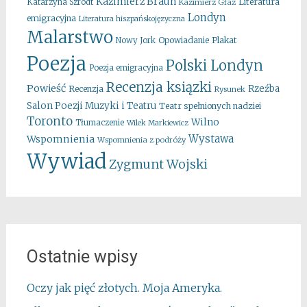
Kazimierz Braun
Literatura
Katarzyna Szrodt
Kazimierz Głaz
Londyn
emigracyjna
Literatura hiszpańskojęzyczna
Malarstwo
Opowiadanie
Plakat
Nowy Jork
Poezja
Polski Londyn
Poezja emigracyjna
Recenzja ksiązki
Powieść
Rzeźba
Recenzja
Rysunek
Salon Poezji Muzyki i Teatru
Teatr spełnionych nadziei
Toronto
Wilno
Tłumaczenie
Wilek Markiewicz
Wystawa
Wspomnienia
Wspomnienia z podróży
Wywiad
Zygmunt Wojski
Ostatnie wpisy
Oczy jak pięć złotych. Moja Ameryka.