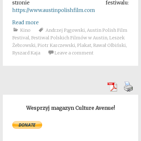
stronie festiwalu:
https://www.austinpolishfilm.com
Read more
Kino
Andrzej Pągowski
,
Austin Polish Film
Festival
,
Festiwal Polskich Filmów w Austin
,
Leszek
Żebrowski
,
Piotr Karczewski
,
Plakat
,
Rawał Olbiński
,
Ryszard Kaja
Leave a comment
Wesprzyj magazyn Culture Avenue!