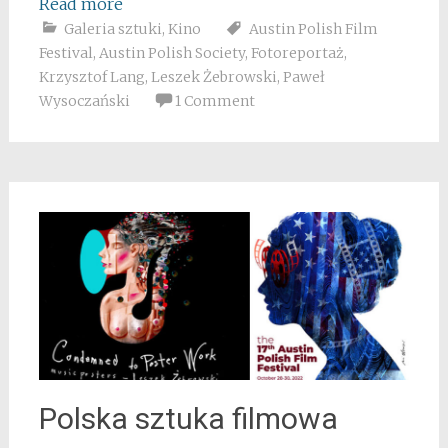
Read more
Galeria sztuki
,
Kino
Austin Polish Film
Festival
,
Austin Polish Society
,
Fotoreportaż
,
Krzysztof Lang
,
Leszek Żebrowski
,
Paweł
Wysoczański
1 Comment
Polska sztuka filmowa