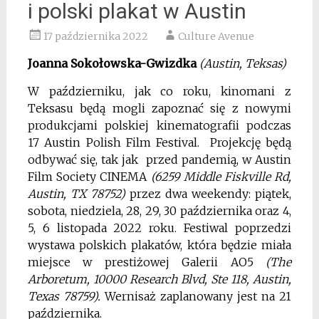
i polski plakat w Austin
17 października 2022
Culture Avenue
Joanna Sokołowska-Gwizdka
(Austin, Teksas)
W październiku, jak co roku, kinomani z
Teksasu będą mogli zapoznać się z nowymi
produkcjami polskiej kinematografii podczas
17 Austin Polish Film Festival. Projekcję będą
odbywać się, tak jak przed pandemią, w Austin
Film Society CINEMA
(6259 Middle Fiskville Rd,
Austin, TX 78752)
przez dwa weekendy: piątek,
sobota, niedziela, 28, 29, 30 października oraz 4,
5, 6 listopada 2022 roku. Festiwal poprzedzi
wystawa polskich plakatów, która będzie miała
miejsce w prestiżowej Galerii AO5
(The
Arboretum, 10000 Research Blvd, Ste 118, Austin,
Texas 78759).
Wernisaż zaplanowany jest na 21
października.