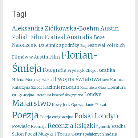
Tagi
Aleksandra Ziółkowska-Boehm
Austin
Australia
Polish Film Festival
Boże
Narodzenie
Festiwal Polskich
Dziennik z podróży
Esej
Florian-
Film
Filmów w Austin
Śmieja
Fotografia
Grafika
Fryderyk Chopin
II wojna światowa
Kanada
Helena Modrzejewska
Jazz
Kazimierz Braun
Literatura
Katarzyna Szrodt
Kazimierz Głaz
Londyn
emigracyjna
Literatura hiszpańskojęzyczna
Malarstwo
Opowiadanie
Plakat
Nowy Jork
Poezja
Polski Londyn
Poezja emigracyjna
Recenzja ksiązki
Powieść
Rzeźba
Recenzja
Rysunek
Salon Poezji Muzyki i Teatru
Teatr spełnionych nadziei