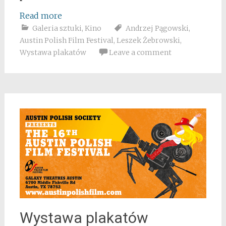
Read more
Galeria sztuki
,
Kino
Andrzej Pągowski
,
Austin Polish Film Festival
,
Leszek Żebrowski
,
Wystawa plakatów
Leave a comment
Wystawa plakatów