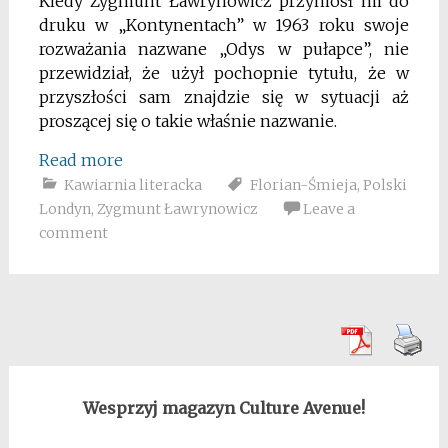
Kiedy Zygmunt Ławrynowicz przyniósł mi do
druku w „Kontynentach” w 1963 roku swoje
rozważania nazwane „Odys w pułapce”, nie
przewidział, że użył pochopnie tytułu, że w
przyszłości sam znajdzie się w sytuacji aż
proszącej się o takie właśnie nazwanie.
Read more
Kawiarnia literacka
Florian-Śmieja
,
Polski
Londyn
,
Zygmunt Ławrynowicz
Leave a
comment
Wesprzyj magazyn Culture Avenue!