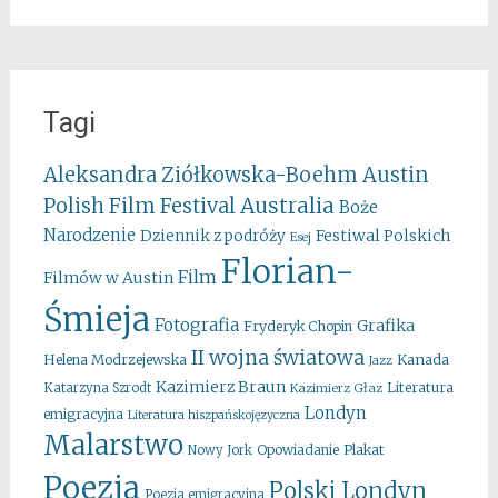
Tagi
Aleksandra Ziółkowska-Boehm
Austin
Australia
Polish Film Festival
Boże
Narodzenie
Festiwal Polskich
Dziennik z podróży
Esej
Florian-
Film
Filmów w Austin
Śmieja
Fotografia
Grafika
Fryderyk Chopin
II wojna światowa
Kanada
Helena Modrzejewska
Jazz
Kazimierz Braun
Literatura
Katarzyna Szrodt
Kazimierz Głaz
Londyn
emigracyjna
Literatura hiszpańskojęzyczna
Malarstwo
Opowiadanie
Plakat
Nowy Jork
Poezja
Polski Londyn
Poezja emigracyjna