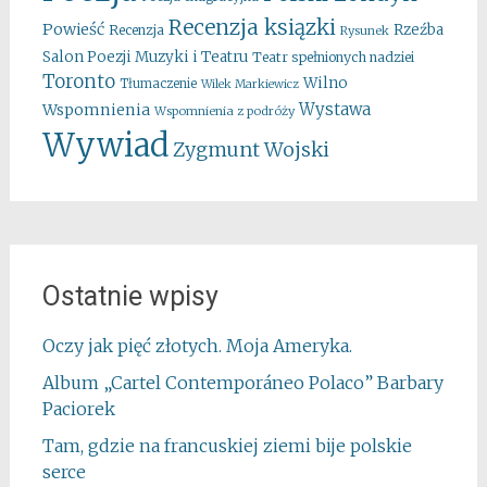
Recenzja ksiązki
Powieść
Rzeźba
Recenzja
Rysunek
Salon Poezji Muzyki i Teatru
Teatr spełnionych nadziei
Toronto
Wilno
Tłumaczenie
Wilek Markiewicz
Wystawa
Wspomnienia
Wspomnienia z podróży
Wywiad
Zygmunt Wojski
Ostatnie wpisy
Oczy jak pięć złotych. Moja Ameryka.
Album „Cartel Contemporáneo Polaco” Barbary
Paciorek
Tam, gdzie na francuskiej ziemi bije polskie
serce