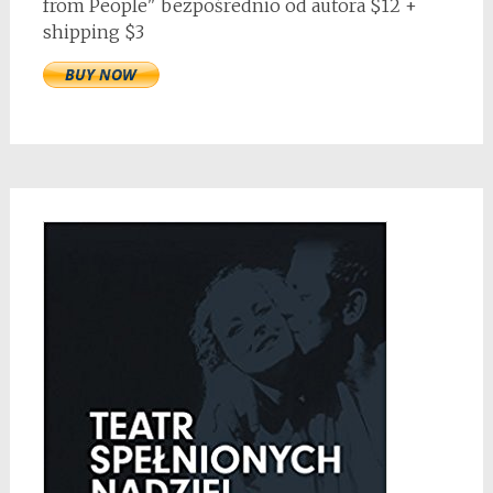
from People" bezpośrednio od autora $12 +
shipping $3