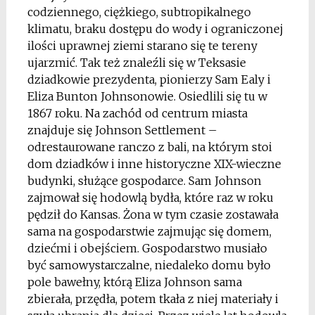
codziennego, ciężkiego, subtropikalnego
klimatu, braku dostępu do wody i ograniczonej
ilości uprawnej ziemi starano się te tereny
ujarzmić. Tak też znaleźli się w Teksasie
dziadkowie prezydenta, pionierzy Sam Ealy i
Eliza Bunton Johnsonowie. Osiedlili się tu w
1867 roku. Na zachód od centrum miasta
znajduje się Johnson Settlement –
odrestaurowane ranczo z bali, na którym stoi
dom dziadków i inne historyczne XIX-wieczne
budynki, służące gospodarce. Sam Johnson
zajmował się hodowlą bydła, które raz w roku
pędził do Kansas. Żona w tym czasie zostawała
sama na gospodarstwie zajmując się domem,
dziećmi i obejściem. Gospodarstwo musiało
być samowystarczalne, niedaleko domu było
pole bawełny, którą Eliza Johnson sama
zbierała, przędła, potem tkała z niej materiały i