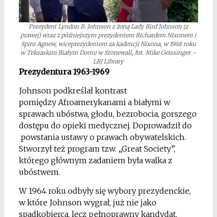
Prezydent Lyndon B. Johnson z żoną Lady Bird Johnson (z
prawej) wraz z późniejszym prezydentem Richardem Nixonem i
Spiro Agnew, wiceprezydentem za kadencji Nixona, w 1968 roku
w Teksaskim Białym Domu w Stonewall, fot. Mike Geissinger –
LBJ Library
Prezydentura 1963-1969
Johnson podkreślał kontrast
pomiędzy Afroamerykanami a białymi w
sprawach ubóstwa, głodu, bezrobocia, gorszego
dostępu do opieki medycznej. Doprowadził do
powstania ustawy o prawach obywatelskich.
Stworzył też program tzw. „Great Society”,
którego głównym zadaniem była walka z
ubóstwem.
W 1964 roku odbyły się wybory prezydenckie,
w które Johnson wygrał, już nie jako
spadkobierca, lecz pełnoprawny kandydat.