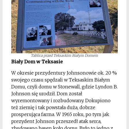
Tablica przed Teksaskim Białym Domem
Biały Dom w Teksasie
W okresie prezydentury Johnsonowie ok. 20 %
swojego czasu spędzali w Teksaskim Białym
Domu, czyli domu w Stonewall, gdzie Lyndon B.
Johnson się urodził. Dom został
wyremontowany i rozbudowany. Dokupiono
też ziemię i tak powstała duża, dobrze
prosperująca farma. W 1965 roku, po tym jak
prezydent Johnson przeszedł atak serca,
zbudowano basen koło domu. Było to jedno z