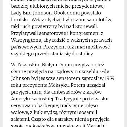
bardziej ulubionych miejsc prezydentowej
Lady Bird Johnson. Obok domu powstało
lotnisko. Wciąż słychać było szum samolotów,
taki ruch powietrzny był nad Stonewall.
Przylatywali senatorowie i kongresmeni z
Waszyngtonu, aby radzić o ważnych sprawach
państwowych. Prezydent też miał możliwość
szybkiego przedostania się do stolicy.
W Teksaskim Białym Domu urządzano też
słynne przyjęcia na rządowym szczeblu. Gdy
Johnson był jeszcze senatorem zaprosił w 1959
roku prezydenta Meksyku. Potem urządzał
przyjęcia m.in. dla ambasadorów z krajów
Ameryki Łacińskiej. Tradycyjnie po teksasku
serwowano barbeque, tradycyjne mięso
wołowe, z kukurydzą, różnymi sosami i
sałatami. Często dla uatrakcyjnienia przyjęcia
swoją, meksykańską muzykę grali Mariachi.