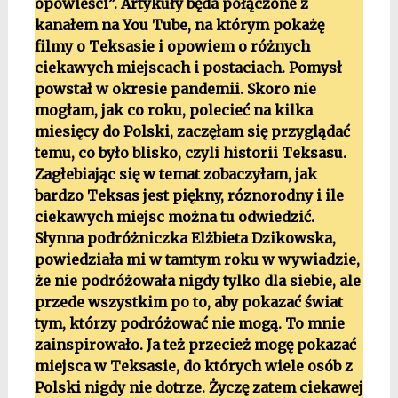
opowieści”. Artykuły będa połączone z
kanałem na You Tube, na którym pokażę
filmy o Teksasie i opowiem o różnych
ciekawych miejscach i postaciach. Pomysł
powstał w okresie pandemii. Skoro nie
mogłam, jak co roku, polecieć na kilka
miesięcy do Polski, zaczęłam się przyglądać
temu, co było blisko, czyli historii Teksasu.
Zagłebiając się w temat zobaczyłam, jak
bardzo Teksas jest piękny, róznorodny i ile
ciekawych miejsc można tu odwiedzić.
Słynna podróżniczka Elżbieta Dzikowska,
powiedziała mi w tamtym roku w wywiadzie,
że nie podróżowała nigdy tylko dla siebie, ale
przede wszystkim po to, aby pokazać świat
tym, którzy podróżować nie mogą. To mnie
zainspirowało. Ja też przecież mogę pokazać
miejsca w Teksasie, do których wiele osób z
Polski nigdy nie dotrze. Życzę zatem ciekawej