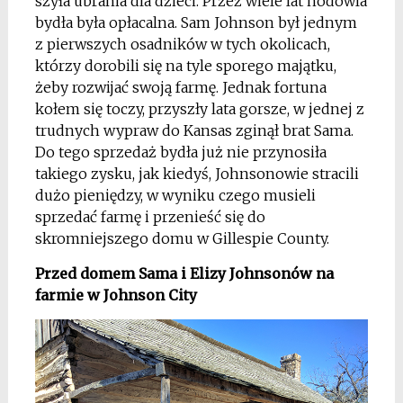
szyła ubrania dla dzieci. Przez wiele lat hodowla
bydła była opłacalna. Sam Johnson był jednym
z pierwszych osadników w tych okolicach,
którzy dorobili się na tyle sporego majątku,
żeby rozwijać swoją farmę. Jednak fortuna
kołem się toczy, przyszły lata gorsze, w jednej z
trudnych wypraw do Kansas zginął brat Sama.
Do tego sprzedaż bydła już nie przynosiła
takiego zysku, jak kiedyś, Johnsonowie stracili
dużo pieniędzy, w wyniku czego musieli
sprzedać farmę i przenieść się do
skromniejszego domu w Gillespie County.
Przed domem Sama i Elizy Johnsonów na
farmie w Johnson City