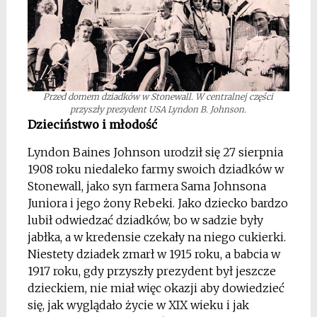
Przed domem dziadków w Stonewall. W centralnej części
przyszły prezydent USA Lyndon B. Johnson.
Dzieciństwo i młodość
Lyndon Baines Johnson
urodził się 27 sierpnia
1908 roku niedaleko farmy swoich dziadków w
Stonewall, jako syn farmera Sama Johnsona
Juniora i jego żony Rebeki. Jako dziecko bardzo
lubił odwiedzać dziadków, bo w sadzie były
jabłka, a w kredensie czekały na niego cukierki.
Niestety dziadek zmarł w 1915 roku, a babcia w
1917 roku, gdy przyszły prezydent był jeszcze
dzieckiem, nie miał więc okazji aby dowiedzieć
się, jak wyglądało życie w XIX wieku i jak