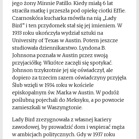
jego żony Minnie Patillo. Kiedy miałą 6 lat
straciła matkę i przeszła pod opiekę ciotki Effie.
Czarnoskóra kucharka mówiła na nią „Lady
Bird” i ten przydomek stał się jej imieniem. W
1933 roku ukończyła wydział sztuki na
University of Texas w Austin. Potem jeszcze
studiowała dziennikarstwo. Lyndona B.
Johnsona poznała w Austin przez swoją
przyjaciółkę. Wkrótce zaczęli się spotykać.
Johnson trzykrotnie jej się oświadczył, ale
dopiero za trzecim razem oświadczyny przyjęła.
Ślub wzięli w 1934 roku w kościele
episkopalnym św. Marka w Austin. W podróż
poślubną pojechali do Meksyku, a po powrocie
zamieszkali w Waszyngtonie.
Lady Bird zrezygnowała z własnej kariery
zawodowej, by prowadzić dom i wspierać męża
w ambicjach politycznych. Gdy w 1937 roku