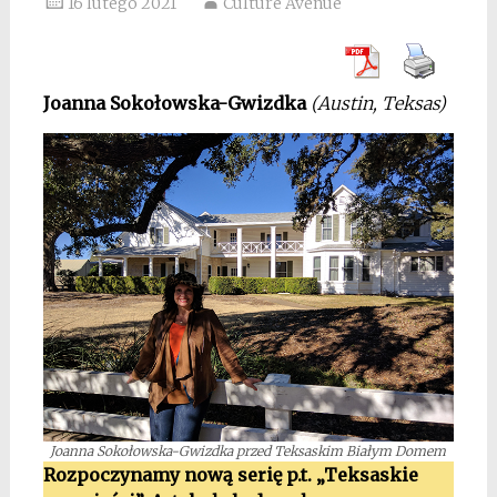
16 lutego 2021
Culture Avenue
Joanna Sokołowska-Gwizdka
(Austin, Teksas)
Joanna Sokołowska-Gwizdka przed Teksaskim Białym Domem
Rozpoczynamy nową serię p.t. „Teksaskie