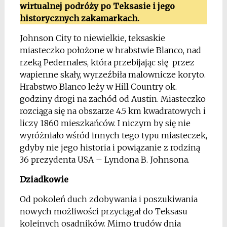
wirtualnej podróży po Teksasie i jego
historycznych zakamarkach.
Johnson City to niewielkie, teksaskie
miasteczko położone w hrabstwie Blanco, nad
rzeką Pedernales, która przebijając się przez
wapienne skały, wyrzeźbiła malownicze koryto.
Hrabstwo Blanco leży w Hill Country ok.
godziny drogi na zachód od Austin. Miasteczko
rozciąga się na obszarze 4.5 km kwadratowych i
liczy 1860 mieszkańców. I niczym by się nie
wyróżniało wśród innych tego typu miasteczek,
gdyby nie jego historia i powiązanie z rodziną
36 prezydenta USA – Lyndona B. Johnsona.
Dziadkowie
Od pokoleń duch zdobywania i poszukiwania
nowych możliwości przyciągał do Teksasu
kolejnych osadników. Mimo trudów dnia