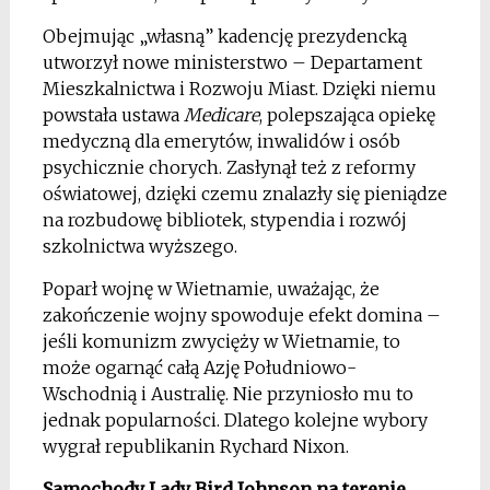
Obejmując „własną” kadencję prezydencką
utworzył nowe ministerstwo – Departament
Mieszkalnictwa i Rozwoju Miast. Dzięki niemu
powstała ustawa
Medicare
, polepszająca opiekę
medyczną dla emerytów, inwalidów i osób
psychicznie chorych. Zasłynął też z reformy
oświatowej, dzięki czemu znalazły się pieniądze
na rozbudowę bibliotek, stypendia i rozwój
szkolnictwa wyższego.
Poparł wojnę w Wietnamie, uważając, że
zakończenie wojny spowoduje efekt domina –
jeśli komunizm zwycięży w Wietnamie, to
może ogarnąć całą Azję Południowo-
Wschodnią i Australię. Nie przyniosło mu to
jednak popularności. Dlatego kolejne wybory
wygrał republikanin Rychard Nixon.
Samochody Lady Bird Johnson na terenie