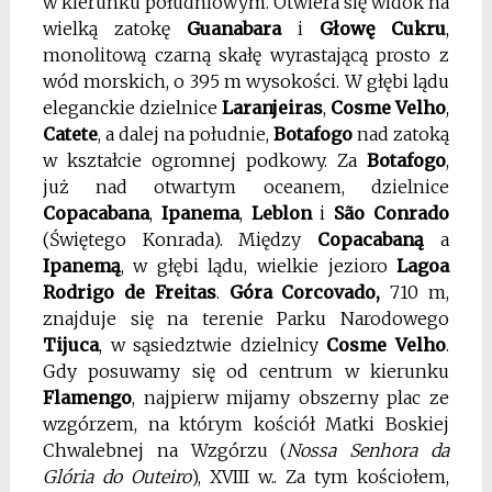
w kierunku południowym. Otwiera się widok na
wielką zatokę
Guanabara
i
Głowę Cukru
,
monolitową czarną skałę wyrastającą prosto z
wód morskich, o 395 m wysokości. W głębi lądu
eleganckie dzielnice
Laranjeiras
,
Cosme Velho
,
Catete
, a dalej na południe,
Botafogo
nad zatoką
w kształcie ogromnej podkowy. Za
Botafogo
,
już nad otwartym oceanem, dzielnice
Copacabana
,
Ipanema
,
Leblon
i
São Conrado
(Świętego Konrada). Między
Copacabaną
a
Ipanemą
, w głębi lądu, wielkie jezioro
Lagoa
Rodrigo de Freitas
.
Góra
Corcovado,
710 m,
znajduje się na terenie Parku Narodowego
Tijuca
, w sąsiedztwie dzielnicy
Cosme Velho
.
Gdy posuwamy się od centrum w kierunku
Flamengo
, najpierw mijamy obszerny plac ze
wzgórzem, na którym kościół Matki Boskiej
Chwalebnej na Wzgórzu (
Nossa
Senhora da
Glória do Outeiro
), XVIII w.. Za tym kościołem,