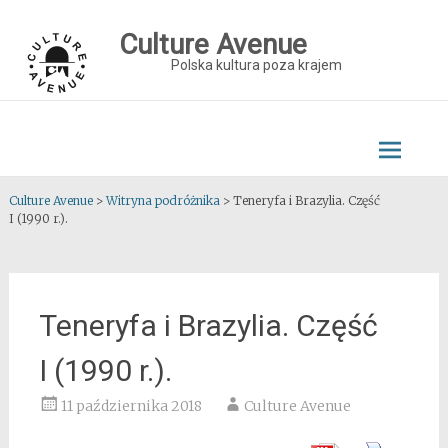
Skip
to
Culture Avenue
content
Polska kultura poza krajem
Culture Avenue
>
Witryna podróżnika
>
Teneryfa i Brazylia. Część
I (1990 r.).
Teneryfa i Brazylia. Część
I (1990 r.).
11 października 2018
Culture Avenue