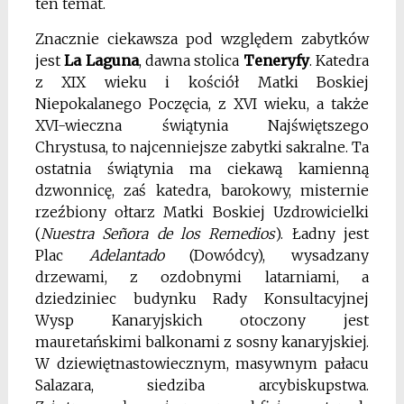
ten temat.
Znacznie ciekawsza pod względem zabytków
jest
La Laguna
, dawna stolica
Teneryfy
. Katedra
z XIX wieku i kościół Matki Boskiej
Niepokalanego Poczęcia, z XVI wieku, a także
XVI-wieczna
świątynia Najświętszego
Chrystusa, to najcenniejsze zabytki sakralne. Ta
ostatnia świątynia ma ciekawą kamienną
dzwonnicę, zaś katedra, barokowy, misternie
rzeźbiony ołtarz Matki Boskiej Uzdrowicielki
(
Nuestra Señora de los Remedios
). Ładny jest
Plac
Adelantado
(Dowódcy), wysadzany
drzewami, z ozdobnymi latarniami, a
dziedziniec budynku Rady Konsultacyjnej
Wysp Kanaryjskich otoczony jest
mauretańskimi balkonami z sosny kanaryjskiej.
W dziewiętnastowiecznym, masywnym pałacu
Salazara, siedziba arcybiskupstwa.