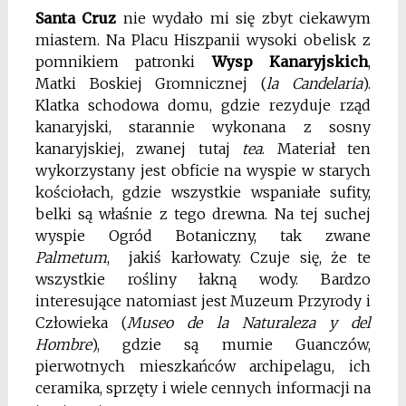
Santa Cruz
nie wydało mi się zbyt ciekawym
miastem. Na Placu Hiszpanii wysoki obelisk z
pomnikiem patronki
Wysp Kanaryjskich
,
Matki Boskiej Gromnicznej (
la Candelaria
).
Klatka schodowa domu, gdzie rezyduje rząd
kanaryjski, starannie wykonana z sosny
kanaryjskiej, zwanej tutaj
tea
. Materiał ten
wykorzystany jest obficie na wyspie w starych
kościołach, gdzie wszystkie wspaniałe sufity,
belki są właśnie z tego drewna. Na tej suchej
wyspie Ogród Botaniczny, tak zwane
Palmetum
, jakiś karłowaty. Czuje się, że te
wszystkie rośliny łakną wody. Bardzo
interesujące natomiast jest Muzeum Przyrody i
Człowieka (
Museo de la Naturaleza y del
Hombre
), gdzie są mumie Guanczów,
pierwotnych mieszkańców archipelagu, ich
ceramika, sprzęty i wiele cennych informacji na