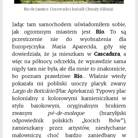
Rio de Janeiro. Corcovado i kościół Chwały (Glória).
Jadąc tam samochodem uświadomiłem sobie,
jak ogromnym miastem jest
Rio
. To są
przestrzenie nie do wyobrażenia dla
Europejczyka. Maria Aparecida, gdy się
dowiedziała, że ja mieszkam w
Cascadura
, a
więc na północy, odrzekła, że wprawdzie sama
nigdy tam nie była, ale dla mnie to znakomicie,
bo poznam prawdziwe
Rio
… Właśnie wtedy
pokazała mi pobliski uroczy placyk zwany
Largo do Botic
ário
(Plac Aptekarza). Typowy plac
kolonialny z kolorowymi kamieniczkami w
stylu barokowym, oryginalnym brukiem
zwanym
pé-de-moleque
(brazylijski
odpowiednik polskich „kocich łbów”),
zamieszkany przez artystów, niesłychanie
malowniczy, choć bardzo zaniedbany w