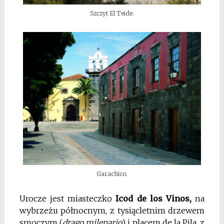
Szczyt El Teide.
Garachico.
Urocze jest miasteczko
Icod de los Vinos,
na
wybrzeżu północnym, z tysiącletnim drzewem
smoczym (
drago milenario
) i placem de la Pila, z