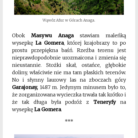
Wąwóz Afur w Górach Anaga.
Obok
Masywu Anaga
stawiam maleńką
wysepkę
La Gomera
, której krajobrazy to po
prostu przepiękna baśń. Rzeźba terenu jest
nieprawdopodobnie urozmaicona i zmienia się
nieustannie. Stożki skał, ostańce, głębokie
doliny, właściwie nie ma tam płaskich terenów.
No i słynny laurowy las na zboczach góry
Garajonay,
1487 m. Jedynym minusem było to,
że zorganizowana wycieczka trwała tak krótko i
że tak długa była podróż z
Teneryfy
na
wysepkę
La Gomera
.
***