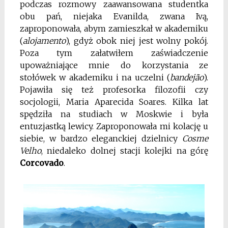
podczas rozmowy zaawansowana studentka
obu pań, niejaka Evanilda, zwana Ivą,
zaproponowała, abym zamieszkał w akademiku
(
alojamento
), gdyż obok niej jest wolny pokój.
Poza tym załatwiłem zaświadczenie
upoważniające mnie do korzystania ze
stołówek w akademiku i na uczelni (
bandejão
).
Pojawiła się też profesorka filozofii czy
socjologii, Maria Aparecida Soares. Kilka lat
spędziła na studiach w Moskwie i była
entuzjastką lewicy. Zaproponowała mi kolację u
siebie, w bardzo eleganckiej dzielnicy
Cosme
Velho
, niedaleko dolnej stacji kolejki na górę
Corcovado
.