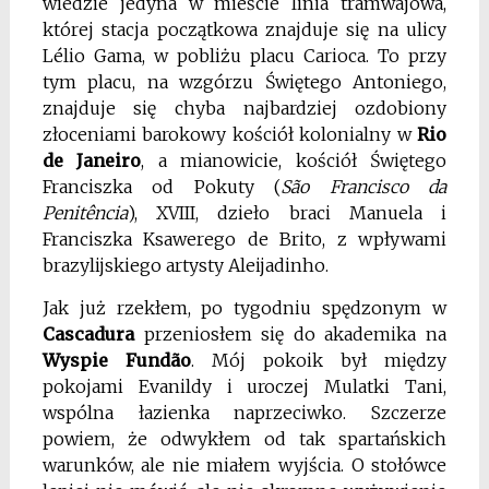
wiedzie jedyna w mieście linia tramwajowa,
której stacja początkowa znajduje się na ulicy
Lélio Gama, w pobliżu placu Carioca. To przy
tym placu, na wzgórzu Świętego Antoniego,
znajduje się chyba najbardziej ozdobiony
złoceniami barokowy kościół kolonialny w
Rio
de Janeiro
, a mianowicie, kościół Świętego
Franciszka od Pokuty (
São Francisco da
Penitência
), XVIII, dzieło braci Manuela i
Franciszka Ksawerego de Brito, z wpływami
brazylijskiego artysty Aleijadinho.
Jak już rzekłem, po tygodniu spędzonym w
Cascadura
przeniosłem się do akademika na
Wyspie Fundão
. Mój pokoik był między
pokojami Evanildy i uroczej Mulatki Tani,
wspólna łazienka naprzeciwko. Szczerze
powiem, że odwykłem od tak spartańskich
warunków, ale nie miałem wyjścia. O stołówce