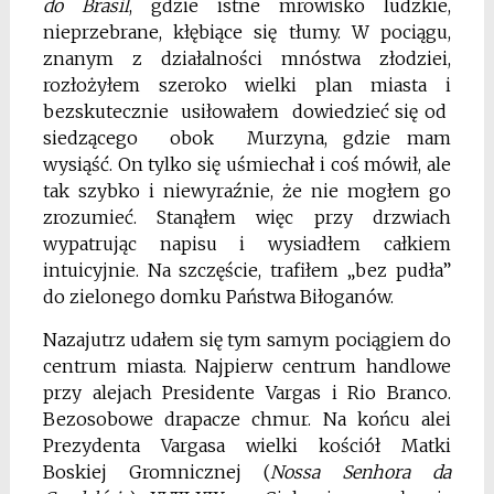
do Brasil
, gdzie istne mrowisko ludzkie,
nieprzebrane, kłębiące się tłumy. W pociągu,
znanym z działalności mnóstwa złodziei,
rozłożyłem szeroko wielki plan miasta i
bezskutecznie usiłowałem dowiedzieć się od
siedzącego obok Murzyna, gdzie mam
wysiąść. On tylko się uśmiechał i coś mówił, ale
tak szybko i niewyraźnie, że nie mogłem go
zrozumieć. Stanąłem więc przy drzwiach
wypatrując napisu i wysiadłem całkiem
intuicyjnie. Na szczęście, trafiłem „bez pudła”
do zielonego domku Państwa Biłoganów.
Nazajutrz udałem się tym samym pociągiem do
centrum miasta. Najpierw centrum handlowe
przy alejach Presidente Vargas i Rio Branco.
Bezosobowe drapacze chmur. Na końcu alei
Prezydenta Vargasa wielki kościół Matki
Boskiej Gromnicznej (
Nossa Senhora da