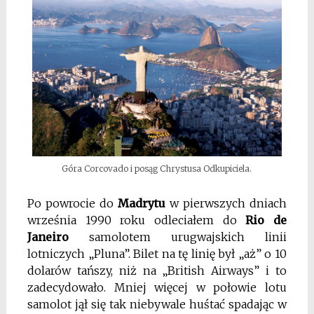
Góra Corcovado i posąg Chrystusa Odkupiciela.
Po powrocie do
Madrytu
w pierwszych dniach
września 1990 roku odleciałem do
Rio de
Janeiro
samolotem urugwajskich linii
lotniczych „Pluna”. Bilet na tę linię był „aż” o 10
dolarów tańszy, niż na „British Airways” i to
zadecydowało. Mniej więcej w połowie lotu
samolot jął się tak niebywale huśtać spadając w