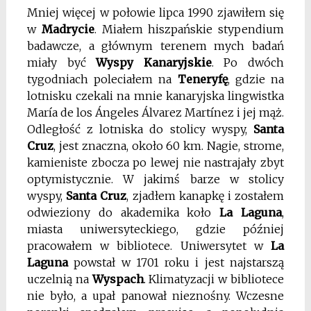
Mniej więcej w połowie lipca 1990 zjawiłem się
w
Madrycie
. Miałem hiszpańskie stypendium
badawcze, a głównym terenem mych badań
miały być
Wyspy Kanaryjskie
. Po dwóch
tygodniach poleciałem na
Teneryfę
, gdzie na
lotnisku czekali na mnie kanaryjska lingwistka
María de los Ángeles Álvarez Martínez i jej mąż.
Odległość z lotniska do stolicy wyspy,
Santa
Cruz
, jest znaczna, około 60 km. Nagie, strome,
kamieniste zbocza po lewej nie nastrajały zbyt
optymistycznie. W jakimś barze w stolicy
wyspy,
Santa Cruz
, zjadłem kanapkę i zostałem
odwieziony do akademika koło
La Laguna
,
miasta uniwersyteckiego, gdzie później
pracowałem w bibliotece. Uniwersytet w
La
Laguna
powstał w 1701 roku i jest najstarszą
uczelnią na
Wyspach
. Klimatyzacji w bibliotece
nie było, a upał panował nieznośny. Wczesne