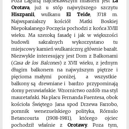
Poza Laguną najciekawszym miastem jest
La
Orotava
, już u stóp najwyższego szczytu
Hiszpanii
, wulkanu
El Teide
, 3718 m.
Najwspanialszy kościół Matki Boskiej
Niepokalanego Poczęcia pochodzi z końca XVIII
wieku. Ma szeroką fasadę i jak w większości
budowli sakralnych wykorzystano tu
miejscowy kamień wulkaniczny, głównie bazalt.
Niezwykle interesujący jest Dom z Balkonami
(
Casa de los Balcones
) z XVII wieku, z jednym
długim balkonem na najwyższym piętrze i
pięcioma małymi poniżej, a wszystkie
balkony są drewniane i bardzo przypominają
domy peruwiańskie. Wzornictwo ozdób ma styl
mauretański. Na placu Fernanda Fuentesa, obok
kościoła Świętego Jana spod Drzewa Farrobo,
pomnik wenezuelskiego polityka, Rómulo
Betancourta (1908-1981), którego ojciec
pochodził właśnie z
Orotawy
. Poza tym,