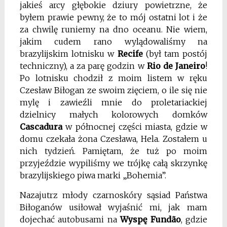
jakieś arcy głębokie dziury powietrzne, że
byłem prawie pewny, że to mój ostatni lot i że
za chwilę runiemy na dno oceanu. Nie wiem,
jakim cudem rano wylądowaliśmy na
brazylijskim lotnisku w
Recife
(był tam postój
techniczny), a za parę godzin w
Rio de Janeiro
!
Po lotnisku chodził z moim listem w ręku
Czesław Biłogan ze swoim zięciem, o ile się nie
mylę i zawieźli mnie do proletariackiej
dzielnicy małych kolorowych domków
Cascadura
w północnej części miasta, gdzie w
domu czekała żona Czesława, Hela. Zostałem u
nich tydzień. Pamiętam, że tuż po moim
przyjeździe wypiliśmy we trójkę całą skrzynkę
brazylijskiego piwa marki „Bohemia”.
Nazajutrz młody czarnoskóry sąsiad Państwa
Biłoganów usiłował wyjaśnić mi, jak mam
dojechać autobusami na
Wyspę Fundão
, gdzie