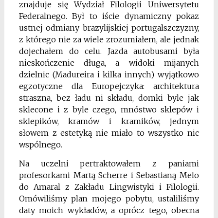
znajduje się Wydział Filologii Uniwersytetu
Federalnego. Był to iście dynamiczny pokaz
ustnej odmiany brazylijskiej portugalszczyzny,
z którego nie za wiele zrozumiałem, ale jednak
dojechałem do celu. Jazda autobusami była
nieskończenie długa, a widoki mijanych
dzielnic (Madureira i kilka innych) wyjątkowo
egzotyczne dla Europejczyka: architektura
straszna, bez ładu ni składu, domki byle jak
sklecone i z byle czego, mnóstwo sklepów i
sklepików, kramów i kramików, jednym
słowem z estetyką nie miało to wszystko nic
wspólnego.
Na uczelni pertraktowałem z paniami
profesorkami Martą Scherre i Sebastianą Melo
do Amaral z Zakładu Lingwistyki i Filologii.
Omówiliśmy plan mojego pobytu, ustaliliśmy
daty moich wykładów, a oprócz tego, obecna