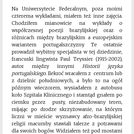
Na Uniwersytecie Federalnym, poza moimi
czterema wykładami, miałem też inne zajęcia.
Chodziłem mianowicie na wykłady o
współczesnej poezji brazylijskiej oraz o
różnicach między brazylijskim a europejskim
wariantem portugalszczyzny. Te ostatnie
prowadził wybitny specjalista w tej dziedzinie,
francuski lingwista Paul Teyssier (1915-2002),
autor między innymi
Historii języka
portugalskiego.
Ilekroć wracałem z centrum lub
z dzielnic południowych, a było to na ogół
późnym wieczorem, wysiadałem z autobusu
koło Szpitala Klinicznego i stamtąd gnałem po
ciemku przez pusty, niezabudowany teren,
mijając po drodze skrzyżowanie, na którym
liczni w mieście wyznawcy afro-brazylijskiej
religii macumby stawiali talerze z potrawami
dla swoich bogów. Widziałem też pod mostami