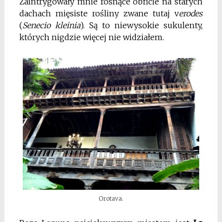
Zaintrygowały mnie rosnące obficie na starych
dachach mięsiste rośliny zwane tutaj v
erodes
(
Senecio kleinia
). Są to niewysokie sukulenty,
których nigdzie więcej nie widziałem.
Orotava.