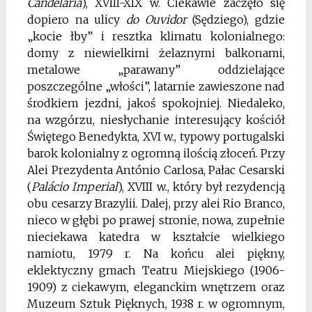
Candel
ária
), XVIII-XIX w. Ciekawie zaczęło się
dopiero na ulicy
do
Ouvidor
(Sędziego), gdzie
„kocie łby” i resztka klimatu kolonialnego:
domy z niewielkimi żelaznymi balkonami,
metalowe „parawany” oddzielające
poszczególne „włości”, latarnie zawieszone nad
środkiem jezdni, jakoś spokojniej. Niedaleko,
na wzgórzu, niesłychanie interesujący kościół
Świętego Benedykta, XVI w., typowy portugalski
barok kolonialny z ogromną ilością złoceń. Przy
Alei Prezydenta António Carlosa, Pałac Cesarski
(
Palácio Imperial
), XVIII w., który był rezydencją
obu cesarzy Brazylii. Dalej, przy alei Rio Branco,
nieco w głębi po prawej stronie, nowa, zupełnie
nieciekawa katedra w kształcie wielkiego
namiotu, 1979 r. Na końcu alei piękny,
eklektyczny gmach Teatru Miejskiego (1906-
1909) z ciekawym, eleganckim wnętrzem oraz
Muzeum Sztuk Pięknych, 1938 r. w ogromnym,