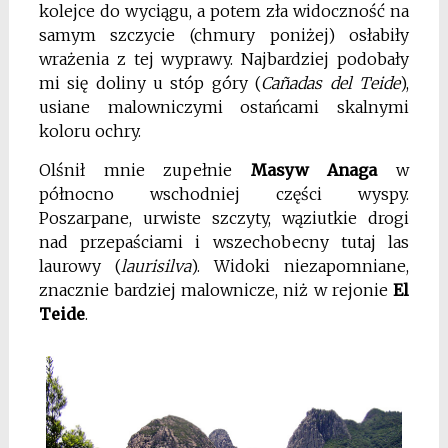
kolejce do wyciągu, a potem zła widoczność na
samym szczycie (chmury poniżej) osłabiły
wrażenia z tej wyprawy. Najbardziej podobały
mi się doliny u stóp góry (
Cañadas del Teide
),
usiane malowniczymi ostańcami skalnymi
koloru ochry.
Olśnił mnie zupełnie
Masyw Anaga
w
północno wschodniej części wyspy.
Poszarpane, urwiste szczyty, wąziutkie drogi
nad przepaściami i wszechobecny tutaj las
laurowy (
laurisilva
). Widoki niezapomniane,
znacznie bardziej malownicze, niż w rejonie
El
Teide
.