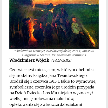
Włodzimierz Tetmajer, Noc Świętojańska, 1904 r., Muzeum
Okręgowe w Lesznie, fot. wikimedia commons
Włodzimierz Wójcik
(1932-2012)
Czerwiec jest miesiącem, w którym obchodzi
się urodziny księdza Jana Twardowskiego.
Urodził się 1 czerwca 1915 r. Jakie to wymowne,
symboliczne; rocznica Jego urodzin przypada
na Dzień Dziecka. Los Mu niejako wyznaczył
wielką misję miłowania maluchów,
opiekowania się zwłaszcza dzieciakami