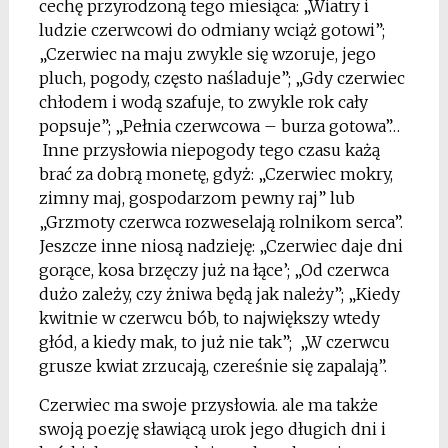
cechę przyrodzoną tego miesiąca: „Wiatry i
ludzie czerwcowi do odmiany wciąż gotowi”;
„Czerwiec na maju zwykle się wzoruje, jego
pluch, pogody, często naśladuje”; „Gdy czerwiec
chłodem i wodą szafuje, to zwykle rok cały
popsuje”; „Pełnia czerwcowa – burza gotowa”…
Inne przysłowia niepogody tego czasu każą
brać za dobrą monetę, gdyż: „Czerwiec mokry,
zimny maj, gospodarzom pewny raj” lub
„Grzmoty czerwca rozweselają rolnikom serca”.
Jeszcze inne niosą nadzieję: „Czerwiec daje dni
gorące, kosa brzęczy już na łące’; „Od czerwca
dużo zależy, czy żniwa będą jak należy”; „Kiedy
kwitnie w czerwcu bób, to największy wtedy
głód, a kiedy mak, to już nie tak”; „W czerwcu
grusze kwiat zrzucają, czereśnie się zapalają”.
Czerwiec ma swoje przysłowia. ale ma także
swoją poezję sławiącą urok jego długich dni i