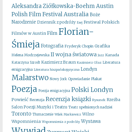
Aleksandra Ziółkowska-Boehm
Austin
Australia
Polish Film Festival
Boże
Narodzenie
Festiwal Polskich
Dziennik z podróży
Esej
Florian-
Film
Filmów w Austin
Śmieja
Fotografia
Grafika
Fryderyk Chopin
II wojna światowa
Kanada
Helena Modrzejewska
Jazz
Kazimierz Braun
Literatura
Katarzyna Szrodt
Kazimierz Głaz
Londyn
emigracyjna
Literatura hiszpańskojęzyczna
Malarstwo
Opowiadanie
Plakat
Nowy Jork
Poezja
Polski Londyn
Poezja emigracyjna
Recenzja ksiązki
Powieść
Rzeźba
Recenzja
Rysunek
Salon Poezji Muzyki i Teatru
Teatr spełnionych nadziei
Toronto
Wilno
Tłumaczenie
Wilek Markiewicz
Wystawa
Wspomnienia
Wspomnienia z podróży
Wywiad