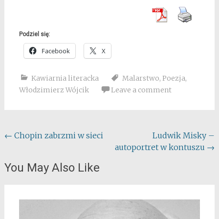
Podziel się:
Facebook
X
Kawiarnia literacka
Malarstwo
,
Poezja
,
Włodzimierz Wójcik
Leave a comment
Post
←
Chopin zabrzmi w sieci
Ludwik Misky –
autoportret w kontuszu
→
navigation
You May Also Like