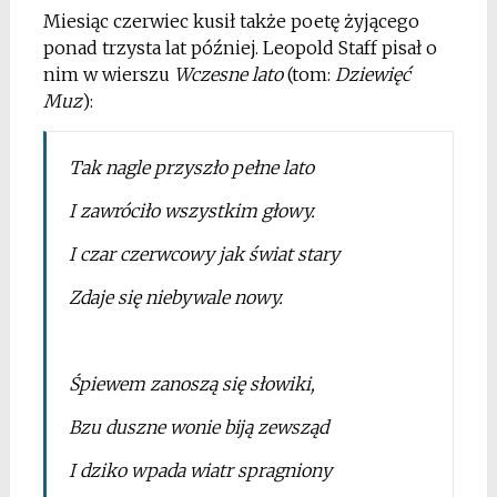
Miesiąc czerwiec kusił także poetę żyjącego
ponad trzysta lat później. Leopold Staff pisał o
nim w wierszu
Wczesne lato
(tom:
Dziewięć
Muz
):
Tak nagle przyszło pełne lato
I zawróciło wszystkim głowy.
I czar czerwcowy jak świat stary
Zdaje się niebywale nowy.
*
Śpiewem zanoszą się słowiki,
Bzu duszne wonie biją zewsząd
I dziko wpada wiatr spragniony