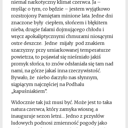
niemal narkotyczny klimat czerwca. Ja –
myśląc o tym, co będzie – jestem wyjątkowo
rozstrojony. Pamiętam minione lata. Jedne dni
znaczone były ciepłem, słońcem i błękitem
nieba, drugie falami dojmującego chłodu i
wręcz apokaliptycznymi chmurami niosącymi
ostre deszcze. Jedne mijały pod znakiem
szarzyzny: przy umiarkowanej temperaturze
powietrza, to pojawiał się nieśmiało jakiś
promyk słońca, to znów odsłaniała się tam nad
nami, na górze jakaś inna rzeczywistość.
Bywało, że niebo darzyło nas słynnym,
siąpiącym najczęściej na Podhalu
„kapuśniakiem”.
Widocznie tak już musi być. Może jest to taka
natura czerwca, który zamyka wiosnę, a
inauguruje sezon letni… Jedno z przysłów
ludowych podnosi zmienność pogody jako