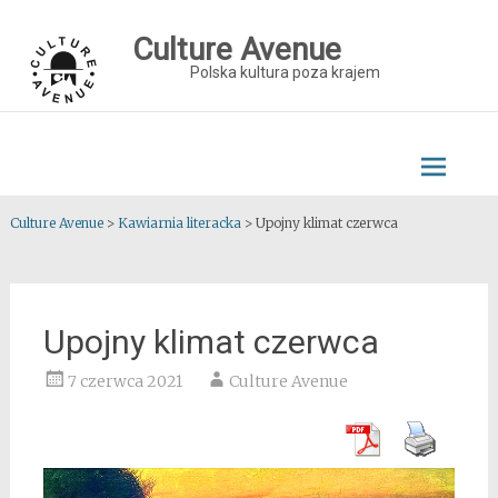
Skip
to
Culture Avenue
content
Polska kultura poza krajem
Culture Avenue
>
Kawiarnia literacka
>
Upojny klimat czerwca
Upojny klimat czerwca
7 czerwca 2021
Culture Avenue