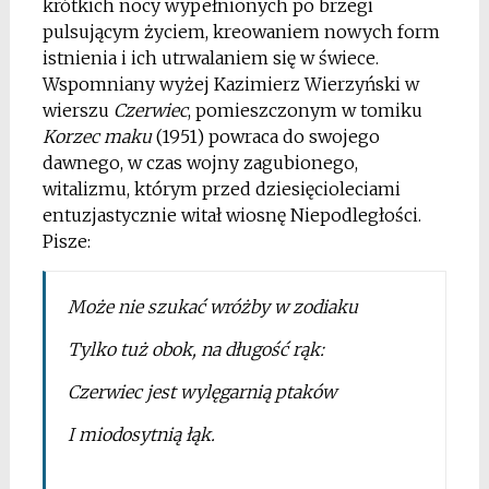
krótkich nocy wypełnionych po brzegi
pulsującym życiem, kreowaniem nowych form
istnienia i ich utrwalaniem się w świece.
Wspomniany wyżej Kazimierz Wierzyński w
wierszu
Czerwiec
, pomieszczonym w tomiku
Korzec maku
(1951) powraca do swojego
dawnego, w czas wojny zagubionego,
witalizmu, którym przed dziesięcioleciami
entuzjastycznie witał wiosnę Niepodległości.
Pisze:
Może nie szukać wróżby w zodiaku
Tylko tuż obok, na długość rąk:
Czerwiec jest wylęgarnią ptaków
I miodosytnią łąk.
*