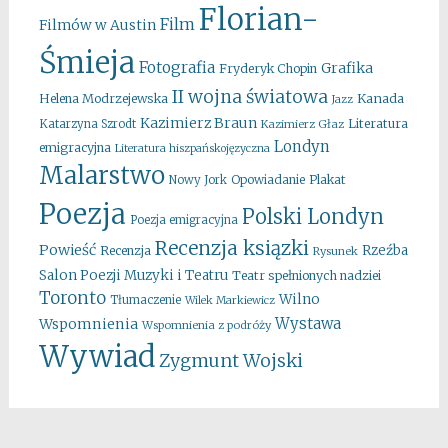
Florian-
Film
Filmów w Austin
Śmieja
Fotografia
Grafika
Fryderyk Chopin
II wojna światowa
Kanada
Helena Modrzejewska
Jazz
Kazimierz Braun
Literatura
Katarzyna Szrodt
Kazimierz Głaz
Londyn
emigracyjna
Literatura hiszpańskojęzyczna
Malarstwo
Opowiadanie
Plakat
Nowy Jork
Poezja
Polski Londyn
Poezja emigracyjna
Recenzja ksiązki
Powieść
Rzeźba
Recenzja
Rysunek
Salon Poezji Muzyki i Teatru
Teatr spełnionych nadziei
Toronto
Wilno
Tłumaczenie
Wilek Markiewicz
Wystawa
Wspomnienia
Wspomnienia z podróży
Wywiad
Zygmunt Wojski