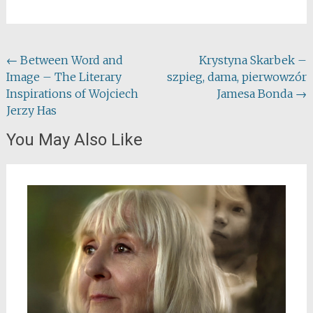
Post
←
Between Word and
Krystyna Skarbek –
Image – The Literary
szpieg, dama, pierwowzór
navigation
Inspirations of Wojciech
Jamesa Bonda
→
Jerzy Has
You May Also Like