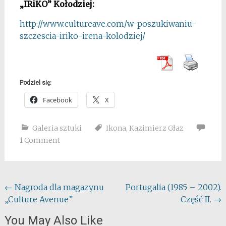
„IRiKO” Kołodziej:
http://www.cultureave.com/w-poszukiwaniu-
szczescia-iriko-irena-kolodziej/
Podziel się:
Facebook
X
Galeria sztuki
Ikona
,
Kazimierz Głaz
1 Comment
Post
←
Nagroda dla magazynu
Portugalia (1985 – 2002).
„Culture Avenue”
Część II.
→
navigation
You May Also Like