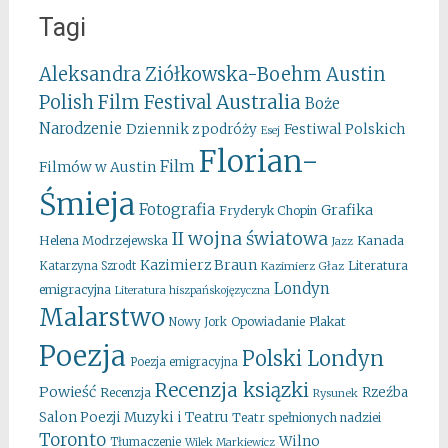
Tagi
Aleksandra Ziółkowska-Boehm
Austin
Australia
Polish Film Festival
Boże
Narodzenie
Festiwal Polskich
Dziennik z podróży
Esej
Florian-
Film
Filmów w Austin
Śmieja
Fotografia
Grafika
Fryderyk Chopin
II wojna światowa
Kanada
Helena Modrzejewska
Jazz
Kazimierz Braun
Literatura
Katarzyna Szrodt
Kazimierz Głaz
Londyn
emigracyjna
Literatura hiszpańskojęzyczna
Malarstwo
Opowiadanie
Plakat
Nowy Jork
Poezja
Polski Londyn
Poezja emigracyjna
Recenzja ksiązki
Powieść
Rzeźba
Recenzja
Rysunek
Salon Poezji Muzyki i Teatru
Teatr spełnionych nadziei
Toronto
Wilno
Tłumaczenie
Wilek Markiewicz