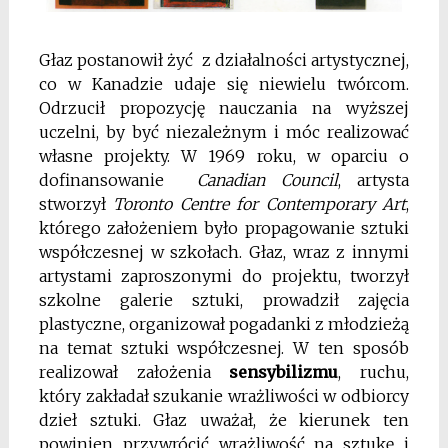
Głaz postanowił żyć z działalności artystycznej,
co w Kanadzie udaje się niewielu twórcom.
Odrzucił propozycję nauczania na wyższej
uczelni, by być niezależnym i móc realizować
własne projekty. W 1969 roku, w oparciu o
dofinansowanie
Canadian Council
, artysta
stworzył
Toronto Centre for Contemporary Art
,
którego założeniem było propagowanie sztuki
współczesnej w szkołach. Głaz, wraz z innymi
artystami zaproszonymi do projektu, tworzył
szkolne galerie sztuki, prowadził zajęcia
plastyczne, organizował pogadanki z młodzieżą
na temat sztuki współczesnej. W ten sposób
realizował założenia
sensybilizmu
, ruchu,
który zakładał szukanie wrażliwości w odbiorcy
dzieł sztuki. Głaz uważał, że kierunek ten
powinien przywrócić wrażliwość na sztukę i