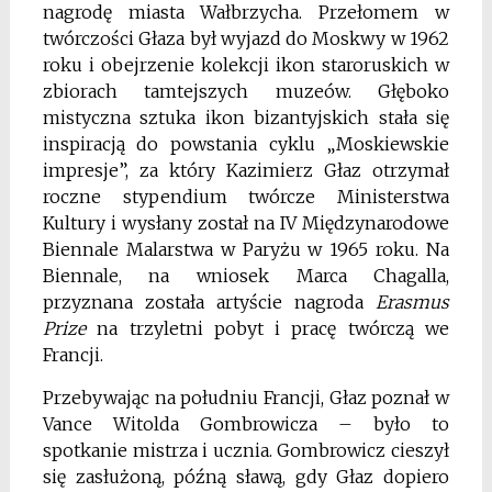
nagrodę miasta Wałbrzycha. Przełomem w
twórczości Głaza był wyjazd do Moskwy w 1962
roku i obejrzenie kolekcji ikon staroruskich w
zbiorach tamtejszych muzeów. Głęboko
mistyczna sztuka ikon bizantyjskich stała się
inspiracją do powstania cyklu „Moskiewskie
impresje”, za który Kazimierz Głaz otrzymał
roczne stypendium twórcze Ministerstwa
Kultury i wysłany został na IV Międzynarodowe
Biennale Malarstwa w Paryżu w 1965 roku. Na
Biennale, na wniosek Marca Chagalla,
przyznana została artyście nagroda
Erasmus
Prize
na trzyletni pobyt i pracę twórczą we
Francji.
Przebywając na południu Francji, Głaz poznał w
Vance Witolda Gombrowicza – było to
spotkanie mistrza i ucznia. Gombrowicz cieszył
się zasłużoną, późną sławą, gdy Głaz dopiero