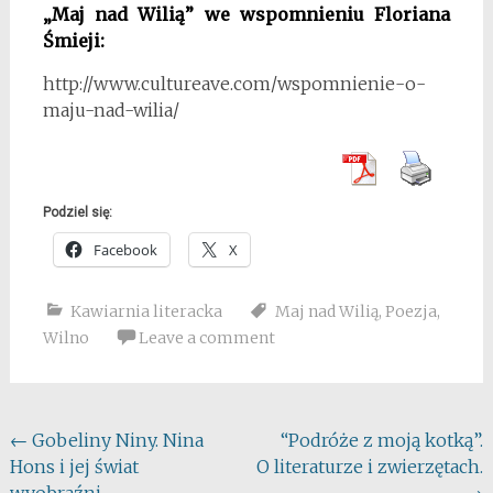
„Maj nad Wilią” we wspomnieniu Floriana
Śmieji:
http://www.cultureave.com/wspomnienie-o-
maju-nad-wilia/
Podziel się:
Facebook
X
Kawiarnia literacka
Maj nad Wilią
,
Poezja
,
Wilno
Leave a comment
Post
←
Gobeliny Niny. Nina
“Podróże z moją kotką”.
Hons i jej świat
O literaturze i zwierzętach.
navigation
wyobraźni.
→