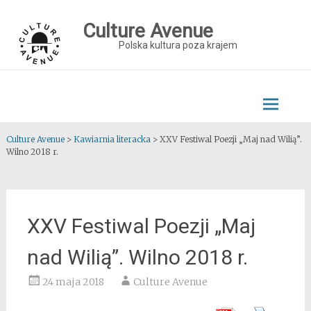
Skip
to
Culture Avenue
content
Polska kultura poza krajem
Culture Avenue
>
Kawiarnia literacka
>
XXV Festiwal Poezji „Maj nad Wilią”.
Wilno 2018 r.
XXV Festiwal Poezji „Maj
nad Wilią”. Wilno 2018 r.
24 maja 2018
Culture Avenue