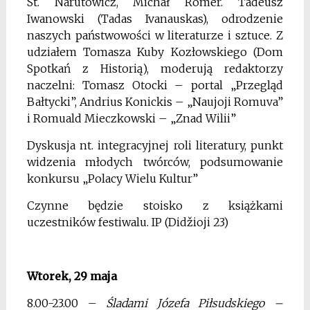
St. Narutowicz, Michał Romer. Tadeusz
Iwanowski (Tadas Ivanauskas), odrodzenie
naszych państwowości w literaturze i sztuce. Z
udziałem Tomasza Kuby Kozłowskiego (Dom
Spotkań z Historią), moderują redaktorzy
naczelni: Tomasz Otocki – portal „Przegląd
Bałtycki”, Andrius Konickis – „Naujoji Romuva”
i Romuald Mieczkowski – „Znad Wilii”
Dyskusja nt. integracyjnej roli literatury, punkt
widzenia młodych twórców, podsumowanie
konkursu „Polacy Wielu Kultur”
Czynne będzie stoisko z książkami
uczestników festiwalu. IP (Didžioji 23)
Wtorek, 29 maja
8.00-23.00 –
Śladami Józefa Piłsudskiego –