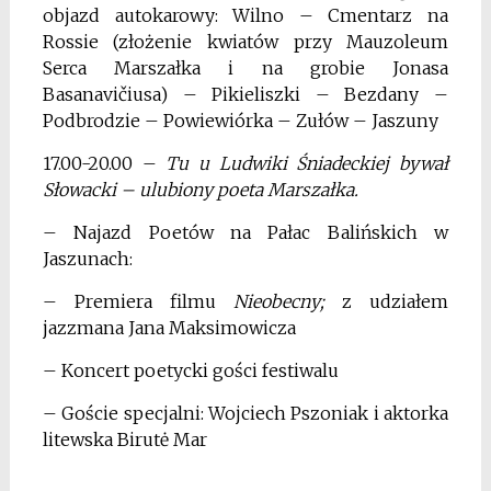
objazd autokarowy: Wilno – Cmentarz na
Rossie (złożenie kwiatów przy Mauzoleum
Serca Marszałka i na grobie Jonasa
Basanavičiusa) – Pikieliszki – Bezdany –
Podbrodzie – Powiewiórka – Zułów – Jaszuny
17.00-20.00 –
Tu u Ludwiki Śniadeckiej bywał
Słowacki – ulubiony poeta Marszałka.
– Najazd Poetów na Pałac Balińskich w
Jaszunach:
– Premiera filmu
Nieobecny;
z udziałem
jazzmana Jana Maksimowicza
– Koncert poetycki gości festiwalu
– Goście specjalni: Wojciech Pszoniak i aktorka
litewska Birutė Mar