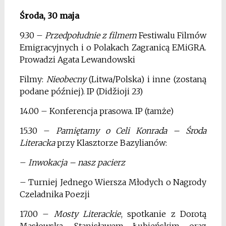
Środa, 30 maja
9.30 –
Przedpołudnie z filmem
Festiwalu Filmów
Emigracyjnych i o Polakach Zagranicą EMiGRA.
Prowadzi Agata Lewandowski
Filmy:
Nieobecny
(Litwa/Polska) i inne (zostaną
podane później). IP (Didžioji 23)
14.00 – Konferencja prasowa. IP (tamże)
15.30 –
Pamiętamy o Celi Konrada – Środa
Literacka
przy Klasztorze Bazylianów:
–
Inwokacja – nasz pacierz
– Turniej Jednego Wiersza Młodych o Nagrody
Czeladnika Poezji
17.00 –
Mosty Literackie
, spotkanie z Dorotą
Masłowską, Stanisławem Łubieńskim oraz