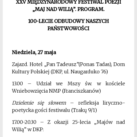
XXV MIĘDZYNARODOWY FESTIWAL POEZJI
„MAJ NAD WILIĄ”. PROGRAM.
100-LECIE ODBUDOWY NASZYCH
PAŃSTWOWOŚCI
Niedziela, 27 maja
Zajazd. Hotel „Pan Tadeusz”(Ponas Tadas), Dom
Kultury Polskiej (DKP, ul. Naugarduko 76)
13.00 – Udział we Mszy św. w kościele
Wniebowzięcia NMP (Franciszkanów)
Dzielenie się słowem
– refleksja liryczno-
poetycka gości festiwalu (Trakų 9/1)
17.00-20.30 – Z okazji 25-lecia „Majów nad
Wilią” w DKP: