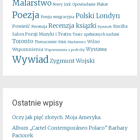
Malarstwo
Opowiadanie
Plakat
Nowy Jork
Poezja
Polski Londyn
Poezja emigracyjna
Recenzja ksiązki
Powieść
Rzeźba
Recenzja
Rysunek
Salon Poezji Muzyki i Teatru
Teatr spełnionych nadziei
Toronto
Wilno
Tłumaczenie
Wilek Markiewicz
Wystawa
Wspomnienia
Wspomnienia z podróży
Wywiad
Zygmunt Wojski
Ostatnie wpisy
Oczy jak pięć złotych. Moja Ameryka.
Album „Cartel Contemporáneo Polaco” Barbary
Paciorek