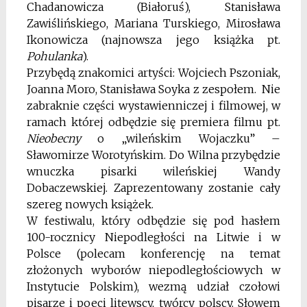
Chadanowicza (Białoruś), Stanisława
Zawiślińskiego, Mariana Turskiego, Mirosława
Ikonowicza (najnowsza jego książka pt.
Pohulanka
).
Przybędą znakomici artyści: Wojciech Pszoniak,
Joanna Moro, Stanisława Soyka z zespołem. Nie
zabraknie części wystawienniczej i filmowej, w
ramach której odbędzie się premiera filmu pt.
Nieobecny
o „wileńskim Wojaczku” –
Sławomirze Worotyńskim. Do Wilna przybędzie
wnuczka pisarki wileńskiej Wandy
Dobaczewskiej. Zaprezentowany zostanie cały
szereg nowych książek.
W festiwalu, który odbędzie się pod hasłem
100-rocznicy Niepodległości na Litwie i w
Polsce (polecam konferencję na temat
złożonych wyborów niepodległościowych w
Instytucie Polskim), wezmą udział czołowi
pisarze i poeci litewscy, twórcy polscy. Słowem