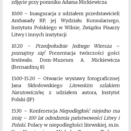
zdjęcie przy pomniku Adama Mickiewicza
10.00 – Inauguracja z udziałem przedstawicieli
Ambasady RP, jej Wydziału Konsularnego,
Instytutu Polskiego w Wilnie, Związku Pisarzy
Litwy i innych instytucji
10.20 –
Przedpołudnie Jednego Wiersza –
poznajmy się!
Prezentacja twórczości gości
festiwalu. Dom-Muzeum A. Mickiewicza
(Bernardinų 8)
15.00-15.20 – Otwarcie wystawy fotograficznej
Jana Skłodowskiego
Litewskim szlakiem
Narutowiczów,
z udziałem autora, Instytut
Polski (IP)
15.30 – Konferencja
Niepodległość niejedno ma
imię – 100 lat odrodzenia państwowości Litwy i
Polski.
Polacy w niepodległości litewskiej, m.in.