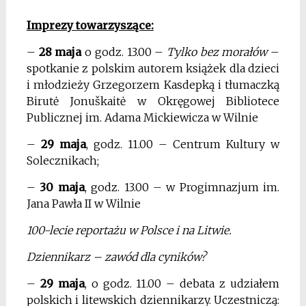
Imprezy towarzyszące:
–
28 maja
o godz. 13.00 –
Tylko bez morałów
–
spotkanie z polskim autorem książek dla dzieci
i młodzieży Grzegorzem Kasdepką i tłumaczką
Birutė Jonuškaitė w Okręgowej Bibliotece
Publicznej im. Adama Mickiewicza w Wilnie
–
29 maja
, godz. 11.00 – Centrum Kultury w
Solecznikach;
–
30 maja
, godz. 13.00 – w Progimnazjum im.
Jana Pawła II w Wilnie
100-lecie reportażu w Polsce i na Litwie.
Dziennikarz – zawód dla cyników?
–
29 maja
, o godz. 11.00 – debata z udziałem
polskich i litewskich dziennikarzy. Uczestniczą: