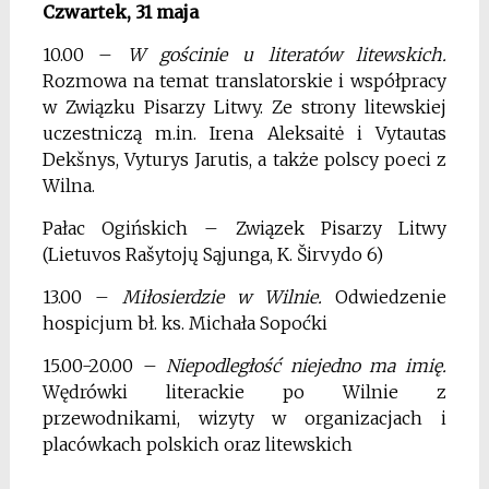
Czwartek, 31 maja
10.00 –
W gościnie u literatów litewskich.
Rozmowa na temat translatorskie i współpracy
w Związku Pisarzy Litwy. Ze strony litewskiej
uczestniczą m.in. Irena Aleksaitė i Vytautas
Dekšnys, Vyturys Jarutis, a także polscy poeci z
Wilna.
Pałac Ogińskich – Związek Pisarzy Litwy
(Lietuvos Rašytojų Sąjunga, K. Širvydo 6)
13.00 –
Miłosierdzie w Wilnie.
Odwiedzenie
hospicjum bł. ks. Michała Sopoćki
15.00-20.00 –
Niepodległość niejedno ma imię.
Wędrówki literackie po Wilnie z
przewodnikami, wizyty w organizacjach i
placówkach polskich oraz litewskich