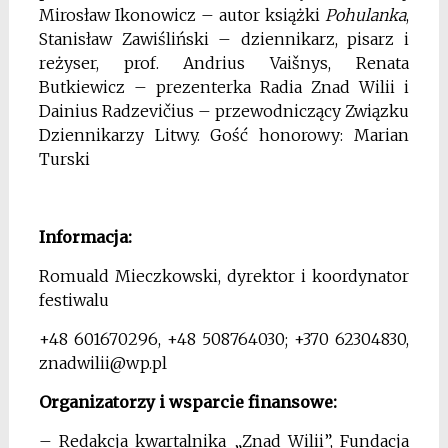
Mirosław Ikonowicz – autor książki
Pohulanka
,
Stanisław Zawiśliński – dziennikarz, pisarz i
reżyser, prof. Andrius Vaišnys, Renata
Butkiewicz – prezenterka Radia Znad Wilii i
Dainius Radzevičius – przewodniczący Związku
Dziennikarzy Litwy. Gość honorowy: Marian
Turski
Informacja:
Romuald Mieczkowski, dyrektor i koordynator
festiwalu
+48 601670296, +48 508764030; +370 62304830,
znadwilii@wp.pl
Organizatorzy i wsparcie finansowe:
– Redakcja kwartalnika „Znad Wilii”, Fundacja