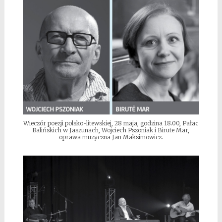
Wieczór poezji polsko-litewskiej, 28 maja, godzina 18.00, Pałac
Balińskich w Jaszunach, Wojciech Pszoniak i Birute Mar,
oprawa muzyczna Jan Maksimowicz.