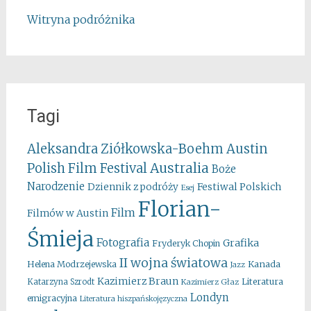
Witryna podróżnika
Tagi
Aleksandra Ziółkowska-Boehm
Austin
Australia
Polish Film Festival
Boże
Narodzenie
Festiwal Polskich
Dziennik z podróży
Esej
Florian-
Film
Filmów w Austin
Śmieja
Fotografia
Grafika
Fryderyk Chopin
II wojna światowa
Kanada
Helena Modrzejewska
Jazz
Kazimierz Braun
Literatura
Katarzyna Szrodt
Kazimierz Głaz
Londyn
emigracyjna
Literatura hiszpańskojęzyczna