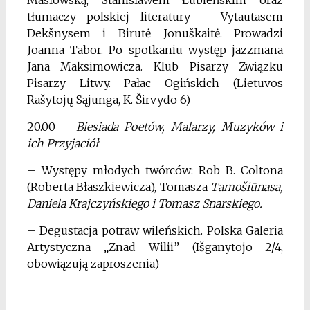
tłumaczy polskiej literatury – Vytautasem
Dekšnysem i Birutė Jonuškaitė. Prowadzi
Joanna Tabor. Po spotkaniu występ jazzmana
Jana Maksimowicza. Klub Pisarzy Związku
Pisarzy Litwy. Pałac Ogińskich (Lietuvos
Rašytojų Sąjunga, K. Širvydo 6)
20.00 –
Biesiada Poetów, Malarzy, Muzyków i
ich Przyjaciół
– Występy młodych twórców: Rob B. Coltona
(Roberta Błaszkiewicza), Tomasza
Tamošiūnasa,
Daniela Krajczyńskiego i Tomasz Snarskiego.
– Degustacja potraw wileńskich. Polska Galeria
Artystyczna „Znad Wilii” (Išganytojo 2/4,
obowiązują zaproszenia)