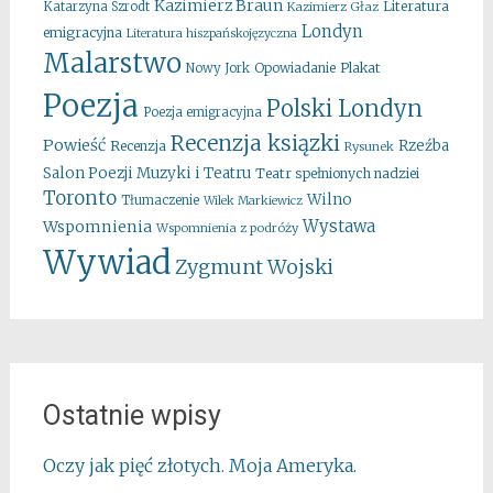
Kazimierz Braun
Literatura
Katarzyna Szrodt
Kazimierz Głaz
Londyn
emigracyjna
Literatura hiszpańskojęzyczna
Malarstwo
Opowiadanie
Plakat
Nowy Jork
Poezja
Polski Londyn
Poezja emigracyjna
Recenzja ksiązki
Powieść
Rzeźba
Recenzja
Rysunek
Salon Poezji Muzyki i Teatru
Teatr spełnionych nadziei
Toronto
Wilno
Tłumaczenie
Wilek Markiewicz
Wystawa
Wspomnienia
Wspomnienia z podróży
Wywiad
Zygmunt Wojski
Ostatnie wpisy
Oczy jak pięć złotych. Moja Ameryka.