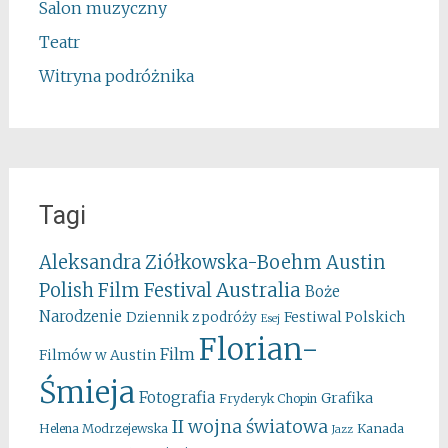
Salon muzyczny
Teatr
Witryna podróżnika
Tagi
Aleksandra Ziółkowska-Boehm
Austin
Australia
Polish Film Festival
Boże
Narodzenie
Festiwal Polskich
Dziennik z podróży
Esej
Florian-
Film
Filmów w Austin
Śmieja
Fotografia
Grafika
Fryderyk Chopin
II wojna światowa
Kanada
Helena Modrzejewska
Jazz