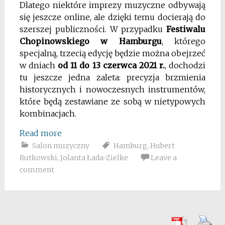
Dlatego niektóre imprezy muzyczne odbywają
się jeszcze online, ale dzięki temu docierają do
szerszej publiczności.
W przypadku
Festiwalu
Chopinowskiego w Hamburgu
, którego
specjalną, trzecią edycję będzie można obejrzeć
w dniach
od 11 do 13 czerwca 2021 r.
, dochodzi
tu jeszcze jedna zaleta: precyzja brzmienia
historycznych i nowoczesnych instrumentów,
które będą zestawiane ze sobą w nietypowych
kombinacjach.
Read more
Salon muzyczny
Hamburg
,
Hubert
Rutkowski
,
Jolanta Łada-Zielke
Leave a
comment