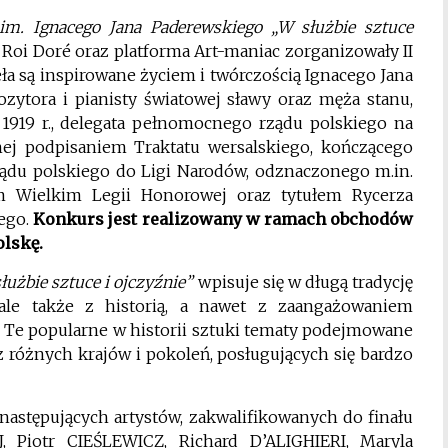
im. Ignacego Jana Paderewskiego „W służbie sztuce
ria Roi Doré oraz platforma Art-maniac zorganizowały II
ła są inspirowane życiem i twórczością Ignacego Jana
zytora i pianisty światowej sławy oraz męża stanu,
1919 r., delegata pełnomocnego rządu polskiego na
ej podpisaniem Traktatu wersalskiego, kończącego
ądu polskiego do Ligi Narodów, odznaczonego m.in.
m Wielkim Legii Honorowej oraz tytułem Rycerza
ego.
Konkurs jest realizowany w ramach obchodów
olskę.
użbie sztuce i ojczyźnie”
wpisuje się w długą tradycję
ale także z historią, a nawet z zaangażowaniem
. Te popularne w historii sztuki tematy podejmowane
 różnych krajów i pokoleń, posługujących się bardzo
następujących artystów, zakwalifikowanych do finału
, Piotr CIEŚLEWICZ, Richard D’ALIGHIERI, Maryla