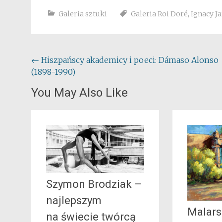
Galeria sztuki
Galeria Roi Doré
,
Ignacy J
Post
←
Hiszpańscy akademicy i poeci: Dámaso Alonso
(1898-1990)
navigation
You May Also Like
Szymon Brodziak –
najlepszym
Malars
na świecie twórcą