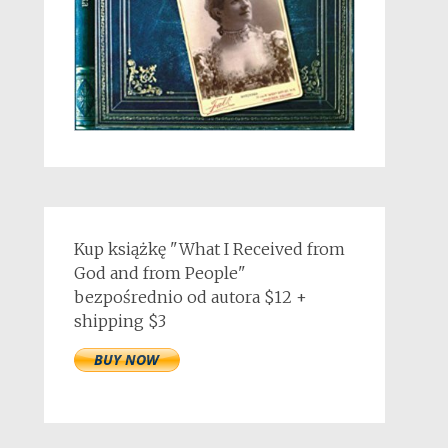
Kup książkę "What I Received from
God and from People"
bezpośrednio od autora $12 +
shipping $3