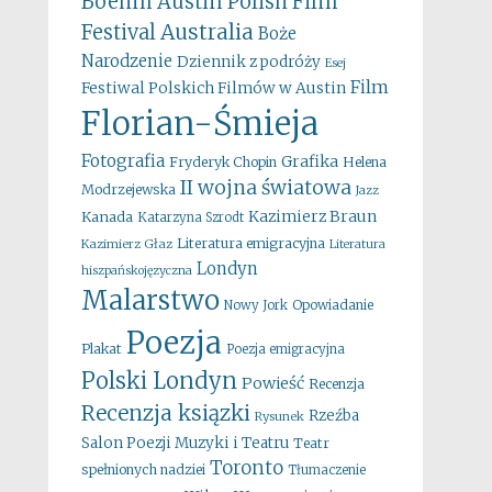
Boehm
Austin Polish Film
Australia
Festival
Boże
Narodzenie
Dziennik z podróży
Esej
Film
Festiwal Polskich Filmów w Austin
Florian-Śmieja
Fotografia
Grafika
Fryderyk Chopin
Helena
II wojna światowa
Modrzejewska
Jazz
Kazimierz Braun
Kanada
Katarzyna Szrodt
Literatura emigracyjna
Kazimierz Głaz
Literatura
Londyn
hiszpańskojęzyczna
Malarstwo
Opowiadanie
Nowy Jork
Poezja
Plakat
Poezja emigracyjna
Polski Londyn
Powieść
Recenzja
Recenzja ksiązki
Rzeźba
Rysunek
Salon Poezji Muzyki i Teatru
Teatr
Toronto
spełnionych nadziei
Tłumaczenie