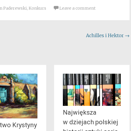
an Paderewski
,
Konkurs
Leave a comment
Achilles i Hektor
→
Największa
w dziejach polskiej
two Krystyny