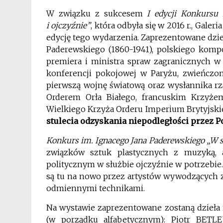
W związku z sukcesem
I edycji Konkursu
i ojczyźnie”
, która odbyła się w 2016 r., Gale
edycję tego wydarzenia. Zaprezentowane dzie
Paderewskiego (1860-1941), polskiego kompo
premiera i ministra spraw zagranicznych w 
konferencji pokojowej w Paryżu, zwieńczon
pierwszą wojnę światową oraz wysłannika rz
Orderem Orła Białego, francuskim Krzyże
Wielkiego Krzyża Orderu Imperium Brytyjski
stulecia odzyskania niepodległości przez P
Konkurs im. Ignacego Jana Paderewskiego „W sł
związków sztuk plastycznych z muzyką, 
politycznym w służbie ojczyźnie w potrzebie
są tu na nowo przez artystów wywodzących z
odmiennymi technikami.
Na wystawie zaprezentowane zostaną dzieła 
(w porządku alfabetycznym): Piotr BETLEJ