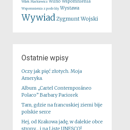
Wspomnienia
Wilno
Wilek Markiewicz
Wystawa
Wspomnienia z podróży
Wywiad
Zygmunt Wojski
Ostatnie wpisy
Oczy jak pięć złotych. Moja
Ameryka.
Album „Cartel Contemporáneo
Polaco” Barbary Paciorek
Tam, gdzie na francuskiej ziemi bije
polskie serce
Hej, od Krakowa jadę, w dalekie obce
strony… i na Listę UNESCO!