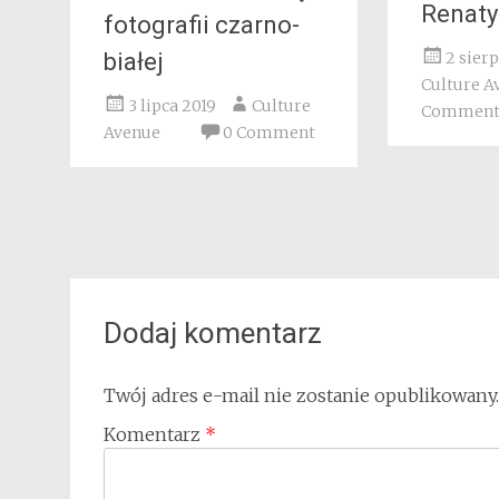
Renaty
fotografii czarno-
2 sier
białej
Culture A
3 lipca 2019
Culture
Commen
Avenue
0 Comment
Dodaj komentarz
Twój adres e-mail nie zostanie opublikowany.
Komentarz
*