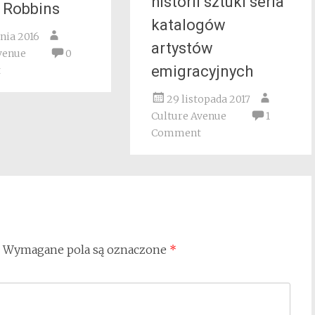
historii sztuki seria
 Robbins
katalogów
pnia 2016
artystów
venue
0
emigracyjnych
t
29 listopada 2017
Culture Avenue
1
Comment
Wymagane pola są oznaczone
*