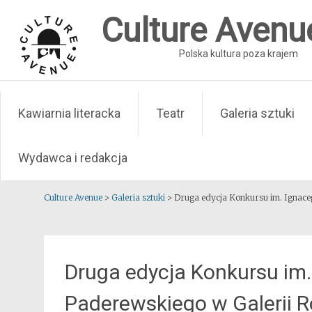
Skip
Culture Avenu
to
content
Polska kultura poza krajem
Kawiarnia literacka
Teatr
Galeria sztuki
Wydawca i redakcja
Culture Avenue
>
Galeria sztuki
>
Druga edycja Konkursu im. Ignace
Druga edycja Konkursu im
Paderewskiego w Galerii R