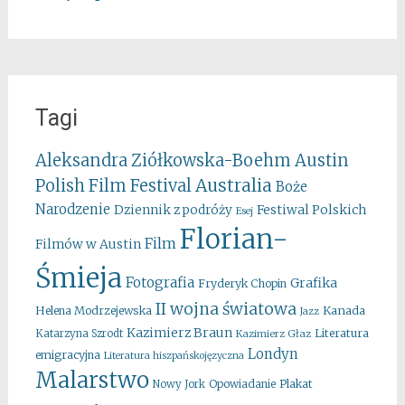
Tagi
Aleksandra Ziółkowska-Boehm
Austin
Australia
Polish Film Festival
Boże
Narodzenie
Festiwal Polskich
Dziennik z podróży
Esej
Florian-
Film
Filmów w Austin
Śmieja
Fotografia
Grafika
Fryderyk Chopin
II wojna światowa
Kanada
Helena Modrzejewska
Jazz
Kazimierz Braun
Literatura
Katarzyna Szrodt
Kazimierz Głaz
Londyn
emigracyjna
Literatura hiszpańskojęzyczna
Malarstwo
Opowiadanie
Plakat
Nowy Jork