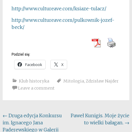
http://www.cultureave.com/
ksiaze-tulacz/
http://www.cultureave.com/
pulkownik-jozef-
beck/
Podziel się:
Facebook
X
Klub historyka
Mitologia
,
Zdzisław Najder
Leave a comment
Post
←
Druga edycja Konkursu
Paweł Kunigis. Moje życie
im. Ignacego Jana
to wielki bałagan.
→
navigation
Paderewskiego w Galerii