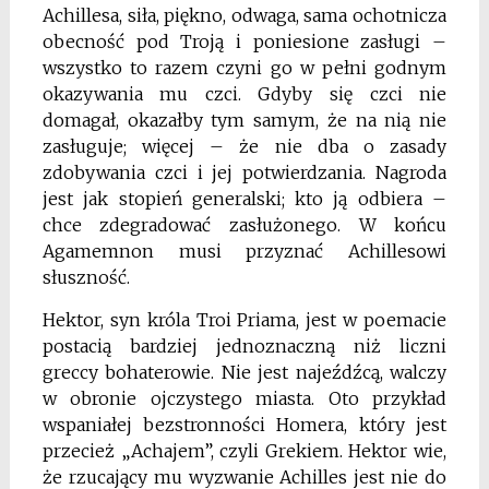
Achillesa, siła, piękno, odwaga, sama ochotnicza
obecność pod Troją i poniesione zasługi –
wszystko to razem czyni go w pełni godnym
okazywania mu czci. Gdyby się czci nie
domagał, okazałby tym samym, że na nią nie
zasługuje; więcej – że nie dba o zasady
zdobywania czci i jej potwierdzania. Nagroda
jest jak stopień generalski; kto ją odbiera –
chce zdegradować zasłużonego. W końcu
Agamemnon musi przyznać Achillesowi
słuszność.
Hektor, syn króla Troi Priama, jest w poemacie
postacią bardziej jednoznaczną niż liczni
greccy bohaterowie. Nie jest najeźdźcą, walczy
w obronie ojczystego miasta. Oto przykład
wspaniałej bezstronności Homera, który jest
przecież „Achajem”, czyli Grekiem. Hektor wie,
że rzucający mu wyzwanie Achilles jest nie do