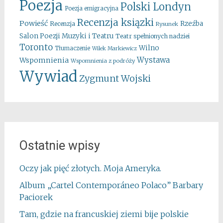
Poezja
Polski Londyn
Poezja emigracyjna
Recenzja ksiązki
Powieść
Rzeźba
Recenzja
Rysunek
Salon Poezji Muzyki i Teatru
Teatr spełnionych nadziei
Toronto
Wilno
Tłumaczenie
Wilek Markiewicz
Wystawa
Wspomnienia
Wspomnienia z podróży
Wywiad
Zygmunt Wojski
Ostatnie wpisy
Oczy jak pięć złotych. Moja Ameryka.
Album „Cartel Contemporáneo Polaco” Barbary
Paciorek
Tam, gdzie na francuskiej ziemi bije polskie