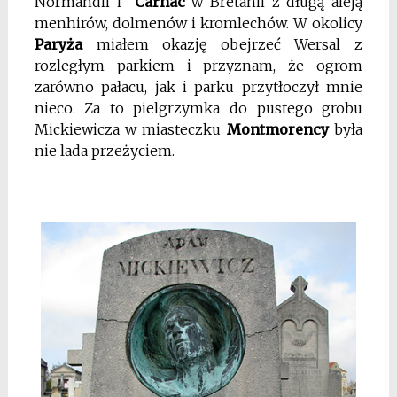
Normandii i
Carnac
w Bretanii z długą aleją
menhirów, dolmenów i kromlechów. W okolicy
Paryża
miałem okazję obejrzeć Wersal z
rozległym parkiem i przyznam, że ogrom
zarówno pałacu, jak i parku przytłoczył mnie
nieco. Za to pielgrzymka do pustego grobu
Mickiewicza w miasteczku
Montmorency
była
nie lada przeżyciem.