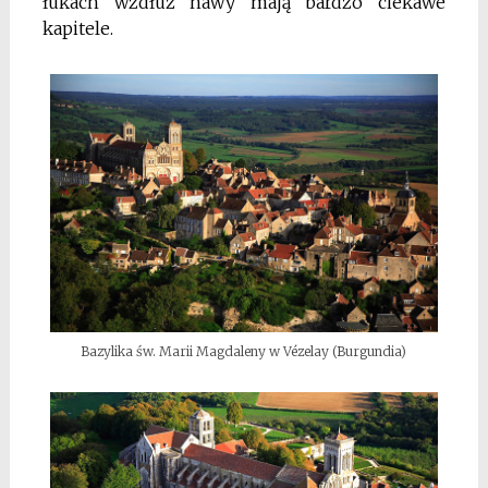
łukach wzdłuż nawy mają bardzo ciekawe
kapitele.
Bazylika św. Marii Magdaleny w Vézelay (Burgundia)