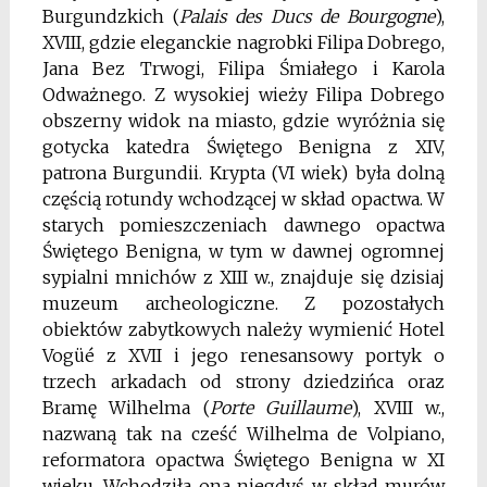
Burgundzkich (
Palais des Ducs de Bourgogne
),
XVIII, gdzie eleganckie nagrobki Filipa Dobrego,
Jana Bez Trwogi, Filipa Śmiałego i Karola
Odważnego. Z wysokiej wieży Filipa Dobrego
obszerny widok na miasto, gdzie wyróżnia się
gotycka katedra Świętego Benigna z XIV,
patrona Burgundii. Krypta (VI wiek) była dolną
częścią rotundy wchodzącej w skład opactwa. W
starych pomieszczeniach dawnego opactwa
Świętego Benigna, w tym w dawnej ogromnej
sypialni mnichów z XIII w., znajduje się dzisiaj
muzeum archeologiczne. Z pozostałych
obiektów zabytkowych należy wymienić Hotel
Vogüé z XVII i jego renesansowy portyk o
trzech arkadach od strony dziedzińca oraz
Bramę Wilhelma (
Porte Guillaume
), XVIII w.,
nazwaną tak na cześć Wilhelma de Volpiano,
reformatora opactwa Świętego Benigna w XI
wieku. Wchodziła ona niegdyś w skład murów