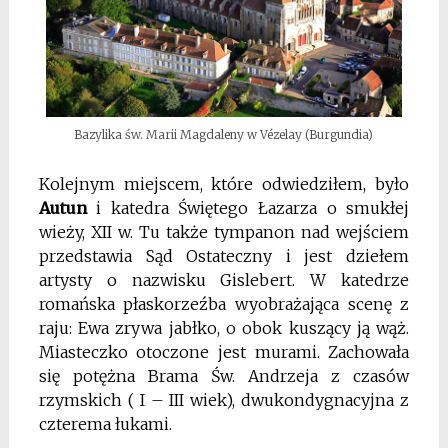
Bazylika św. Marii Magdaleny w Vézelay (Burgundia)
Kolejnym miejscem, które odwiedziłem, było
Autun
i katedra Świętego Łazarza o smukłej
wieży, XII w. Tu także tympanon nad wejściem
przedstawia Sąd Ostateczny i jest dziełem
artysty o nazwisku Gislebert. W katedrze
romańska płaskorzeźba wyobrażająca scenę z
raju: Ewa zrywa jabłko, o obok kuszący ją wąż.
Miasteczko otoczone jest murami. Zachowała
się potężna Brama Św. Andrzeja z czasów
rzymskich ( I – III wiek), dwukondygnacyjna z
czterema łukami.