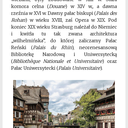
komora celna (
Douane
) w XIV w,, a dawna
rzeźnia w XVI w. Dawny pałac biskupi (
Palais des
Rohan
) w wieku XVIII, zaś Opera w XIX. Pod
koniec XIX wieku Strasburg należał do Niemiec
i kwitła tu tak zwana architektura
„wilhelmińska”, do której zaliczamy Pałac
Reński (
Palais du Rhin
), neorenesansową
Bibliotekę Narodową i Uniwersytecką
(
Biblioth
èque Nationale et Universitaire
) oraz
Pałac Uniwersytecki (
Palais Universitaire
).