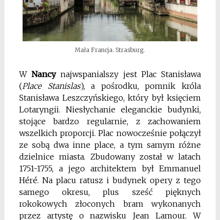
Mała Francja. Strasburg.
W
Nancy
najwspanialszy jest Plac Stanisława
(
Place Stanislas
), a pośrodku, pomnik króla
Stanisława Leszczyńskiego, który był księciem
Lotaryngii. Niesłychanie eleganckie budynki,
stojące bardzo regularnie, z zachowaniem
wszelkich proporcji. Plac nowocześnie połączył
ze sobą dwa inne place, a tym samym różne
dzielnice miasta. Zbudowany został w latach
1751-1755, a jego architektem był Emmanuel
Héré. Na placu ratusz i budynek opery z tego
samego okresu, plus sześć pięknych
rokokowych złoconych bram wykonanych
przez artystę o nazwisku Jean Lamour. W