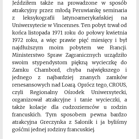
Jeździłem także na prowadzone w sposób
atrakcyjny przez młodą Peruwiankę seminaria
z leksykografii latynoamerykańskiej na
Uniwersytecie w Vincennes. Ten pobyt trwał od
końca listopada 1971 roku do połowy kwietnia
1972 roku, a więc prawie pięć miesięcy i był
najdłuższym moim pobytem we Francji.
Ministerstwo Spraw Zagranicznych urządziło
swoim stypendystom piękną wycieczkę do
Zamku Chambord, chyba największego i
jednego z najbardziej znanych zamków
renesansowych nad Loarą. Oprócz tego, CROUS,
czyli Regionalny Ośrodek Uniwersytecki,
organizował atrakcyjne i tanie wycieczki, a
także kolacje dla cudzoziemców u rodzin
francuskich. Tym sposobem pewna bardzo
atrakcyjna Greczynka z Salonik i ja byliśmy
gośćmi jednej rodziny francuskiej.