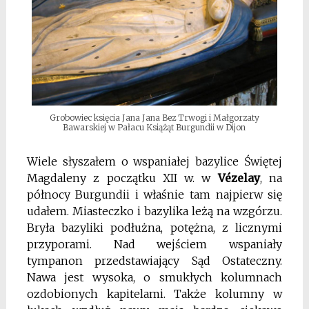
Grobowiec księcia Jana Jana Bez Trwogi i Małgorzaty
Bawarskiej w Pałacu Książąt Burgundii w Dijon
Wiele słyszałem o wspaniałej bazylice Świętej
Magdaleny z początku XII w. w
Vézelay
, na
północy Burgundii i właśnie tam najpierw się
udałem. Miasteczko i bazylika leżą na wzgórzu.
Bryła bazyliki podłużna, potężna, z licznymi
przyporami. Nad wejściem wspaniały
tympanon przedstawiający Sąd Ostateczny.
Nawa jest wysoka, o smukłych kolumnach
ozdobionych kapitelami. Także kolumny w