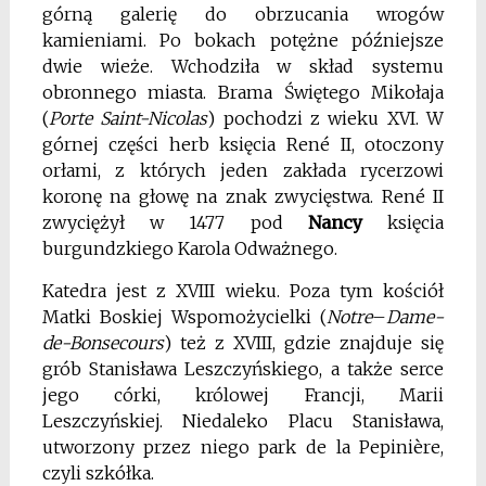
górną galerię do obrzucania wrogów
kamieniami. Po bokach potężne późniejsze
dwie wieże. Wchodziła w skład systemu
obronnego miasta. Brama Świętego Mikołaja
(
Porte Saint-Nicolas
) pochodzi z wieku XVI. W
górnej części herb księcia René II, otoczony
orłami, z których jeden zakłada rycerzowi
koronę na głowę na znak zwycięstwa. René II
zwyciężył w 1477 pod
Nancy
księcia
burgundzkiego Karola Odważnego.
Katedra jest z XVIII wieku. Poza tym kościół
Matki Boskiej Wspomożycielki (
Notre
–
Dame-
de-Bonsecours
) też z XVIII, gdzie znajduje się
grób Stanisława
Leszczyńskiego, a także serce
jego córki, królowej Francji, Marii
Leszczyńskiej.
Niedaleko Placu Stanisława,
utworzony przez niego park de la Pepinière,
czyli szkółka.