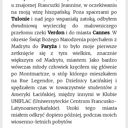
u znajomej Francuzki Jeannine, w oczekiwaniu
na moją wizę hiszpańską. Poza spacerami po
Tulonie
i nad jego wspaniałą zatoką, odbyłem
dwudniową wycieczkę do malowniczego
przełomu rzeki
Verdon
i do miasta
Cannes
. W
okresie Świąt Bożego Narodzenia pojechałem z
Madrytu do
Paryża
i to było moje pierwsze
zetknięcie się z tym wielkim, znacznie
większym od Madrytu, miastem. Jako bardzo
wówczas młody człowiek kręciłem się głównie
po Montmartrze, u stóp którego mieszkałem
na Rue Legendre, po Dzielnicy Łacińskiej i
spędzałem czas w towarzystwie studentów z
Ameryki Łacińskiej, między innymi w Klubie
UNIFLAC (Uniwersyteckie Centrum Francusko-
Latynoamerykańskie). Uroki tego miasta
miałem odkryć dopiero później, podczas moich
wiosenno-letnich pobytów.