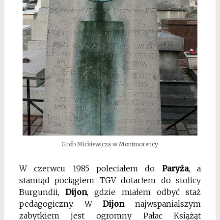
Grób Mickiewicza w Montmorency
W czerwcu 1985 poleciałem do
Paryża
, a
stamtąd pociągiem TGV dotarłem do stolicy
Burgundii,
Dijon
, gdzie miałem odbyć staż
pedagogiczny. W
Dijon
najwspanialszym
zabytkiem jest ogromny Pałac Książąt