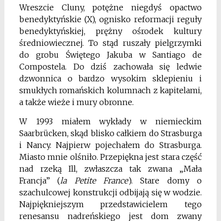
Wreszcie Cluny, potężne niegdyś opactwo
benedyktyńskie (X), ognisko reformacji reguły
benedyktyńskiej, prężny ośrodek kultury
średniowiecznej. To stąd ruszały pielgrzymki
do grobu Świętego Jakuba w Santiago de
Compostela. Do dziś zachowała się ledwie
dzwonnica o bardzo wysokim sklepieniu i
smukłych romańskich kolumnach z kapitelami,
a także wieże i mury obronne.
W 1993 miałem wykłady w niemieckim
Saarbrücken, skąd blisko całkiem do Strasburga
i Nancy. Najpierw pojechałem do Strasburga.
Miasto mnie olśniło. Przepiękna jest stara część
nad rzeką Ill, zwłaszcza tak zwana „Mała
Francja” (
la Petite France
). Stare domy o
szachulcowej konstrukcji odbijają się w wodzie.
Najpiękniejszym przedstawicielem tego
renesansu nadreńskiego jest dom zwany