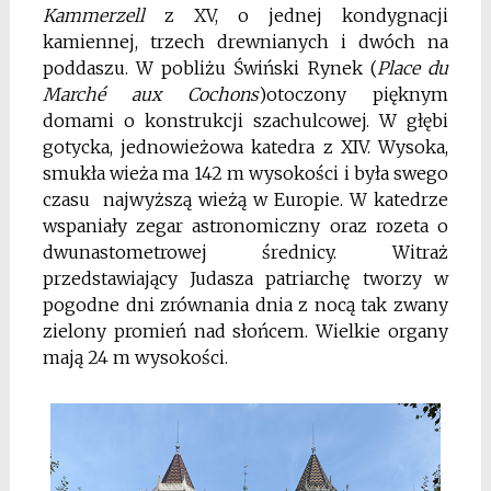
Kammerzell
z XV, o jednej kondygnacji
kamiennej, trzech drewnianych i dwóch na
poddaszu. W pobliżu Świński Rynek (
Place du
March
é aux Cochons
)otoczony pięknym
domami o konstrukcji szachulcowej. W głębi
gotycka, jednowieżowa katedra z XIV. Wysoka,
smukła wieża ma 142 m wysokości i była swego
czasu
najwyższą wieżą w Europie. W katedrze
wspaniały zegar astronomiczny oraz rozeta
o
dwunastometrowej średnicy. Witraż
przedstawiający Judasza patriarchę tworzy w
pogodne dni zrównania dnia z nocą tak zwany
zielony promień nad słońcem. Wielkie organy
mają 24 m wysokości.