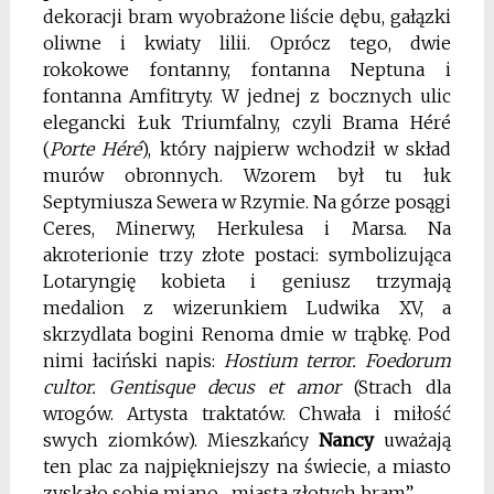
dekoracji bram wyobrażone liście dębu, gałązki
oliwne i kwiaty lilii. Oprócz tego, dwie
rokokowe fontanny, fontanna Neptuna i
fontanna Amfitryty. W jednej z bocznych ulic
elegancki Łuk Triumfalny, czyli Brama Héré
(
Porte Héré
), który najpierw wchodził w skład
murów obronnych. Wzorem był tu łuk
Septymiusza Sewera w Rzymie. Na górze posągi
Ceres, Minerwy, Herkulesa i Marsa. Na
akroterionie trzy złote postaci: symbolizująca
Lotaryngię kobieta i geniusz trzymają
medalion z wizerunkiem Ludwika XV, a
skrzydlata bogini Renoma dmie w trąbkę. Pod
nimi łaciński napis:
Hostium terror. Foedorum
cultor. Gentisque decus et amor
(Strach dla
wrogów. Artysta traktatów. Chwała i miłość
swych ziomków). Mieszkańcy
Nancy
uważają
ten plac za najpiękniejszy na świecie, a miasto
zyskało sobie miano „miasta złotych bram”.