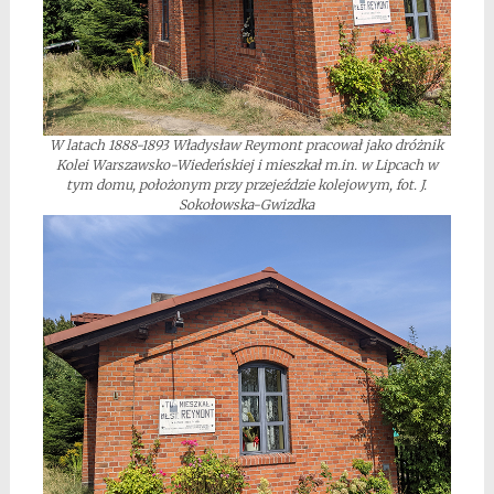
W latach 1888-1893 Władysław Reymont pracował jako dróżnik
Kolei Warszawsko-Wiedeńskiej i mieszkał m.in. w Lipcach w
tym domu, położonym przy przejeździe kolejowym, fot. J.
Sokołowska-Gwizdka