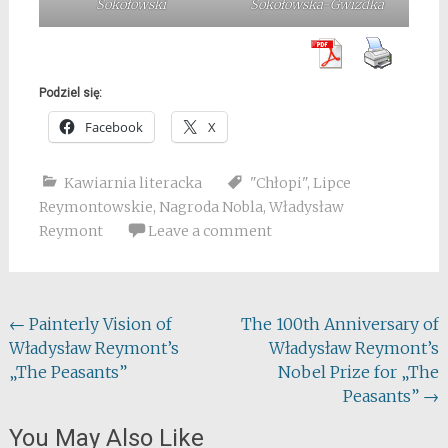
Sokołowski
Sokołowska-Gwizdka
Podziel się:
Facebook
X
Kawiarnia literacka
"Chłopi"
,
Lipce
Reymontowskie
,
Nagroda Nobla
,
Władysław
Reymont
Leave a comment
Post
←
Painterly Vision of
The 100th Anniversary of
Władysław Reymont’s
Władysław Reymont’s
navigation
„The Peasants”
Nobel Prize for „The
Peasants”
→
You May Also Like