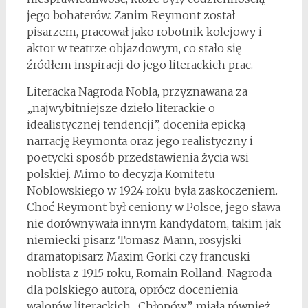
jego bohaterów. Zanim Reymont został
pisarzem, pracował jako robotnik kolejowy i
aktor w teatrze objazdowym, co stało się
źródłem inspiracji do jego literackich prac.
Literacka Nagroda Nobla, przyznawana za
„najwybitniejsze dzieło literackie o
idealistycznej tendencji”, doceniła epicką
narrację Reymonta oraz jego realistyczny i
poetycki sposób przedstawienia życia wsi
polskiej. Mimo to decyzja Komitetu
Noblowskiego w 1924 roku była zaskoczeniem.
Choć Reymont był ceniony w Polsce, jego sława
nie dorównywała innym kandydatom, takim jak
niemiecki pisarz Tomasz Mann, rosyjski
dramatopisarz Maxim Gorki czy francuski
noblista z 1915 roku, Romain Rolland. Nagroda
dla polskiego autora, oprócz docenienia
walorów literackich „Chłopów”, miała również