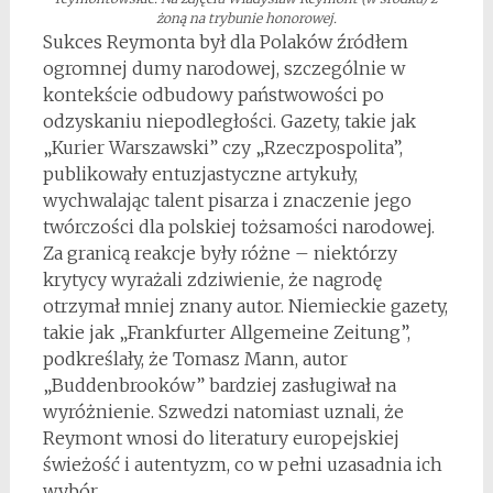
żoną na trybunie honorowej.
Sukces Reymonta był dla Polaków źródłem
ogromnej dumy narodowej, szczególnie w
kontekście odbudowy państwowości po
odzyskaniu niepodległości. Gazety, takie jak
„Kurier Warszawski” czy „Rzeczpospolita”,
publikowały entuzjastyczne artykuły,
wychwalając talent pisarza i znaczenie jego
twórczości dla polskiej tożsamości narodowej.
Za granicą reakcje były różne – niektórzy
krytycy wyrażali zdziwienie, że nagrodę
otrzymał mniej znany autor. Niemieckie gazety,
takie jak „Frankfurter Allgemeine Zeitung”,
podkreślały, że Tomasz Mann, autor
„Buddenbrooków” bardziej zasługiwał na
wyróżnienie. Szwedzi natomiast uznali, że
Reymont wnosi do literatury europejskiej
świeżość i autentyzm, co w pełni uzasadnia ich
wybór.