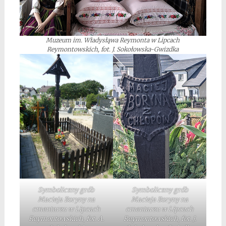
Muzeum im. Władysłąwa Reymonta w Lipcach
Reymontowskich, fot. J. Sokołowska-Gwizdka
Symboliczny grób
Symboliczny grób
Macieja Boryny na
Macieja Boryny na
cmentarzu w Lipcach
cmentarzu w Lipcach
Reymontowskich, fot. A.
Reymontowskich, fot. J.