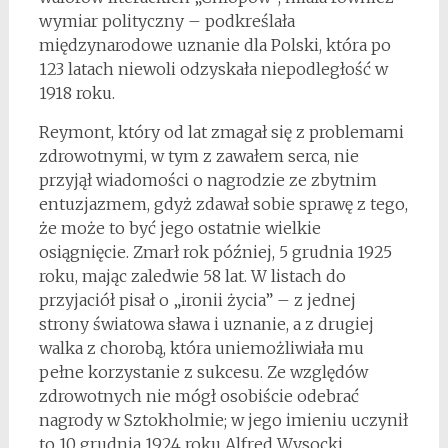
wymiar polityczny – podkreślała
międzynarodowe uznanie dla Polski, która po
123 latach niewoli odzyskała niepodległość w
1918 roku.
Reymont, który od lat zmagał się z problemami
zdrowotnymi, w tym z zawałem serca, nie
przyjął wiadomości o nagrodzie ze zbytnim
entuzjazmem, gdyż zdawał sobie sprawę z tego,
że może to być jego ostatnie wielkie
osiągnięcie. Zmarł rok później, 5 grudnia 1925
roku, mając zaledwie 58 lat. W listach do
przyjaciół pisał o „ironii życia” – z jednej
strony światowa sława i uznanie, a z drugiej
walka z chorobą, która uniemożliwiała mu
pełne korzystanie z sukcesu. Ze względów
zdrowotnych nie mógł osobiście odebrać
nagrody w Sztokholmie; w jego imieniu uczynił
to 10 grudnia 1924 roku Alfred Wysocki,