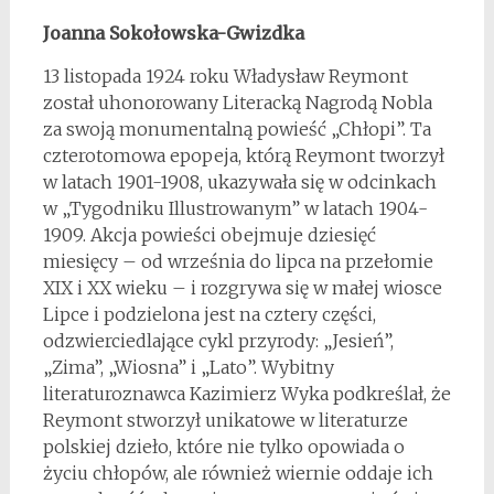
Joanna Sokołowska-Gwizdka
13 listopada 1924 roku Władysław Reymont
został uhonorowany Literacką Nagrodą Nobla
za swoją monumentalną powieść „Chłopi”. Ta
czterotomowa epopeja, którą Reymont tworzył
w latach 1901-1908, ukazywała się w odcinkach
w „Tygodniku Illustrowanym” w latach 1904-
1909. Akcja powieści obejmuje dziesięć
miesięcy – od września do lipca na przełomie
XIX i XX wieku – i rozgrywa się w małej wiosce
Lipce i podzielona jest na cztery części,
odzwierciedlające cykl przyrody: „Jesień”,
„Zima”, „Wiosna” i „Lato”. Wybitny
literaturoznawca Kazimierz Wyka podkreślał, że
Reymont stworzył unikatowe w literaturze
polskiej dzieło, które nie tylko opowiada o
życiu chłopów, ale również wiernie oddaje ich