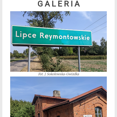
G A L E R I A
Fot. J. Sokołowska-Gwizdka