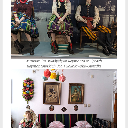
Muzeum im. Władysłąwa Reymonta w Lipcach
Reymontowskich, fot. J. Sokołowska-Gwizdka