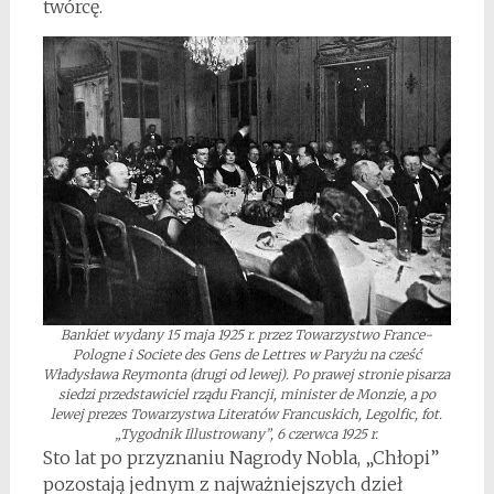
twórcę.
Bankiet wydany 15 maja 1925 r. przez Towarzystwo France-
Pologne i Societe des Gens de Lettres w Paryżu na cześć
Władysława Reymonta (drugi od lewej). Po prawej stronie pisarza
siedzi przedstawiciel rządu Francji, minister de Monzie, a po
lewej prezes Towarzystwa Literatów Francuskich, Legolfic, fot.
„Tygodnik Illustrowany”, 6 czerwca 1925 r.
Sto lat po przyznaniu Nagrody Nobla, „Chłopi”
pozostają jednym z najważniejszych dzieł