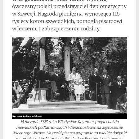
ówczesny polski przedstawiciel dyplomatyczny
w Szwecji. Nagroda pieniężna, wynosząca 116
tysięcy koron szwedzkich, pomogła pisarzowi
w leczeniu i zabezpieczeniu rodziny.
15 sierpnia 1925 roku Władysław Reymont przyjechał do
niewielkich podtarnowskich Wierzchosławic na zaproszenie
Wicentego Witosa. Na cześć pisarza wyprawiono wielkie dożynki
reymontowskie. Na zdjęciu Władysław Reymont (w środku) z