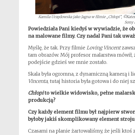
Kamila Urzędowska jako Jagna w filmie „Chłopi”, ©Kate
Sony 
Powiedziała Pani kiedyś w wywiadzie, że obr
na malowane filmy. Czy nadal Pani tak uważ
Myślę, że tak. Przy filmie
Loving
Vincent
zawsz
tam obrazów. Mój profesor malarstwa mówił, ż
podejście gdzieś we mnie zostało.
Skala była ogromna, z dynamiczną kamerą i 
Vincenta
, tutaj historia była gotowa i do niej
Chłopi
to wielkie widowisko, pełne malarski
produkcją?
Czy każdy element filmu był najpierw stwo
byłoby jakiś skomplikowany element stroju
Czasami na planie żartowaliśmy, że jeśli ktoś 