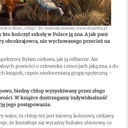
tek w filmie „Chłopi”, fot. materiały prasowe, www.chlopifilm.pl
y kto kończył szkołę w Polsce ją zna. A jak pani
ywy obcokrajowca, nie wychowanego przecież na
pektywy. Byłam ciekawa, jak ją odbierze. Ale
alnych powieści o człowieku i emocjach jaką zna, a do
ch książek, często niedocenianą grupę społeczną –
ypowo, biedny chłop wyzyskiwany przez złego
owości. W książce dostrzegamy indywidualność
cję jego postępowania.
walor, tu chłop też jest barwny, kolorowy, ciekawy.
e, że kształtuje się wyraźny bohater zbiorowy, co