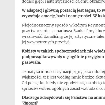
dodaje głębi i autentyczności całemu obrazow
W adaptacji główną postacią jest Jagna, to w
wywołuje emocję, budzi namiętności. W ksią
Niejednoznaczny sposób, w którym Reymont 
przy tworzeniu scenariusza. Szukaliśmy klucz
wrażliwość. Uznaliśmy, że jej artystyczne ta
jej wewnętrznych przeżyć.
Kobiety w takich społecznościach nie wiedzi
podporządkowywały się ogólnie przyjętym
pasowała.
Tematyka inności i sytuacji Jagny jako młod
większości, też jest według mnie bardzo aktu
Od początku, kiedy nie zgodziła się na obcięc
sprzeciw wobec ogólnych zasad wzbudzał coraz
Dlaczego zdecydowali się Państwo na anima
Vincent
?