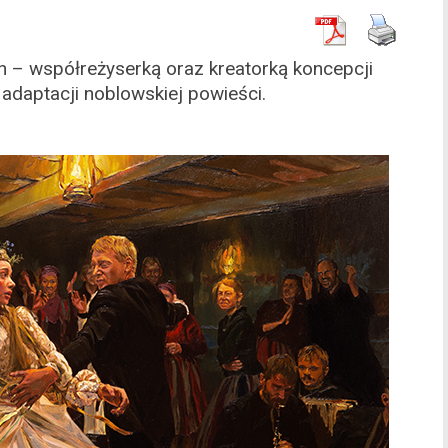
– współreżyserką oraz kreatorką koncepcji
t adaptacji noblowskiej powieści.