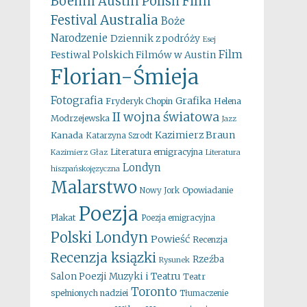
Boehm
Austin Polish Film
Australia
Festival
Boże
Narodzenie
Dziennik z podróży
Esej
Film
Festiwal Polskich Filmów w Austin
Florian-Śmieja
Fotografia
Grafika
Fryderyk Chopin
Helena
II wojna światowa
Modrzejewska
Jazz
Kazimierz Braun
Kanada
Katarzyna Szrodt
Literatura emigracyjna
Kazimierz Głaz
Literatura
Londyn
hiszpańskojęzyczna
Malarstwo
Opowiadanie
Nowy Jork
Poezja
Plakat
Poezja emigracyjna
Polski Londyn
Powieść
Recenzja
Recenzja ksiązki
Rzeźba
Rysunek
Salon Poezji Muzyki i Teatru
Teatr
Toronto
spełnionych nadziei
Tłumaczenie