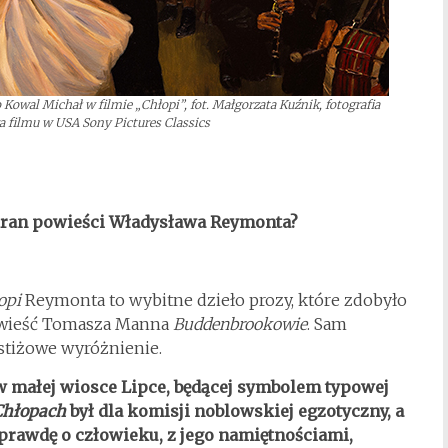
Kowal Michał w filmie „Chłopi”, fot. Małgorzata Kuźnik, fotografia
 filmu w USA Sony Pictures Classics
ekran powieści Władysława Reymonta?
opi
Reymonta to wybitne dzieło prozy, które zdobyło
owieść Tomasza Manna
Buddenbrookowie
. Sam
estiżowe wyróżnienie.
 w małej wiosce Lipce, będącej symbolem typowej
Chłopach
był dla komisji noblowskiej egzotyczny, a
 prawdę o człowieku, z jego namiętnościami,