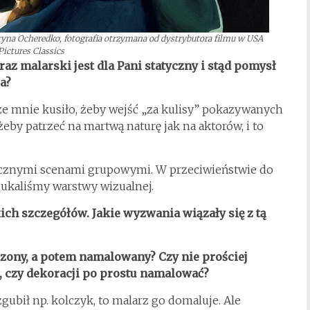
ryna Ocheredko, fotografia otrzymana od dystrybutora filmu w USA
Pictures Classics
az malarski jest dla Pani statyczny i stąd pomysł
a?
e mnie kusiło, żeby wejść „za kulisy” pokazywanych
eby patrzeć na martwą naturę jak na aktorów, i to
licznymi scenami grupowymi. W przeciwieństwie do
 szukaliśmy warstwy wizualnej.
ch szczegółów. Jakie wyzwania wiązały się z tą
rzony, a potem namalowany? Czy nie prościej
, czy dekoracji po prostu namalować?
zgubił np. kolczyk, to malarz go domaluje. Ale