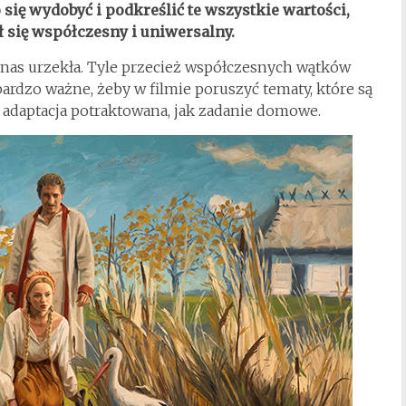
 się wydobyć i podkreślić te wszystkie wartości,
ł się współczesny i uniwersalny.
 nas urzekła. Tyle przecież współczesnych wątków
bardzo ważne, żeby w filmie poruszyć tematy, które są
 adaptacja potraktowana, jak zadanie domowe.