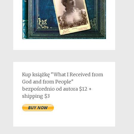
Kup książkę "What I Received from
God and from People"
bezpośrednio od autora $12 +
shipping $3