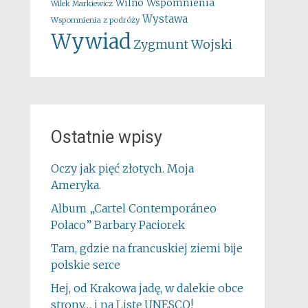
Wspomnienia
Wilno
Wilek Markiewicz
Wystawa
Wspomnienia z podróży
Wywiad
Zygmunt Wojski
Ostatnie wpisy
Oczy jak pięć złotych. Moja
Ameryka.
Album „Cartel Contemporáneo
Polaco” Barbary Paciorek
Tam, gdzie na francuskiej ziemi bije
polskie serce
Hej, od Krakowa jadę, w dalekie obce
strony… i na Listę UNESCO!