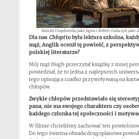
Kamila Urzędowska jako Jagna i Robert Gulaczyk jako An
Dla nas
Chłopi
to była lektura szkolna, każd
mąż, Anglik ocenił tę powieść, z perspekt
polskiej literaturze?
Mój mąż Hugh przeczytał książkę z innej pers
powiedział, że to jedna z najlepszych uniwers
tego opisująca rzadko przywoływaną na karta
chłopów.
Zwykle chłopów przedstawiało się stereot
pana, nie ma swojego charakteru czy osob
każdego członka tej społeczności i motywa
W filmie chcieliśmy zachować ten powieściowy 
Do tego świetna obsada drugoplanowa powoduj