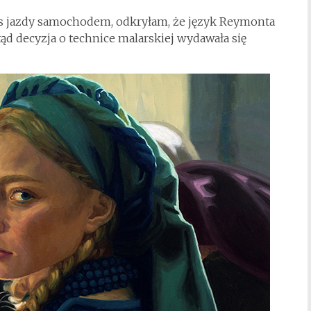
 jazdy samochodem, odkryłam, że język Reymonta
Stąd decyzja o technice malarskiej wydawała się