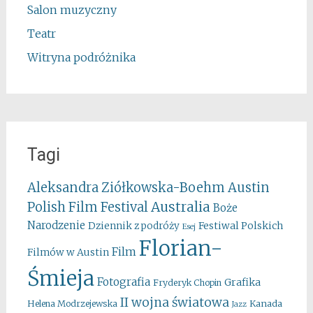
Salon muzyczny
Teatr
Witryna podróżnika
Tagi
Aleksandra Ziółkowska-Boehm
Austin
Australia
Polish Film Festival
Boże
Narodzenie
Festiwal Polskich
Dziennik z podróży
Esej
Florian-
Film
Filmów w Austin
Śmieja
Fotografia
Grafika
Fryderyk Chopin
II wojna światowa
Kanada
Helena Modrzejewska
Jazz