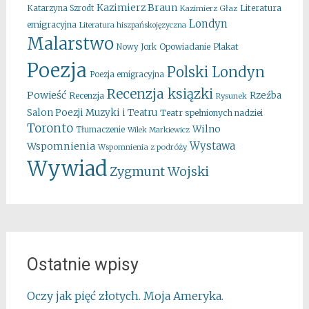
Kazimierz Braun
Literatura
Katarzyna Szrodt
Kazimierz Głaz
Londyn
emigracyjna
Literatura hiszpańskojęzyczna
Malarstwo
Opowiadanie
Plakat
Nowy Jork
Poezja
Polski Londyn
Poezja emigracyjna
Recenzja ksiązki
Powieść
Rzeźba
Recenzja
Rysunek
Salon Poezji Muzyki i Teatru
Teatr spełnionych nadziei
Toronto
Wilno
Tłumaczenie
Wilek Markiewicz
Wystawa
Wspomnienia
Wspomnienia z podróży
Wywiad
Zygmunt Wojski
Ostatnie wpisy
Oczy jak pięć złotych. Moja Ameryka.